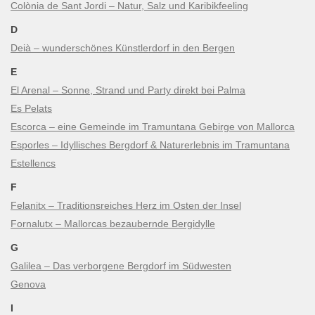
Colònia de Sant Jordi – Natur, Salz und Karibikfeeling
D
Deià – wunderschönes Künstlerdorf in den Bergen
E
El Arenal – Sonne, Strand und Party direkt bei Palma
Es Pelats
Escorca – eine Gemeinde im Tramuntana Gebirge von Mallorca
Esporles – Idyllisches Bergdorf & Naturerlebnis im Tramuntana
Estellencs
F
Felanitx – Traditionsreiches Herz im Osten der Insel
Fornalutx – Mallorcas bezaubernde Bergidylle
G
Galilea – Das verborgene Bergdorf im Südwesten
Genova
I