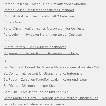
Port de Pollença – Meer, Ruhe & mediterraner Charme
Port de Sóller – Mallorcas schönstes Hafendorf
Port d’Andratx – Luxus, Landschaft & Lebensart
Portals Nous
Porto Cristo – Authentisches Mallorca an der Ostküste
Portocolom – Idyllischer Naturhafen an der Ostküste
Portopetro
Puerto Portals – Der exklusive Yachthafen
Puigpunyent – Naturidylle im Tramuntana-Gebirge
S
Sa Calobra & Torrent de Pareis – Mallorcas spektakulärstes Naturwunder
Sa Coma – interessant für Strand- und Kulturtouristen
Sa Pobla – Zwischen Kartoffeltradition, Kultur und Natur
Sa Ràpita – Mallorcas ruhiger Küstenort
Sant Elm – Familienfreundlich und natürlich
Santa Maria del Camí – Tradition, Wein & mallorquinisches Lebensgefühl
Santa Ponsa – Küstenstadt im Südwesten