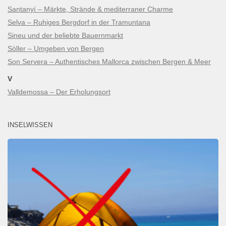
Santanyí – Märkte, Strände & mediterraner Charme
Selva – Ruhiges Bergdorf in der Tramuntana
Sineu und der beliebte Bauernmarkt
Sòller – Umgeben von Bergen
Son Servera – Authentisches Mallorca zwischen Bergen & Meer
V
Valldemossa – Der Erholungsort
INSELWISSEN