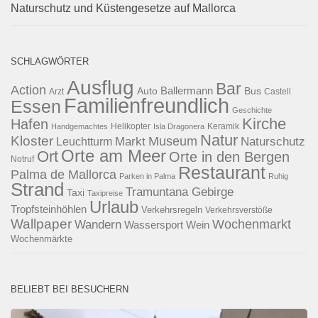
Naturschutz und Küstengesetze auf Mallorca
SCHLAGWÖRTER
Ausflug
Bar
Action
Ballermann
Auto
Bus
Arzt
Castell
Familienfreundlich
Essen
Geschichte
Kirche
Hafen
Helikopter
Keramik
Handgemachtes
Isla Dragonera
Natur
Kloster
Museum
Naturschutz
Markt
Leuchtturm
Orte am Meer
Ort
Orte in den Bergen
Notruf
Restaurant
Palma de Mallorca
Parken in Palma
Ruhig
Strand
Tramuntana Gebirge
Taxi
Taxipreise
Urlaub
Tropfsteinhöhlen
Verkehrsregeln
Verkehrsverstöße
Wallpaper
Wochenmarkt
Wandern
Wassersport
Wein
Wochenmärkte
BELIEBT BEI BESUCHERN