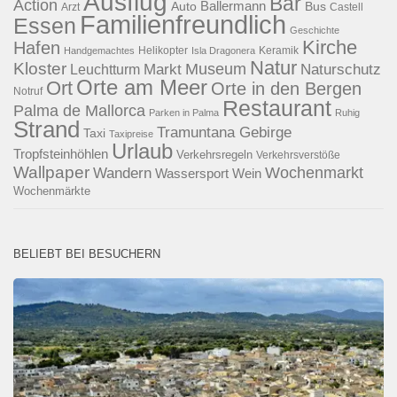
Ausflug
Bar
Action
Ballermann
Auto
Bus
Arzt
Castell
Familienfreundlich
Essen
Geschichte
Kirche
Hafen
Helikopter
Keramik
Handgemachtes
Isla Dragonera
Natur
Kloster
Museum
Naturschutz
Markt
Leuchtturm
Orte am Meer
Ort
Orte in den Bergen
Notruf
Restaurant
Palma de Mallorca
Parken in Palma
Ruhig
Strand
Tramuntana Gebirge
Taxi
Taxipreise
Urlaub
Tropfsteinhöhlen
Verkehrsregeln
Verkehrsverstöße
Wallpaper
Wochenmarkt
Wandern
Wassersport
Wein
Wochenmärkte
BELIEBT BEI BESUCHERN