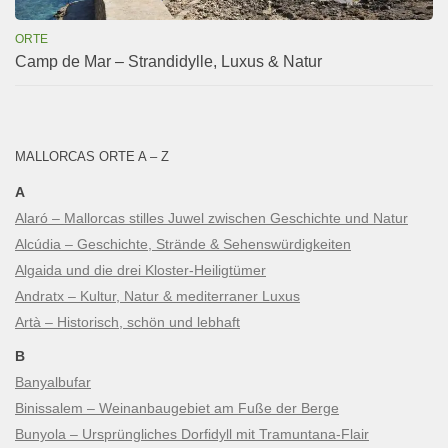
ORTE
Camp de Mar – Strandidylle, Luxus & Natur
MALLORCAS ORTE A – Z
A
Alaró – Mallorcas stilles Juwel zwischen Geschichte und Natur
Alcúdia – Geschichte, Strände & Sehenswürdigkeiten
Algaida und die drei Kloster-Heiligtümer
Andratx – Kultur, Natur & mediterraner Luxus
Artà – Historisch, schön und lebhaft
B
Banyalbufar
Binissalem – Weinanbaugebiet am Fuße der Berge
Bunyola – Ursprüngliches Dorfidyll mit Tramuntana-Flair