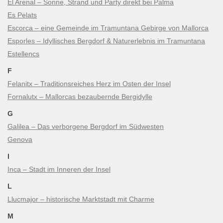
El Arenal – Sonne, Strand und Party direkt bei Palma
Es Pelats
Escorca – eine Gemeinde im Tramuntana Gebirge von Mallorca
Esporles – Idyllisches Bergdorf & Naturerlebnis im Tramuntana
Estellencs
F
Felanitx – Traditionsreiches Herz im Osten der Insel
Fornalutx – Mallorcas bezaubernde Bergidylle
G
Galilea – Das verborgene Bergdorf im Südwesten
Genova
I
Inca – Stadt im Inneren der Insel
L
Llucmajor – historische Marktstadt mit Charme
M