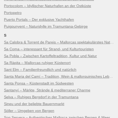
Portocolom – Idyllischer Naturhafen an der Ostküste
Portopetro
Puerto Portals – Der exklusive Yachthafen
Puigpunyent – Naturidylle im Tramuntana-Gebirge
S
Sa Calobra & Torrent de Pareis – Mallorcas spektakulärstes Naturwunder
Sa Coma – interessant für Strand- und Kulturtouristen
Sa Pobla – Zwischen Kartoffeltradition, Kultur und Natur
Sa Ràpita – Mallorcas ruhiger Küstenort
Sant Elm – Familienfreundlich und natürlich
Santa Maria del Camí – Tradition, Wein & mallorquinisches Lebensgefühl
Santa Ponsa – Küstenstadt im Südwesten
Santanyí – Märkte, Strände & mediterraner Charme
Selva – Ruhiges Bergdorf in der Tramuntana
Sineu und der beliebte Bauernmarkt
Sòller – Umgeben von Bergen
Son Servera – Authentisches Mallorca zwischen Bergen & Meer