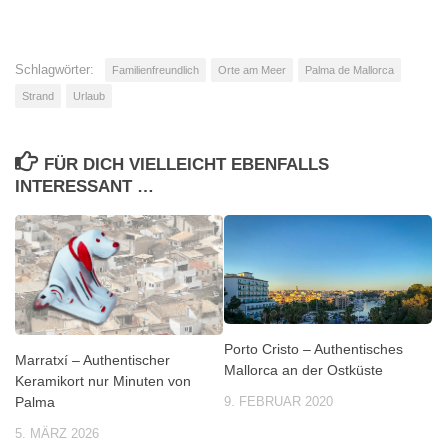
Schlagwörter:
Familienfreundlich
Orte am Meer
Palma de Mallorca
Strand
Urlaub
FÜR DICH VIELLEICHT EBENFALLS
INTERESSANT …
Porto Cristo – Authentisches
Marratxí – Authentischer
Mallorca an der Ostküste
Keramikort nur Minuten von
Palma
9. FEBRUAR 2020
5. MÄRZ 2026