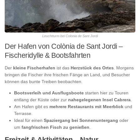
Leuchtturm bei Colonia de Sant Jordi
Der Hafen von Colònia de Sant Jordi –
Fischeridylle & Bootsfahrten
Der
kleine Fischerhafen
ist das
Herzstück des Ortes
. Morgens
bringen die Fischer ihre frischen Fänge an Land, und Besucher
können das bunte Treiben beobachten.
Bootsverleih und Ausflugsboote
starten hier zu Touren
entlang der Küste oder zur
nahegelegenen Insel Cabrera
.
Am Hafen gibt es
mehrere Restaurants mit Meerblick
und
Terrasse.
Ideal für einen
Spaziergang bei Sonnenuntergang
oder
um
fangfrischen Fisch zu genießen
.
Freizeit & Aktivitäten –
Natur,