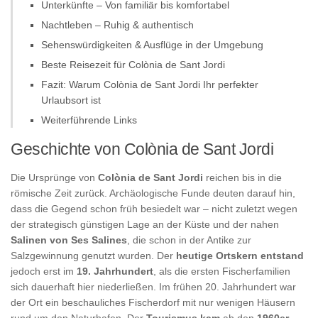
Unterkünfte – Von familiär bis komfortabel
Nachtleben – Ruhig & authentisch
Sehenswürdigkeiten & Ausflüge in der Umgebung
Beste Reisezeit für Colònia de Sant Jordi
Fazit: Warum Colònia de Sant Jordi Ihr perfekter
Urlaubsort ist
Weiterführende Links
Geschichte von Colònia de Sant Jordi
Die Ursprünge von
Colònia de Sant Jordi
reichen bis in die
römische Zeit zurück. Archäologische Funde deuten darauf hin,
dass die Gegend schon früh besiedelt war – nicht zuletzt wegen
der strategisch günstigen Lage an der Küste und der nahen
Salinen von Ses Salines
, die schon in der Antike zur
Salzgewinnung genutzt wurden. Der
heutige Ortskern entstand
jedoch erst im
19. Jahrhundert
, als die ersten Fischerfamilien
sich dauerhaft hier niederließen. Im frühen 20. Jahrhundert war
der Ort ein beschauliches Fischerdorf mit nur wenigen Häusern
rund um den Naturhafen. Der
Tourismus kam
ab den
1960er
-