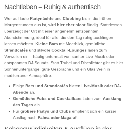
Nachtleben – Ruhig & authentisch
Wer auf laute
Partynächte
und
Clubbing
bis in die frühen
Morgenstunden aus ist, wird
hier eher nicht
fündig. Stattdessen
überzeugt der Ort mit einer angenehm entspannten
Abendstimmung, ideal für alle, die den Tag ruhig ausklingen
lassen möchten.
Kleine Bars
mit Meerblick, gemütliche
Strandcafés
und stilvolle
Cocktail-Lounges
laden zum
Verweilen ein – häufig untermalt von sanfter Live-Musik oder
entspannten DJ-Sounds. Statt Trubel und Discolichter gibt es hier
Sonnenuntergänge, gute Gespräche und ein Glas Wein in
mediterraner Atmosphäre.
Einige
Bars und Strandcafés
bieten
Live-Musik oder DJ-
Abende
an.
Gemütliche Pubs und Cocktailbars
laden zum
Ausklang
des Tages
ein.
Für
größere Partys und Clubs
empfiehlt sich ein kurzer
Ausflug nach
Palma oder Magaluf
.