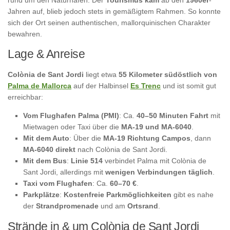
Jahren auf, blieb jedoch stets in gemäßigtem Rahmen. So konnte
sich der Ort seinen authentischen, mallorquinischen Charakter
bewahren.
Lage & Anreise
Colònia de Sant Jordi
liegt etwa
55 Kilometer südöstlich von
Palma de Mallorca
auf der Halbinsel
Es Trenc
und ist somit gut
erreichbar:
Vom Flughafen Palma (PMI)
: Ca.
40–50 Minuten Fahrt
mit
Mietwagen oder Taxi über die
MA-19 und MA-6040
.
Mit dem Auto
: Über die
MA-19 Richtung Campos
, dann
MA-6040 direkt
nach Colònia de Sant Jordi.
Mit dem Bus
:
Linie 514
verbindet Palma mit Colònia de
Sant Jordi, allerdings mit
wenigen Verbindungen täglich
.
Taxi vom Flughafen
: Ca.
60–70 €
.
Parkplätze
:
Kostenfreie Parkmöglichkeiten
gibt es nahe
der
Strandpromenade
und am
Ortsrand
.
Strände in & um Colònia de Sant Jordi