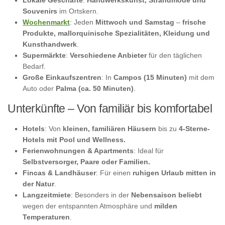
Lokale Geschäfte
:
Handwerkskunst, Strandmode und
Souvenirs
im Ortskern.
Wochenmarkt
: Jeden
Mittwoch und Samstag
–
frische
Produkte, mallorquinische Spezialitäten, Kleidung und
Kunsthandwerk
.
Supermärkte
:
Verschiedene Anbieter
für den täglichen
Bedarf.
Große Einkaufszentren
: In
Campos (15 Minuten)
mit dem
Auto oder
Palma (ca. 50 Minuten)
.
Unterkünfte – Von familiär bis komfortabel
Hotels
: Von
kleinen, familiären Häusern
bis zu
4-Sterne-
Hotels mit Pool und Wellness.
Ferienwohnungen & Apartments
: Ideal für
Selbstversorger, Paare oder Familien.
Fincas & Landhäuser
: Für einen
ruhigen Urlaub mitten in
der Natur
.
Langzeitmiete
: Besonders in der
Nebensaison beliebt
wegen der entspannten Atmosphäre und
milden
Temperaturen
.