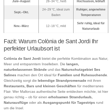
Juni–August
28–34 °C, heiß
Hochsaison, lebhaft
24–29 °C, ideal zum
Ruhiger, angenehme
Sept.–Okt.
Baden
Temperaturen
Sehr ruhig, ideal für
Nov.–März
12–18 °C, mild
Natururlaub
Fazit: Warum Colònia de Sant Jordi Ihr
perfekter Urlaubsort ist
Colònia de Sant Jordi
bietet die perfekte Kombination aus Natur,
Meer und entspanntem Inselleben. Die
langen,
naturbelassenen Strände
und das
Naturschutzgebiet Ses
Salines
machen den Ort ideal für
Familien und Ruhesuchende
.
Gleichzeitig sorgt die
lebendige Strandpromenade
mit ihren
Restaurants, Bars und kleinen Geschäften
für mediterranes
Flair. Wer Mallorcas authentische Seite entdecken möchte, ist hier
genau richtig – ob für einen
erholsamen Strandurlaub,
Naturausflüge
oder als
Ausgangspunkt für Tagestrips
rund
um die Insel.