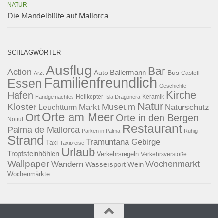
NATUR
Die Mandelblüte auf Mallorca
SCHLAGWÖRTER
Ausflug
Bar
Action
Ballermann
Auto
Bus
Arzt
Castell
Familienfreundlich
Essen
Geschichte
Kirche
Hafen
Helikopter
Keramik
Handgemachtes
Isla Dragonera
Natur
Kloster
Museum
Naturschutz
Markt
Leuchtturm
Orte am Meer
Ort
Orte in den Bergen
Notruf
Restaurant
Palma de Mallorca
Parken in Palma
Ruhig
Strand
Tramuntana Gebirge
Taxi
Taxipreise
Urlaub
Tropfsteinhöhlen
Verkehrsregeln
Verkehrsverstöße
Wallpaper
Wochenmarkt
Wandern
Wassersport
Wein
Wochenmärkte