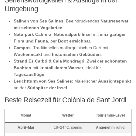
Sehenswürdigkeiten & Ausflüge in der
Umgebung
Salinen von Ses Salines
: Beeindruckendes
Naturreservat
mit seltenen Vogelarten
.
Naturpark Cabrera
:
Nationalpark-Insel
mit
einzigartiger
Flora und Fauna
, per
Boot erreichbar
.
Campos
: Traditionelles mallorquinisches Dorf mit
Wochenmarkt
und
historischen Gebäuden
.
Strand Es Carbó & Cala Mondragó
: Zwei der
schönsten
Buchten
mit
kristallklarem Wasser
, ideal für
Tagesausflüge
.
Leuchtturm von Ses Salines
: Malerischer
Aussichtspunkt
an der
Südspitze der Insel
.
Beste Reisezeit für Colònia de Sant Jordi
Monat
Wetter
Tourismus-Level
April–Mai
18–24 °C, sonnig
Angenehm ruhig