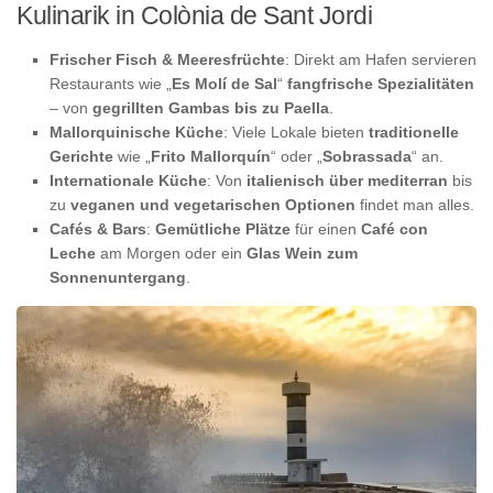
Kulinarik in Colònia de Sant Jordi
Frischer Fisch & Meeresfrüchte
: Direkt am Hafen servieren
Restaurants wie „
Es Molí de Sal
“
fangfrische Spezialitäten
– von
gegrillten Gambas bis zu Paella
.
Mallorquinische Küche
: Viele Lokale bieten
traditionelle
Gerichte
wie „
Frito Mallorquín
“ oder „
Sobrassada
“ an.
Internationale Küche
: Von
italienisch über mediterran
bis
zu
veganen und vegetarischen Optionen
findet man alles.
Cafés & Bars
:
Gemütliche Plätze
für einen
Café con
Leche
am Morgen oder ein
Glas Wein zum
Sonnenuntergang
.