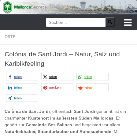
Zum Inhalt springen
ORTE
Colònia de Sant Jordi – Natur, Salz und
Karibikfeeling
teilen
teilen
teilen
teilen
merken
teilen
teilen
Colònia de Sant Jordi
, oft einfach
Sant Jordi
genannt, ist ein
charmanter
Küstenort im äußersten Süden Mallorcas
. Er
gehört zur
Gemeinde Ses Salines
und begeistert vor allem
Naturliebhaber, Strandurlauber und Ruhesuchende
. Mit