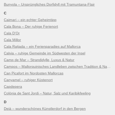
Bunyola – Ursprüngliches Dorfidyll mit Tramuntana-Flair
C
Caimari – ein echter Geheimtipp
Cala Bona – Der ruhige Ferienort
Cala D’Or
Cala Millor
Cala Ratjada – ein Ferienparadies auf Mallorca
Calvia – ruhige Gemeinde im Südwesten der Insel
Camp de Mar – Strandidylle, Luxus & Natur
Campos – Mallorquinisches Landleben zwischen Tradition & Natur
Can Picafort im Nordosten Mallorcas
Canyamel – ruhiger Küstenort
Capdepera
Colònia de Sant Jordi – Natur, Salz und Karibikfeeling
D
Deià – wunderschönes Künstlerdorf in den Bergen