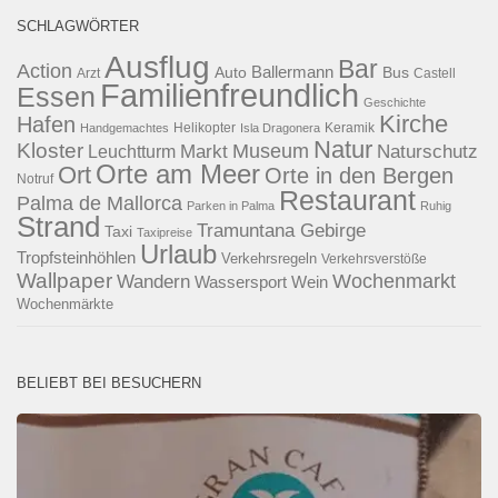
SCHLAGWÖRTER
Ausflug
Bar
Action
Ballermann
Auto
Bus
Arzt
Castell
Familienfreundlich
Essen
Geschichte
Kirche
Hafen
Helikopter
Keramik
Handgemachtes
Isla Dragonera
Natur
Kloster
Museum
Naturschutz
Markt
Leuchtturm
Orte am Meer
Ort
Orte in den Bergen
Notruf
Restaurant
Palma de Mallorca
Parken in Palma
Ruhig
Strand
Tramuntana Gebirge
Taxi
Taxipreise
Urlaub
Tropfsteinhöhlen
Verkehrsregeln
Verkehrsverstöße
Wallpaper
Wochenmarkt
Wandern
Wassersport
Wein
Wochenmärkte
BELIEBT BEI BESUCHERN