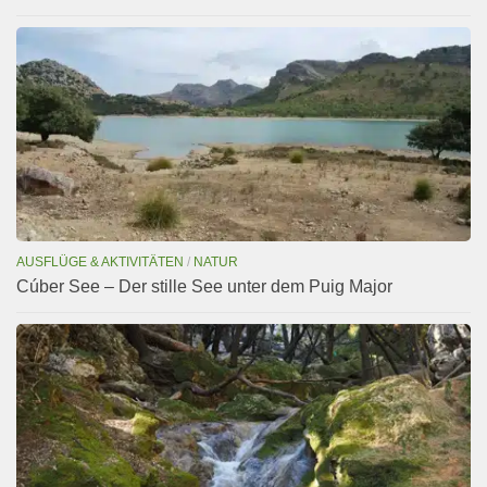
AUSFLÜGE & AKTIVITÄTEN
/
NATUR
Cúber See – Der stille See unter dem Puig Major