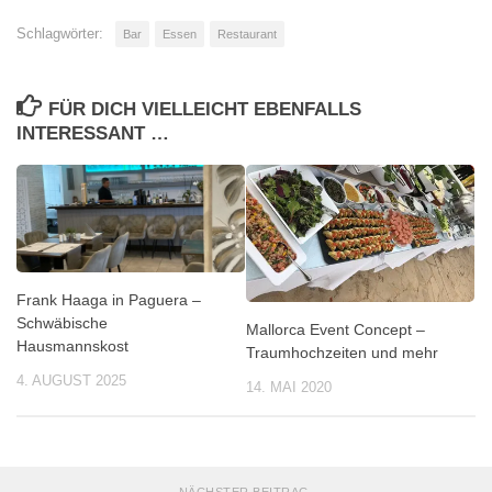
Schlagwörter:
Bar
Essen
Restaurant
FÜR DICH VIELLEICHT EBENFALLS
INTERESSANT …
Frank Haaga in Paguera –
Schwäbische
Mallorca Event Concept –
Hausmannskost
Traumhochzeiten und mehr
4. AUGUST 2025
14. MAI 2020
NÄCHSTER BEITRAG