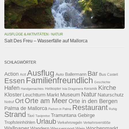
AUSFLÜGE & AKTIVITÄTEN
/
NATUR
Salt Des Freu – Wasserfälle auf Mallorca
SCHLAGWÖRTER
Ausflug
Bar
Action
Ballermann
Auto
Bus
Arzt
Castell
Familienfreundlich
Essen
Geschichte
Kirche
Hafen
Helikopter
Keramik
Handgemachtes
Isla Dragonera
Natur
Kloster
Museum
Naturschutz
Markt
Leuchtturm
Orte am Meer
Ort
Orte in den Bergen
Notruf
Restaurant
Palma de Mallorca
Parken in Palma
Ruhig
Strand
Tramuntana Gebirge
Taxi
Taxipreise
Urlaub
Tropfsteinhöhlen
Verkehrsregeln
Verkehrsverstöße
Wallpaper
Wochenmarkt
Wandern
Wassersport
Wein