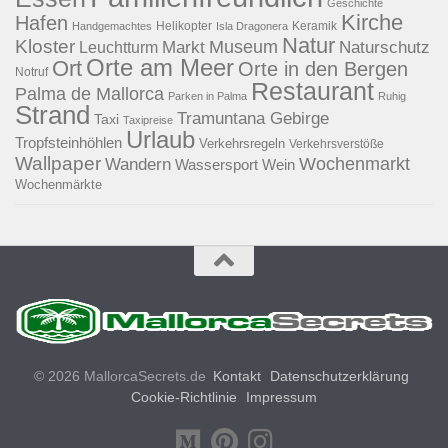
Geschichte
Kirche
Hafen
Helikopter
Keramik
Handgemachtes
Isla Dragonera
Natur
Kloster
Museum
Naturschutz
Markt
Leuchtturm
Orte am Meer
Ort
Orte in den Bergen
Notruf
Restaurant
Palma de Mallorca
Parken in Palma
Ruhig
Strand
Tramuntana Gebirge
Taxi
Taxipreise
Urlaub
Tropfsteinhöhlen
Verkehrsregeln
Verkehrsverstöße
Wallpaper
Wochenmarkt
Wandern
Wassersport
Wein
Wochenmärkte
© 2026 MallorcaSecrets.de
Kontakt
Datenschutzerklärung
Cookie-Richtlinie
Impressum