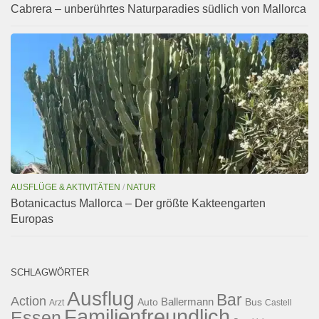
Cabrera – unberührtes Naturparadies südlich von Mallorca
AUSFLÜGE & AKTIVITÄTEN
/
NATUR
Botanicactus Mallorca – Der größte Kakteengarten
Europas
SCHLAGWÖRTER
Ausflug
Bar
Action
Ballermann
Auto
Bus
Arzt
Castell
Familienfreundlich
Essen