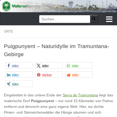
Zum Inhalt springen
ORTE
Puigpunyent – Naturidylle im Tramuntana-
Gebirge
teilen
teilen
teilen
teilen
merken
teilen
teilen
Eingebettet in das untere Ende der
Serra de Tramuntana
liegt das
malerische Dorf
Puigpunyent
– nur rund 15 Kilometer von Palma
entfernt und dennoch eine ganz eigene Welt. Hier, wo dichte
Pinien- und Steineichenwälder die Hänge säumen und sich