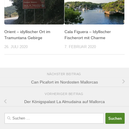
Orient – idyllischer Ort im
Cala Figuera – Idyllischer
Tramuntana Gebirge
Fischerort mit Charme
26. JULI 2020
7. FEBRUAR 2020
NÄCHSTER BEITRAG
Can Picafort im Nordosten Mallorcas
VORHERIGER BEITRAG
Der Königspalast La Almudaina auf Mallorca
Suchen
nach: