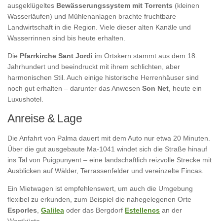
ausgeklügeltes
Bewässerungssystem mit Torrents
(kleinen
Wasserläufen) und Mühlenanlagen brachte fruchtbare
Landwirtschaft in die Region. Viele dieser alten Kanäle und
Wasserrinnen sind bis heute erhalten.
Die
Pfarrkirche Sant Jordi
im Ortskern stammt aus dem 18.
Jahrhundert und beeindruckt mit ihrem schlichten, aber
harmonischen Stil. Auch einige historische Herrenhäuser sind
noch gut erhalten – darunter das Anwesen
Son Net
, heute ein
Luxushotel.
Anreise & Lage
Die Anfahrt von Palma dauert mit dem Auto nur etwa 20 Minuten.
Über die gut ausgebaute Ma-1041 windet sich die Straße hinauf
ins Tal von Puigpunyent – eine landschaftlich reizvolle Strecke mit
Ausblicken auf Wälder, Terrassenfelder und vereinzelte Fincas.
Ein Mietwagen ist empfehlenswert, um auch die Umgebung
flexibel zu erkunden, zum Beispiel die nahegelegenen Orte
Esporles
,
Galilea
oder das Bergdorf
Estellencs
an der