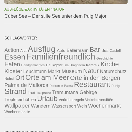
AUSFLÜGE & AKTIVITÄTEN
/
NATUR
Cúber See – Der stille See unter dem Puig Major
SCHLAGWÖRTER
Ausflug
Bar
Action
Ballermann
Auto
Bus
Arzt
Castell
Familienfreundlich
Essen
Geschichte
Kirche
Hafen
Helikopter
Keramik
Handgemachtes
Isla Dragonera
Natur
Kloster
Museum
Naturschutz
Markt
Leuchtturm
Orte am Meer
Ort
Orte in den Bergen
Notruf
Restaurant
Palma de Mallorca
Parken in Palma
Ruhig
Strand
Tramuntana Gebirge
Taxi
Taxipreise
Urlaub
Tropfsteinhöhlen
Verkehrsregeln
Verkehrsverstöße
Wallpaper
Wochenmarkt
Wandern
Wassersport
Wein
Wochenmärkte