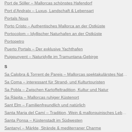
Port de Sóller – Mallorcas schönstes Hafendorf
Port d’Andratx – Luxus, Landschaft & Lebensart
Portals Nous
Porto Cristo – Authentisches Mallorca an der Ostküste
Portocolom – Idyllischer Naturhafen an der Ostküste
Portopetro
Puerto Portals – Der exklusive Yachthafen
Puigpunyent – Naturidylle im Tramuntana-Gebirge
S
Sa Calobra & Torrent de Pareis – Mallorcas spektakulärstes Naturwunder
Sa Coma – interessant für Strand- und Kulturtouristen
Sa Pobla – Zwischen Kartoffeltradition, Kultur und Natur
Sa Ràpita – Mallorcas ruhiger Küstenort
Sant Elm – Familienfreundlich und natürlich
Santa Maria del Camí – Tradition, Wein & mallorquinisches Lebensgefühl
Santa Ponsa – Küstenstadt im Südwesten
Santanyí – Märkte, Strände & mediterraner Charme