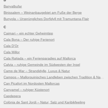
Banyalbufar
Binissalem – Weinanbaugebiet am Fuße der Berge
Bunyola – Ursprüngliches Dorfidyll mit Tramuntana-Flair
C
Caimari – ein echter Geheimtipp
Cala Bona – Der ruhige Ferienort
Cala D’Or
Cala Millor
Cala Ratjada – ein Ferienparadies auf Mallorca
Calvia – ruhige Gemeinde im Südwesten der Insel
Camp de Mar – Strandidylle, Luxus & Natur
Campos – Mallorquinisches Landleben zwischen Tradition & Natur
Can Picafort im Nordosten Mallorcas
Canyamel – ruhiger Küstenort
Capdepera
Colònia de Sant Jordi – Natur, Salz und Karibikfeeling