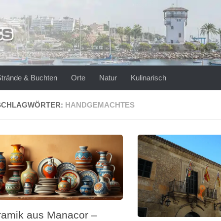
Strände & Buchten
Orte
Natur
Kulinarisch
SCHLAGWÖRTER:
HANDGEMACHTES
ramik aus Manacor –