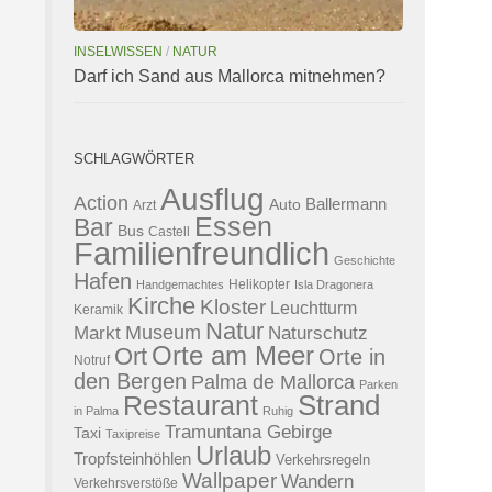
INSELWISSEN
/
NATUR
Darf ich Sand aus Mallorca mitnehmen?
SCHLAGWÖRTER
Ausflug
Action
Ballermann
Auto
Arzt
Essen
Bar
Bus
Castell
Familienfreundlich
Geschichte
Hafen
Helikopter
Handgemachtes
Isla Dragonera
Kirche
Kloster
Leuchtturm
Keramik
Natur
Museum
Naturschutz
Markt
Orte am Meer
Ort
Orte in
Notruf
den Bergen
Palma de Mallorca
Parken
Strand
Restaurant
in Palma
Ruhig
Tramuntana Gebirge
Taxi
Taxipreise
Urlaub
Tropfsteinhöhlen
Verkehrsregeln
Wallpaper
Wandern
Verkehrsverstöße