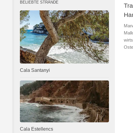
BELIEBTE STRÄNDE
Tra
Ha
Mana
Mall
wirt
Oste
Cala Santanyi
Cala Estellencs