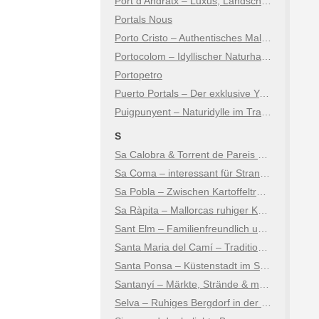
Port d’Andratx – Luxus, Landschaft & Lebensart
Portals Nous
Porto Cristo – Authentisches Mallorca an der Ostküste
Portocolom – Idyllischer Naturhafen an der Ostküste
Portopetro
Puerto Portals – Der exklusive Yachthafen
Puigpunyent – Naturidylle im Tramuntana-Gebirge
S
Sa Calobra & Torrent de Pareis – Mallorcas spektakulärstes Naturwunder
Sa Coma – interessant für Strand- und Kulturtouristen
Sa Pobla – Zwischen Kartoffeltradition, Kultur und Natur
Sa Ràpita – Mallorcas ruhiger Küstenort
Sant Elm – Familienfreundlich und natürlich
Santa Maria del Camí – Tradition, Wein & mallorquinisches Lebensgefühl
Santa Ponsa – Küstenstadt im Südwesten
Santanyí – Märkte, Strände & mediterraner Charme
Selva – Ruhiges Bergdorf in der Tramuntana