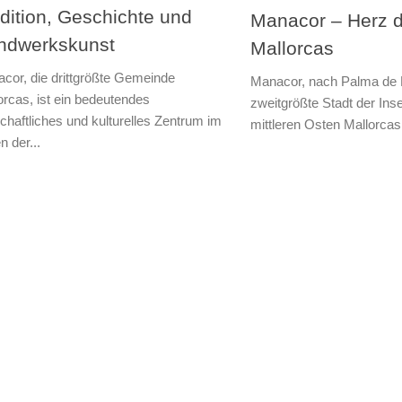
dition, Geschichte und
Manacor – Herz 
ndwerkskunst
Mallorcas
cor, die drittgrößte Gemeinde
Manacor, nach Palma de M
orcas, ist ein bedeutendes
zweitgrößte Stadt der Insel
schaftliches und kulturelles Zentrum im
mittleren Osten Mallorcas.
n der...