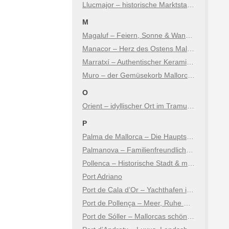
Llucmajor – historische Marktstadt mit Charme
M
Magaluf – Feiern, Sonne & Wandel
Manacor – Herz des Ostens Mallorcas
Marratxí – Authentischer Keramikort nur Minuten von Palma
Muro – der Gemüsekorb Mallorcas
O
Orient – idyllischer Ort im Tramuntana Gebirge
P
Palma de Mallorca – Die Hauptstadt der Insel
Palmanova – Familienfreundlicher Badeort
Pollenca – Historische Stadt & malerische Küste
Port Adriano
Port de Cala d’Or – Yachthafen im Südosten Mallorcas
Port de Pollença – Meer, Ruhe & mediterraner Charme
Port de Sóller – Mallorcas schönstes Hafendorf