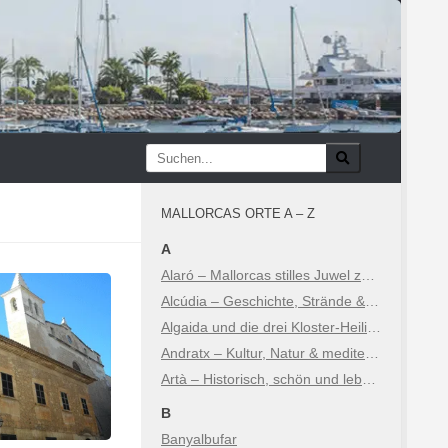
MALLORCAS ORTE A – Z
A
Alaró – Mallorcas stilles Juwel zwischen Geschichte und Natur
Alcúdia – Geschichte, Strände & Sehenswürdigkeiten
Algaida und die drei Kloster-Heiligtümer
Andratx – Kultur, Natur & mediterraner Luxus
Artà – Historisch, schön und lebhaft
B
Banyalbufar