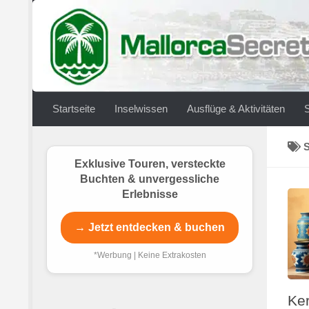
Zum Inhalt springen
Startseite
Inselwissen
Ausflüge & Aktivitäten
Exklusive Touren, versteckte
Buchten & unvergessliche
Erlebnisse
→ Jetzt entdecken & buchen
*Werbung | Keine Extrakosten
Ke