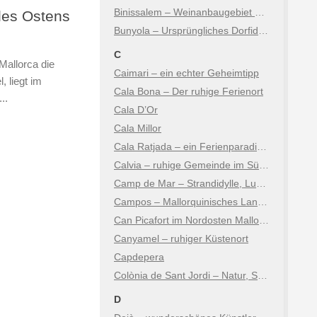
Binissalem – Weinanbaugebiet am Fuße der Berge
des Ostens
Bunyola – Ursprüngliches Dorfidyll mit Tramuntana-Flair
C
allorca die
Caimari – ein echter Geheimtipp
, liegt im
Cala Bona – Der ruhige Ferienort
..
Cala D’Or
Cala Millor
Cala Ratjada – ein Ferienparadies auf Mallorca
Calvia – ruhige Gemeinde im Südwesten der Insel
Camp de Mar – Strandidylle, Luxus & Natur
Campos – Mallorquinisches Landleben zwischen Tradition & Natur
Can Picafort im Nordosten Mallorcas
Canyamel – ruhiger Küstenort
Capdepera
Colònia de Sant Jordi – Natur, Salz und Karibikfeeling
D