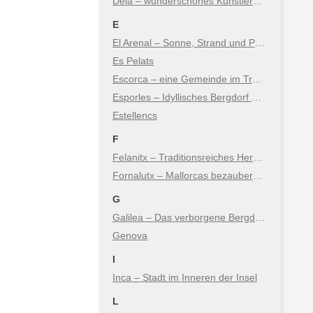
Deià – wunderschönes Künstlerdorf in den Bergen
E
El Arenal – Sonne, Strand und Party direkt bei Palma
Es Pelats
Escorca – eine Gemeinde im Tramuntana Gebirge von Mallorca
Esporles – Idyllisches Bergdorf & Naturerlebnis im Tramuntana
Estellencs
F
Felanitx – Traditionsreiches Herz im Osten der Insel
Fornalutx – Mallorcas bezaubernde Bergidylle
G
Galilea – Das verborgene Bergdorf im Südwesten
Genova
I
Inca – Stadt im Inneren der Insel
L