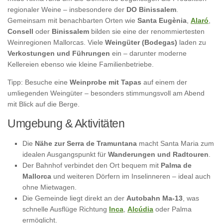
regionaler Weine – insbesondere der
DO Binissalem
.
Gemeinsam mit benachbarten Orten wie
Santa Eugènia
,
Alaró
,
Consell
oder
Binissalem
bilden sie eine der renommiertesten
Weinregionen Mallorcas. Viele
Weingüter (Bodegas)
laden zu
Verkostungen und Führungen
ein – darunter moderne
Kellereien ebenso wie kleine Familienbetriebe.
Tipp: Besuche eine
Weinprobe mit Tapas
auf einem der
umliegenden Weingüter – besonders stimmungsvoll am Abend
mit Blick auf die Berge.
Umgebung & Aktivitäten
Die
Nähe zur Serra de Tramuntana
macht Santa Maria zum
idealen Ausgangspunkt für
Wanderungen und Radtouren
.
Der Bahnhof verbindet den Ort bequem mit
Palma de
Mallorca
und weiteren Dörfern im Inselinneren – ideal auch
ohne Mietwagen.
Die Gemeinde liegt direkt an der
Autobahn Ma-13
, was
schnelle Ausflüge Richtung
Inca
,
Alcúdia
oder Palma
ermöglicht.