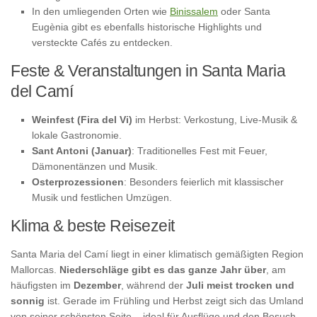
In den umliegenden Orten wie
Binissalem
oder Santa
Eugènia gibt es ebenfalls historische Highlights und
versteckte Cafés zu entdecken.
Feste & Veranstaltungen in Santa Maria
del Camí
Weinfest (Fira del Vi)
im Herbst: Verkostung, Live-Musik &
lokale Gastronomie.
Sant Antoni (Januar)
: Traditionelles Fest mit Feuer,
Dämonentänzen und Musik.
Osterprozessionen
: Besonders feierlich mit klassischer
Musik und festlichen Umzügen.
Klima & beste Reisezeit
Santa Maria del Camí liegt in einer klimatisch gemäßigten Region
Mallorcas.
Niederschläge gibt es das ganze Jahr über
, am
häufigsten im
Dezember
, während der
Juli meist trocken und
sonnig
ist. Gerade im Frühling und Herbst zeigt sich das Umland
von seiner schönsten Seite – ideal für Ausflüge und den Besuch