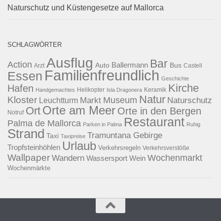
Naturschutz und Küstengesetze auf Mallorca
SCHLAGWÖRTER
Ausflug
Bar
Action
Ballermann
Auto
Bus
Arzt
Castell
Familienfreundlich
Essen
Geschichte
Kirche
Hafen
Helikopter
Keramik
Handgemachtes
Isla Dragonera
Natur
Kloster
Museum
Naturschutz
Markt
Leuchtturm
Orte am Meer
Ort
Orte in den Bergen
Notruf
Restaurant
Palma de Mallorca
Parken in Palma
Ruhig
Strand
Tramuntana Gebirge
Taxi
Taxipreise
Urlaub
Tropfsteinhöhlen
Verkehrsregeln
Verkehrsverstöße
Wallpaper
Wochenmarkt
Wandern
Wassersport
Wein
Wochenmärkte