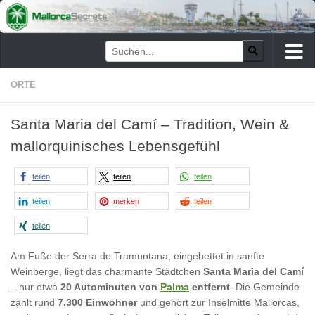
Zum Inhalt springen
ORTE
Santa Maria del Camí – Tradition, Wein &
mallorquinisches Lebensgefühl
teilen
teilen
teilen
teilen
merken
teilen
teilen
Am Fuße der Serra de Tramuntana, eingebettet in sanfte
Weinberge, liegt das charmante Städtchen
Santa Maria del Camí
– nur etwa
20 Autominuten von
Palma
entfernt
. Die Gemeinde
zählt rund
7.300 Einwohner
und gehört zur Inselmitte Mallorcas,