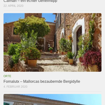
Caimari – ein echter Geheimtipp
22. APRIL 2020
ORTE
Fornalutx – Mallorcas bezaubernde Bergidylle
4. FEBRUAR 2020