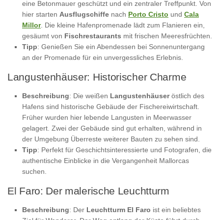
eine Betonmauer geschützt und ein zentraler Treffpunkt. Von
hier starten
Ausflugschiffe
nach
Porto Cristo
und
Cala
Millor
. Die kleine Hafenpromenade lädt zum Flanieren ein,
gesäumt von
Fischrestaurants
mit frischen Meeresfrüchten.
Tipp
: Genießen Sie ein Abendessen bei Sonnenuntergang
an der Promenade für ein unvergessliches Erlebnis.
Langustenhäuser: Historischer Charme
Beschreibung
: Die weißen
Langustenhäuser
östlich des
Hafens sind historische Gebäude der Fischereiwirtschaft.
Früher wurden hier lebende Langusten in Meerwasser
gelagert. Zwei der Gebäude sind gut erhalten, während in
der Umgebung Überreste weiterer Bauten zu sehen sind.
Tipp
: Perfekt für Geschichtsinteressierte und Fotografen, die
authentische Einblicke in die Vergangenheit Mallorcas
suchen.
El Faro: Der malerische Leuchtturm
Beschreibung
: Der
Leuchtturm El Faro
ist ein beliebtes