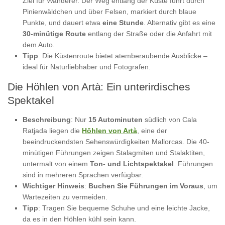
Ziel für Wanderer. Der Weg entlang der Küste führt durch
Pinienwäldchen und über Felsen, markiert durch blaue
Punkte, und dauert etwa
eine Stunde
. Alternativ gibt es eine
30-minütige Route
entlang der Straße oder die Anfahrt mit
dem Auto.
Tipp
: Die Küstenroute bietet atemberaubende Ausblicke –
ideal für Naturliebhaber und Fotografen.
Die Höhlen von Artà: Ein unterirdisches
Spektakel
Beschreibung
: Nur
15 Autominuten
südlich von Cala
Ratjada liegen die
Höhlen von Artà
, eine der
beeindruckendsten Sehenswürdigkeiten Mallorcas. Die 40-
minütigen Führungen zeigen Stalagmiten und Stalaktiten,
untermalt von einem
Ton- und Lichtspektakel
. Führungen
sind in mehreren Sprachen verfügbar.
Wichtiger Hinweis
:
Buchen Sie Führungen im Voraus
, um
Wartezeiten zu vermeiden.
Tipp
: Tragen Sie bequeme Schuhe und eine leichte Jacke,
da es in den Höhlen kühl sein kann.