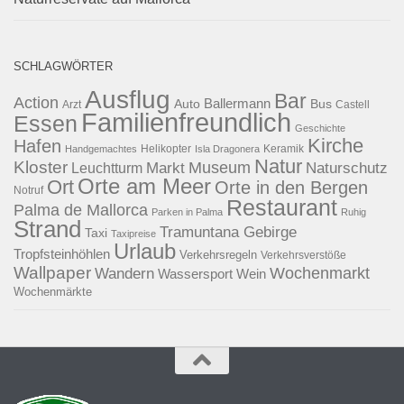
SCHLAGWÖRTER
Ausflug
Bar
Action
Ballermann
Auto
Bus
Arzt
Castell
Familienfreundlich
Essen
Geschichte
Kirche
Hafen
Helikopter
Keramik
Handgemachtes
Isla Dragonera
Natur
Kloster
Museum
Naturschutz
Markt
Leuchtturm
Orte am Meer
Ort
Orte in den Bergen
Notruf
Restaurant
Palma de Mallorca
Parken in Palma
Ruhig
Strand
Tramuntana Gebirge
Taxi
Taxipreise
Urlaub
Tropfsteinhöhlen
Verkehrsregeln
Verkehrsverstöße
Wallpaper
Wochenmarkt
Wandern
Wassersport
Wein
Wochenmärkte