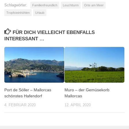
Schlagwörter:
Familienfreundlich
Leuchtturm
Orte am Meer
Tropfsteinhöhlen
Urlaub
FÜR DICH VIELLEICHT EBENFALLS
INTERESSANT …
Port de Sóller – Mallorcas
Muro – der Gemüsekorb
schönstes Hafendorf
Mallorcas
4. FEBRUAR 2020
12. APRIL 2020