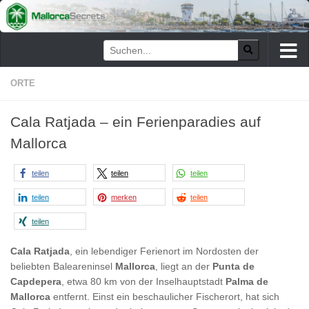
Zum Inhalt springen
ORTE
Cala Ratjada – ein Ferienparadies auf
Mallorca
teilen
teilen
teilen
teilen
merken
teilen
teilen
Cala Ratjada
, ein lebendiger Ferienort im Nordosten der
beliebten Baleareninsel
Mallorca
, liegt an der
Punta de
Capdepera
, etwa 80 km von der Inselhauptstadt
Palma de
Mallorca
entfernt. Einst ein beschaulicher Fischerort, hat sich