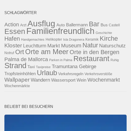
SCHLAGWÖRTER
Ausflug
Bar
Action
Ballermann
Auto
Bus
Arzt
Castell
Familienfreundlich
Essen
Geschichte
Kirche
Hafen
Helikopter
Keramik
Handgemachtes
Isla Dragonera
Natur
Kloster
Museum
Naturschutz
Markt
Leuchtturm
Orte am Meer
Ort
Orte in den Bergen
Notruf
Restaurant
Palma de Mallorca
Parken in Palma
Ruhig
Strand
Tramuntana Gebirge
Taxi
Taxipreise
Urlaub
Tropfsteinhöhlen
Verkehrsregeln
Verkehrsverstöße
Wallpaper
Wochenmarkt
Wandern
Wassersport
Wein
Wochenmärkte
BELIEBT BEI BESUCHERN