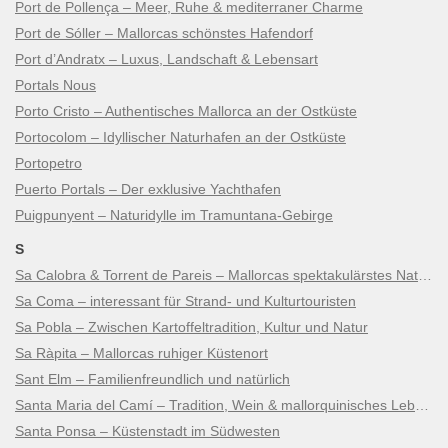
Port de Pollença – Meer, Ruhe & mediterraner Charme
Port de Sóller – Mallorcas schönstes Hafendorf
Port d’Andratx – Luxus, Landschaft & Lebensart
Portals Nous
Porto Cristo – Authentisches Mallorca an der Ostküste
Portocolom – Idyllischer Naturhafen an der Ostküste
Portopetro
Puerto Portals – Der exklusive Yachthafen
Puigpunyent – Naturidylle im Tramuntana-Gebirge
S
Sa Calobra & Torrent de Pareis – Mallorcas spektakulärstes Naturwunder
Sa Coma – interessant für Strand- und Kulturtouristen
Sa Pobla – Zwischen Kartoffeltradition, Kultur und Natur
Sa Ràpita – Mallorcas ruhiger Küstenort
Sant Elm – Familienfreundlich und natürlich
Santa Maria del Camí – Tradition, Wein & mallorquinisches Lebensgefühl
Santa Ponsa – Küstenstadt im Südwesten