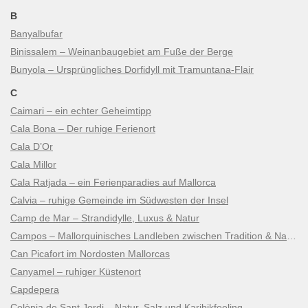
B
Banyalbufar
Binissalem – Weinanbaugebiet am Fuße der Berge
Bunyola – Ursprüngliches Dorfidyll mit Tramuntana-Flair
C
Caimari – ein echter Geheimtipp
Cala Bona – Der ruhige Ferienort
Cala D’Or
Cala Millor
Cala Ratjada – ein Ferienparadies auf Mallorca
Calvia – ruhige Gemeinde im Südwesten der Insel
Camp de Mar – Strandidylle, Luxus & Natur
Campos – Mallorquinisches Landleben zwischen Tradition & Natur
Can Picafort im Nordosten Mallorcas
Canyamel – ruhiger Küstenort
Capdepera
Colònia de Sant Jordi – Natur, Salz und Karibikfeeling