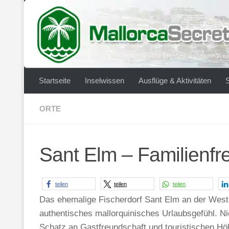
Zum Inhalt springen
Startseite
Inselwissen
Ausflüge & Aktivitäten
ORTE
Sant Elm – Familienfre
teilen
teilen
teilen
Das ehemalige Fischerdorf Sant Elm an der Westkü
authentisches mallorquinisches Urlaubsgefühl. Ni
Schatz an Gastfreundschaft und touristischen Hö