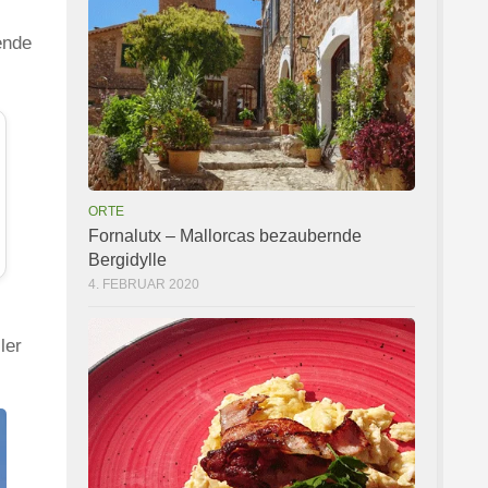
ende
ORTE
Fornalutx – Mallorcas bezaubernde
Bergidylle
4. FEBRUAR 2020
ler