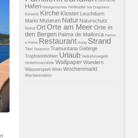
Geschichte
Hafen
Helikopter
Handgemachtes
Isla Dragonera
Kirche
Kloster
Leuchtturm
Keramik
Natur
Museum
Naturschutz
Markt
Orte am Meer
Ort
Orte in
Notruf
den Bergen
Palma de Mallorca
Parken
Strand
Restaurant
in Palma
Ruhig
Tramuntana Gebirge
Taxi
Taxipreise
Urlaub
Tropfsteinhöhlen
Verkehrsregeln
Wallpaper
Wandern
Verkehrsverstöße
Wochenmarkt
Wassersport
Wein
Wochenmärkte
en