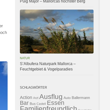
Puig Major – Mallorcas höchster Berg
er
noch
NATUR
S’Albufera Naturpark Mallorca –
Feuchtgebiet & Vogelparadies
SCHLAGWÖRTER
Ausflug
Action
Ballermann
Auto
Arzt
Essen
Bar
Bus
Castell
Familienfreundlich