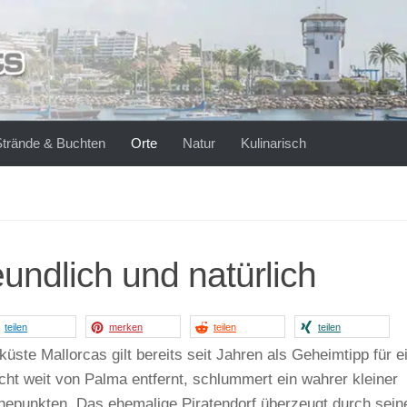
Strände & Buchten
Orte
Natur
Kulinarisch
undlich und natürlich
teilen
merken
teilen
teilen
ste Mallorcas gilt bereits seit Jahren als Geheimtipp für e
cht weit von Palma entfernt, schlummert ein wahrer kleiner
hepunkten. Das ehemalige Piratendorf überzeugt durch sein