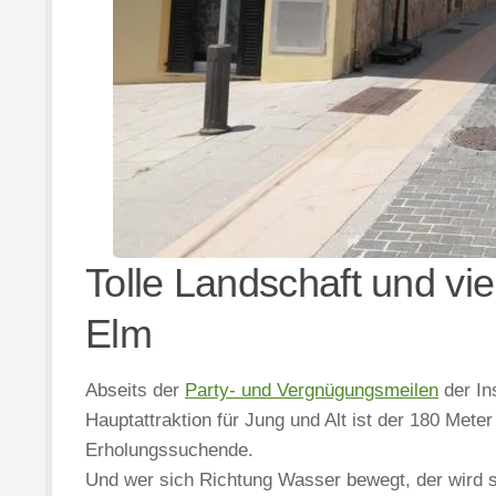
Tolle Landschaft und vi
Elm
Abseits der
Party- und Vergnügungsmeilen
der In
Hauptattraktion für Jung und Alt ist der 180 Meter
Erholungssuchende.
Und wer sich Richtung Wasser bewegt, der wird so