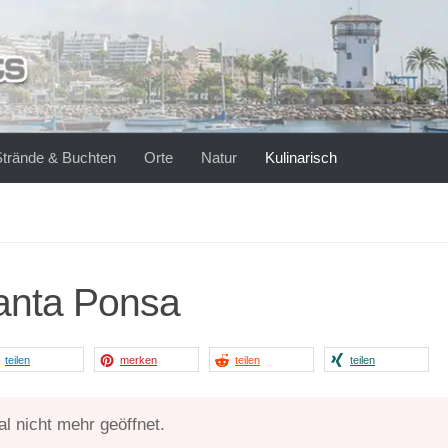
Strände & Buchten
Orte
Natur
Kulinarisch
anta Ponsa
teilen
merken
teilen
teilen
l nicht mehr geöffnet.