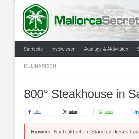
Zum Inhalt springen
Startseite
Inselwissen
Ausflüge & Aktivitäten
KULINARISCH
800° Steakhouse in S
teilen
teilen
teilen
Hinweis:
Nach aktuellem Stand ist dieses Loka