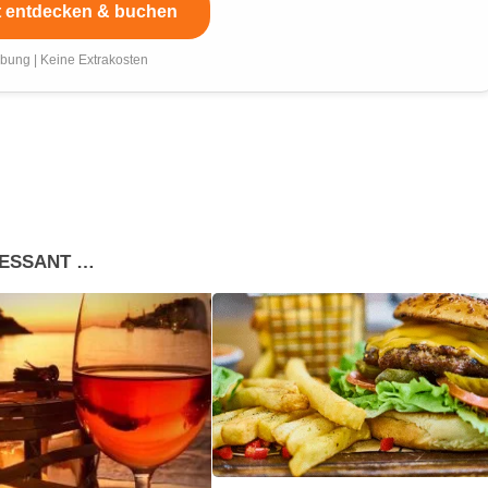
t entdecken & buchen
bung | Keine Extrakosten
RESSANT …