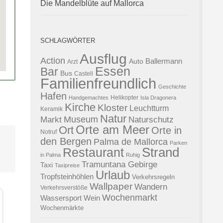
Die Mandelblüte auf Mallorca
SCHLAGWÖRTER
Ausflug
Action
Ballermann
Auto
Arzt
Essen
Bar
Bus
Castell
Familienfreundlich
Geschichte
Hafen
Helikopter
Handgemachtes
Isla Dragonera
Kirche
Kloster
Leuchtturm
Keramik
Natur
Museum
Naturschutz
Markt
Orte am Meer
Ort
Orte in
Notruf
den Bergen
Palma de Mallorca
Parken
Strand
Restaurant
in Palma
Ruhig
Tramuntana Gebirge
Taxi
Taxipreise
Urlaub
Tropfsteinhöhlen
Verkehrsregeln
Wallpaper
Wandern
Verkehrsverstöße
Wochenmarkt
Wassersport
Wein
Wochenmärkte