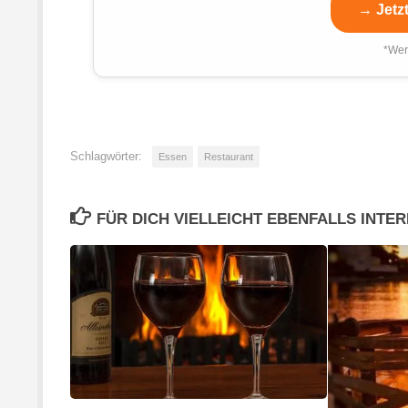
→ Jetz
*Wer
Schlagwörter:
Essen
Restaurant
FÜR DICH VIELLEICHT EBENFALLS INTE