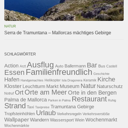
NATUR
Serra de Tramuntana – Mallorcas mächtiges Gebirge
SCHLAGWÖRTER
Ausflug
Bar
Action
Ballermann
Auto
Bus
Arzt
Castell
Familienfreundlich
Essen
Geschichte
Kirche
Hafen
Helikopter
Keramik
Handgemachtes
Isla Dragonera
Natur
Kloster
Museum
Naturschutz
Markt
Leuchtturm
Orte am Meer
Ort
Orte in den Bergen
Notruf
Restaurant
Palma de Mallorca
Parken in Palma
Ruhig
Strand
Tramuntana Gebirge
Taxi
Taxipreise
Urlaub
Tropfsteinhöhlen
Verkehrsregeln
Verkehrsverstöße
Wallpaper
Wochenmarkt
Wandern
Wassersport
Wein
Wochenmärkte