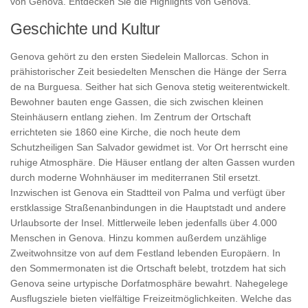
von Genova. Entdecken Sie die Highlights von Genova.
Geschichte und Kultur
Genova gehört zu den ersten Siedelein Mallorcas. Schon in
prähistorischer Zeit besiedelten Menschen die Hänge der Serra
de na Burguesa. Seither hat sich Genova stetig weiterentwickelt.
Bewohner bauten enge Gassen, die sich zwischen kleinen
Steinhäusern entlang ziehen. Im Zentrum der Ortschaft
errichteten sie 1860 eine Kirche, die noch heute dem
Schutzheiligen San Salvador gewidmet ist. Vor Ort herrscht eine
ruhige Atmosphäre. Die Häuser entlang der alten Gassen wurden
durch moderne Wohnhäuser im mediterranen Stil ersetzt.
Inzwischen ist Genova ein Stadtteil von Palma und verfügt über
erstklassige Straßenanbindungen in die Hauptstadt und andere
Urlaubsorte der Insel. Mittlerweile leben jedenfalls über 4.000
Menschen in Genova. Hinzu kommen außerdem unzählige
Zweitwohnsitze von auf dem Festland lebenden Europäern. In
den Sommermonaten ist die Ortschaft belebt, trotzdem hat sich
Genova seine urtypische Dorfatmosphäre bewahrt. Nahegelege
Ausflugsziele bieten vielfältige Freizeitmöglichkeiten. Welche das