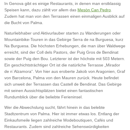
In Genova gibt es einige Restaurants, in denen man erstklassig
Speisen kann, dazu zählt vor allem das
Mesòn Can Pedro
.
Zudem hat man von den Terrassen einen einmaligen Ausblick auf
die Bucht von Palma.
Naturliebhaber und Aktivurlauber starten zu Wanderungen oder
Mountainbike-Touren in das Gebirge Serra de na Burguesa, kurz
Na Burguesa. Die höchsten Erhebungen, die man über Waldwege
erreicht, sind der Coll dels Pastors, der Puig Gros de Bendinat
sowie der Puig den Bou. Letzterer ist der höchste mit 503 Metern.
Ein geschichtsträchtiger Ort ist die natürliche Terrasse „Mirador
de n´Alzamora“. Von hier aus eroberte Jakob von Aragonien, Graf
von Barcelona, Palma von den Mauren zurück. Heute befindet
sich unweit der Terrassen das Castell de Bendinat. Das Gebirge
mit seinen Aussichtsplätzen bietet einen fantastischen
Rundumblick über die beliebte Ferieninsel.
Wer die Abwechslung sucht, fährt hinein in das belebte
Stadtzentrum von Palma. Hier ist immer etwas los. Entlang der
Einkaufsmeile liegen zahlreiche Modeboutiquen, Cafés und
Restaurants. Zudem sind zahlreiche Sehenswürdigkeiten