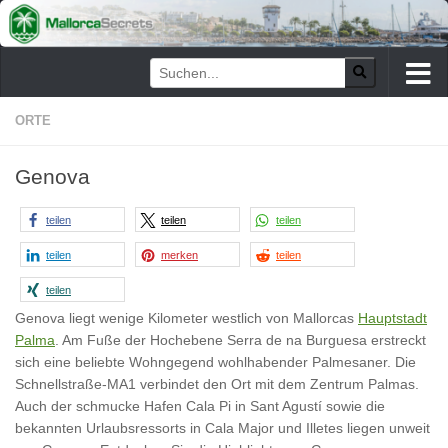
Zum Inhalt springen
ORTE
Genova
teilen
teilen
teilen
teilen
merken
teilen
teilen
Genova liegt wenige Kilometer westlich von Mallorcas
Hauptstadt
Palma
. Am Fuße der Hochebene Serra de na Burguesa erstreckt
sich eine beliebte Wohngegend wohlhabender Palmesaner. Die
Schnellstraße-MA1 verbindet den Ort mit dem Zentrum Palmas.
Auch der schmucke Hafen Cala Pi in Sant Agustí sowie die
bekannten Urlaubsressorts in Cala Major und Illetes liegen unweit