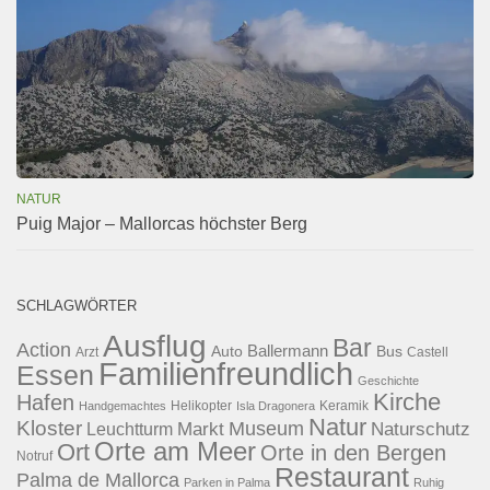
NATUR
Puig Major – Mallorcas höchster Berg
SCHLAGWÖRTER
Ausflug
Bar
Action
Ballermann
Auto
Bus
Arzt
Castell
Familienfreundlich
Essen
Geschichte
Kirche
Hafen
Helikopter
Keramik
Handgemachtes
Isla Dragonera
Natur
Kloster
Museum
Naturschutz
Markt
Leuchtturm
Orte am Meer
Ort
Orte in den Bergen
Notruf
Restaurant
Palma de Mallorca
Parken in Palma
Ruhig