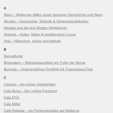
A
Alaró – Mallorcas stilles Juwel zwischen Geschichte und Natur
Alcúdia – Geschichte, Strände & Sehenswürdigkeiten
Algaida und die drei Kloster-Heiligtümer
Andratx – Kultur, Natur & mediterraner Luxus
Artà – Historisch, schön und lebhaft
B
Banyalbufar
Binissalem – Weinanbaugebiet am Fuße der Berge
Bunyola – Ursprüngliches Dorfidyll mit Tramuntana-Flair
C
Caimari – ein echter Geheimtipp
Cala Bona – Der ruhige Ferienort
Cala D’Or
Cala Millor
Cala Ratjada – ein Ferienparadies auf Mallorca