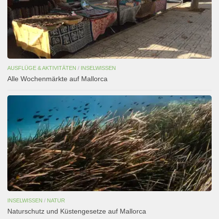
AUSFLÜGE & AKTIVITÄTEN
/
INSELWISSEN
Alle Wochenmärkte auf Mallorca
INSELWISSEN
/
NATUR
Naturschutz und Küstengesetze auf Mallorca