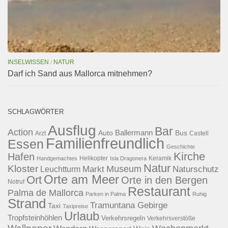
INSELWISSEN
/
NATUR
Darf ich Sand aus Mallorca mitnehmen?
SCHLAGWÖRTER
Ausflug
Bar
Action
Ballermann
Auto
Bus
Arzt
Castell
Familienfreundlich
Essen
Geschichte
Kirche
Hafen
Helikopter
Keramik
Handgemachtes
Isla Dragonera
Natur
Kloster
Museum
Naturschutz
Markt
Leuchtturm
Orte am Meer
Ort
Orte in den Bergen
Notruf
Restaurant
Palma de Mallorca
Parken in Palma
Ruhig
Strand
Tramuntana Gebirge
Taxi
Taxipreise
Urlaub
Tropfsteinhöhlen
Verkehrsregeln
Verkehrsverstöße