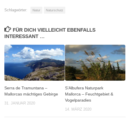
Schlagwörter:
Natur
Naturschutz
FÜR DICH VIELLEICHT EBENFALLS
INTERESSANT …
Serra de Tramuntana –
S’Albufera Naturpark
Mallorcas mächtiges Gebirge
Mallorca – Feuchtgebiet &
Vogelparadies
31. JANUAR 2020
14. MÄRZ 2020