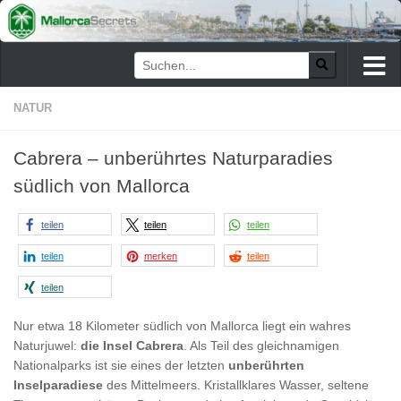
Zum Inhalt springen
NATUR
Cabrera – unberührtes Naturparadies
südlich von Mallorca
teilen
teilen
teilen
teilen
merken
teilen
teilen
Nur etwa 18 Kilometer südlich von Mallorca liegt ein wahres
Naturjuwel:
die Insel Cabrera
. Als Teil des gleichnamigen
Nationalparks ist sie eines der letzten
unberührten
Inselparadiese
des Mittelmeers. Kristallklares Wasser, seltene