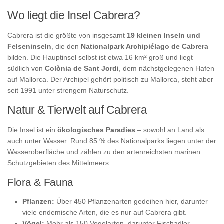
Wo liegt die Insel Cabrera?
Cabrera ist die größte von insgesamt
19 kleinen Inseln und
Felseninseln
, die den
Nationalpark Archipiélago de Cabrera
bilden. Die Hauptinsel selbst ist etwa 16 km² groß und liegt
südlich von
Colònia de Sant Jordi
, dem nächstgelegenen Hafen
auf Mallorca. Der Archipel gehört politisch zu Mallorca, steht aber
seit 1991 unter strengem Naturschutz.
Natur & Tierwelt auf Cabrera
Die Insel ist ein
ökologisches Paradies
– sowohl an Land als
auch unter Wasser. Rund 85 % des Nationalparks liegen unter der
Wasseroberfläche und zählen zu den artenreichsten marinen
Schutzgebieten des Mittelmeers.
Flora & Fauna
Pflanzen:
Über 450 Pflanzenarten gedeihen hier, darunter
viele endemische Arten, die es nur auf Cabrera gibt.
Vögel:
Mehr als 150 Vogelarten, darunter Fischadler,