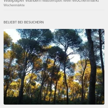
Wallpaper
Wochenmarkt
Wandern
Wassersport
Wein
Wochenmärkte
BELIEBT BEI BESUCHERN