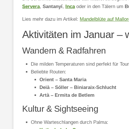
Servera
,
Santanyí
,
Inca
oder in den Tälern um
B
Lies mehr dazu im Artikel:
Mandelblüte auf Mallo
Aktivitäten im Januar 
Wandern & Radfahren
Die milden Temperaturen sind perfekt für Tou
Beliebte Routen:
Orient – Santa Maria
Deià – Sóller – Biniaraix-Schlucht
Artà – Ermita de Betlem
Kultur & Sightseeing
Ohne Warteschlangen durch Palma: