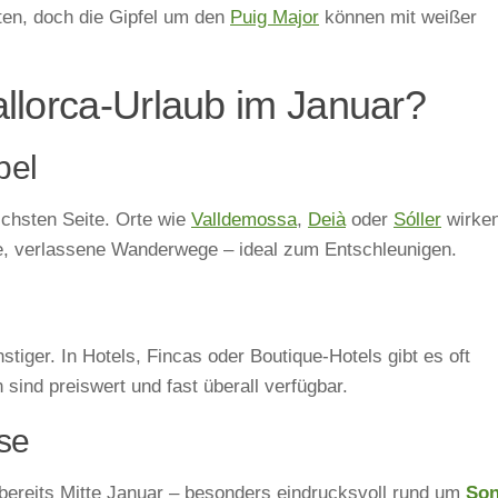
ten, doch die Gipfel um den
Puig Major
können mit weißer
llorca-Urlaub im Januar?
bel
lichsten Seite. Orte wie
Valldemossa
,
Deià
oder
Sóller
wirke
de, verlassene Wanderwege – ideal zum Entschleunigen.
stiger. In Hotels, Fincas oder Boutique-Hotels gibt es oft
ind preiswert und fast überall verfügbar.
sse
bereits Mitte Januar – besonders eindrucksvoll rund um
So