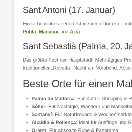
Sant Antoni (17. Januar)
Ein farbenfrohes Feuerfest in vielen Dörfern – 
Pobla
,
Manacor
und
Artà
.
Sant Sebastià (Palma, 20. J
Das größte Fest der Hauptstadt! Mehrtägiges Pr
traditioneller „Revetla“-Nacht am Vorabend. Absol
Beste Orte für einen Ma
Palma de Mallorca
: Für Kultur, Shopping & 
Sóller
: Für Nostalgie, Wandern und Mandelbl
Santanyí
: Für Naturfreunde & Wochenmärkte
Alcúdia & Pollença
: Ideal für Ausflüge und 
Orient
: Für absolute Ruhe & Panorama