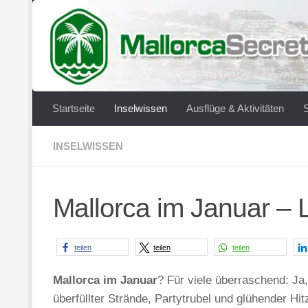
Zum Inhalt springen
Startseite
Inselwissen
Ausflüge & Aktivitäten
INSELWISSEN
Mallorca im Januar – 
teilen
teilen
teilen
Mallorca im Januar
? Für viele überraschend: Ja,
überfüllter Strände, Partytrubel und glühender Hitz