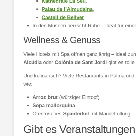
Kathedrale La Seu
,
Palau de l’Almudaina
,
Castell de Bellver
In den Museen herrscht Ruhe – ideal für ein
Wellness & Genuss
Viele Hotels mit Spa öffnen ganzjährig – ideal z
Alcúdia
oder
Colònia de Sant Jordi
gibt es toll
Und kulinarisch? Viele Restaurants in Palma und
wie:
Arroz brut
(würziger Eintopf)
Sopa mallorquina
Ofenfrisches
Spanferkel
mit Mandelfüllung
Gibt es Veranstaltungen