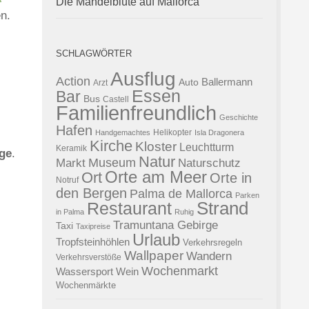
Die Mandelblüte auf Mallorca
n.
SCHLAGWÖRTER
Ausflug
Action
Ballermann
Auto
Arzt
Essen
Bar
Bus
Castell
Familienfreundlich
Geschichte
Hafen
Helikopter
Handgemachtes
Isla Dragonera
Kirche
Kloster
Leuchtturm
Keramik
rge
.
Natur
Museum
Naturschutz
Markt
Orte am Meer
Ort
Orte in
Notruf
den Bergen
Palma de Mallorca
Parken
Strand
Restaurant
in Palma
Ruhig
Tramuntana Gebirge
Taxi
Taxipreise
Urlaub
Tropfsteinhöhlen
Verkehrsregeln
Wallpaper
Wandern
Verkehrsverstöße
Wochenmarkt
Wassersport
Wein
Wochenmärkte