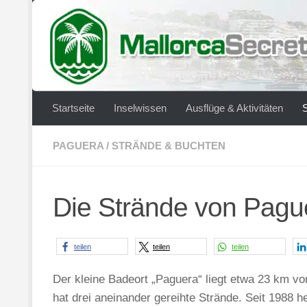
Zum Inhalt springen
Startseite
Inselwissen
Ausflüge & Aktivitäten
PAGUERA
/
STRÄNDE & BUCHTEN
Die Strände von Pagu
teilen
teilen
teilen
Der kleine Badeort „Paguera“ liegt etwa 23 km vo
hat drei aneinander gereihte Strände. Seit 1988 h