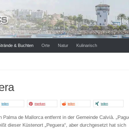
Strände & Buchten
Orte
Natur
Kulinarisch
era
teilen
merken
teilen
teilen
n Palma de Mallorca entfernt in der Gemeinde Calvià. „Pagu
eißt dieser Küstenort „Peguera“, aber durchgesetzt hat sich