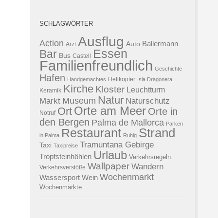
SCHLAGWÖRTER
Ausflug
Action
Ballermann
Auto
Arzt
Essen
Bar
Bus
Castell
Familienfreundlich
Geschichte
Hafen
Helikopter
Handgemachtes
Isla Dragonera
Kirche
Kloster
Leuchtturm
Keramik
Natur
Museum
Naturschutz
Markt
Orte am Meer
Ort
Orte in
Notruf
den Bergen
Palma de Mallorca
Parken
Strand
Restaurant
in Palma
Ruhig
Tramuntana Gebirge
Taxi
Taxipreise
Urlaub
Tropfsteinhöhlen
Verkehrsregeln
Wallpaper
Wandern
Verkehrsverstöße
Wochenmarkt
Wassersport
Wein
Wochenmärkte