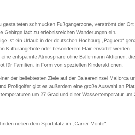
u gestalteten schmucken Fußgängerzone, verströmt der Ort 
e Gebirge lädt zu erlebnisreichen Wanderungen ein.
ige ist ein Urlaub in der deutschen Hochburg „Paguera“ gen
an Kulturangebote oder besonderem Flair erwartet werden.
Ort eine entspannte Atmosphäre ohne Ballermann Aktionen, die
t für Familien, in Form von speziellen Kinderaktionen.
 einer der beliebtesten Ziele auf der Baleareninsel Mallorca u
und Profigolfer gibt es außerdem eine große Auswahl an Plä
ulitemperaturen um 27 Grad und einer Wassertemperatur um 
 finden neben dem Sportplatz im „Carrer Monte“.