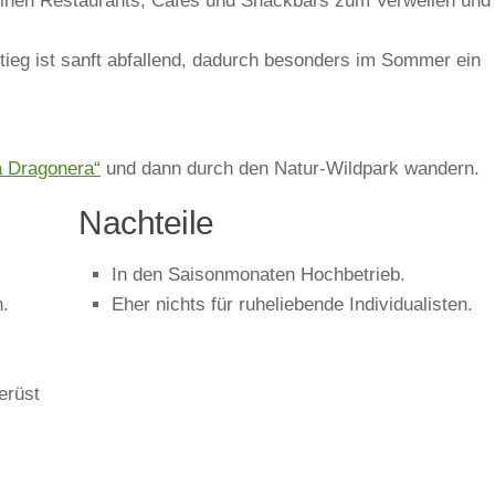
seinen Restaurants, Cafés und Snackbars zum Verweilen und
tieg ist sanft abfallend, dadurch besonders im Sommer ein
a Dragonera“
und dann durch den Natur-Wildpark wandern.
Nachteile
In den Saisonmonaten Hochbetrieb.
n.
Eher nichts für ruheliebende Individualisten.
erüst