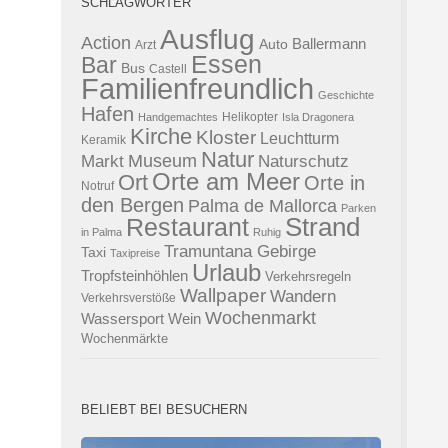
SCHLAGWÖRTER
Ausflug
Action
Ballermann
Auto
Arzt
Essen
Bar
Bus
Castell
Familienfreundlich
Geschichte
Hafen
Helikopter
Handgemachtes
Isla Dragonera
Kirche
Kloster
Leuchtturm
Keramik
Natur
Museum
Naturschutz
Markt
Orte am Meer
Ort
Orte in
Notruf
den Bergen
Palma de Mallorca
Parken
Strand
Restaurant
in Palma
Ruhig
Tramuntana Gebirge
Taxi
Taxipreise
Urlaub
Tropfsteinhöhlen
Verkehrsregeln
Wallpaper
Wandern
Verkehrsverstöße
Wochenmarkt
Wassersport
Wein
Wochenmärkte
BELIEBT BEI BESUCHERN