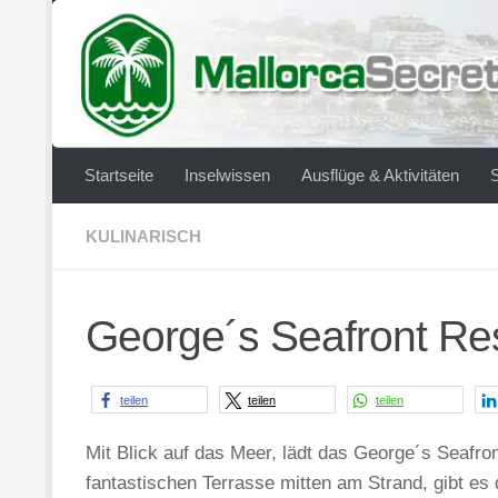
Zum Inhalt springen
Startseite
Inselwissen
Ausflüge & Aktivitäten
KULINARISCH
George´s Seafront Rest
teilen
teilen
teilen
Mit Blick auf das Meer, lädt das George´s Seafro
fantastischen Terrasse mitten am Strand, gibt es