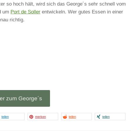
er so hoch hält, wird sich das George´s sehr schnell vom
nd um
Port de Soller
entwickeln. Wer gutes Essen in einer
nau richtig.
ter zum George´s
teilen
merken
teilen
teilen