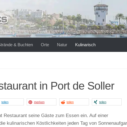
Strände & Buchten
Orte
Natur
Kulinarisch
aurant in Port de Soller
teilen
merken
teilen
teilen
nt Restaurant seine Gäste zum Essen ein. Auf einer
 die kulinarischen Köstlichkeiten jeden Tag von Sonnenaufga