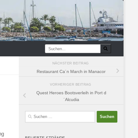
NÄCHSTER BEITRAG
Restaurant Ca´n March in Manacor
VORHERIGER BEITRAG
Quest Heroes Bootsverleih in Port d
´Alcudia
Suchen
nach:
ng