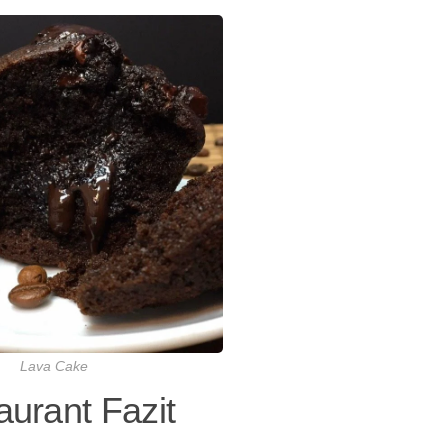
Lava Cake
urant Fazit