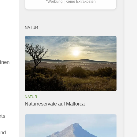
*Werbung | Keine Extrakosten
NATUR
einen
NATUR
Naturreservate auf Mallorca
nts
und