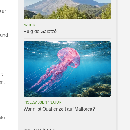
zur
NATUR
Puig de Galatzó
 und
a
it
en,
INSELWISSEN
/
NATUR
Wann ist Quallenzeit auf Mallorca?
ake