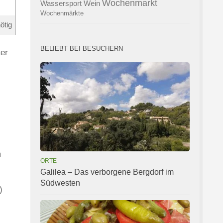
Wochenmarkt
Wassersport
Wein
Wochenmärkte
ötig
BELIEBT BEI BESUCHERN
ter
m
ORTE
Galilea – Das verborgene Bergdorf im
Südwesten
)