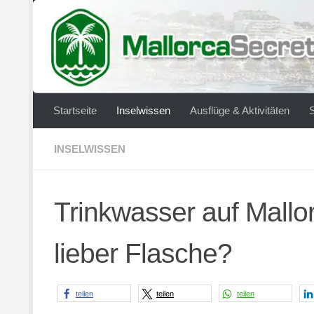
Zum Inhalt springen
Startseite
Inselwissen
Ausflüge & Aktivitäten
INSELWISSEN
Trinkwasser auf Mallo
lieber Flasche?
teilen
teilen
teilen