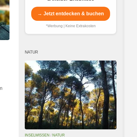
→ Jetzt entdecken & buchen
*Werbung | Keine Extrakosten
NATUR
em
INSELWISSEN
/
NATUR