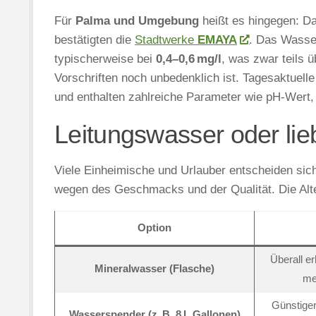
Für
Palma und Umgebung
heißt es hingegen: D
bestätigten die
Stadtwerke
EMAYA
. Das Wasser
typischerweise bei
0,4–0,6 mg/l
, was zwar teils 
Vorschriften noch unbedenklich ist. Tagesaktuell
und enthalten zahlreiche Parameter wie pH-Wert, 
Leitungswasser oder li
Viele Einheimische und Urlauber entscheiden si
wegen des Geschmacks und der Qualität. Die Alte
Option
Überall e
Mineralwasser (Flasche)
me
Günstiger,
Wasserspender (z. B. 8 L Gallonen)