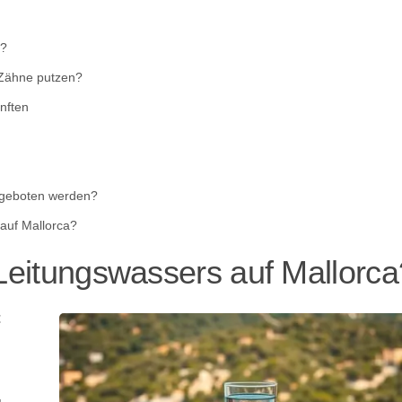
e?
 Zähne putzen?
nften
angeboten werden?
 auf Mallorca?
 Leitungswassers auf Mallorca
t