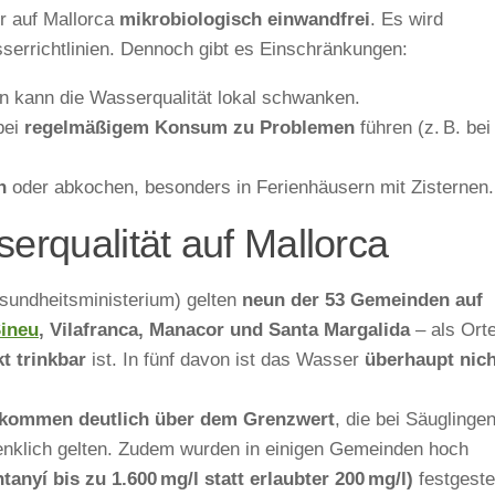
r auf Mallorca
mikrobiologisch einwandfrei
. Es wird
asserrichtlinien. Dennoch gibt es Einschränkungen:
en kann die Wasserqualität lokal schwanken.
bei
regelmäßigem Konsum zu Problemen
führen (z. B. bei
n
oder abkochen, besonders in Ferienhäusern mit Zisternen.
serqualität auf Mallorca
undheitsministerium) gelten
neun der 53 Gemeinden auf
ineu
, Vilafranca, Manacor und Santa Margalida
– als Orte
t trinkbar
ist. In fünf davon ist das Wasser
überhaupt nich
fkommen deutlich über dem Grenzwert
, die bei Säuglinge
enklich gelten. Zudem wurden in einigen Gemeinden hoch
tanyí bis zu 1.600 mg/l statt erlaubter 200 mg/l)
festgestel