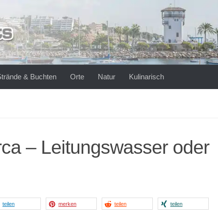
Strände & Buchten
Orte
Natur
Kulinarisch
rca – Leitungswasser oder
teilen
merken
teilen
teilen