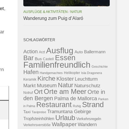
et
,
AUSFLÜGE & AKTIVITÄTEN
/
NATUR
Wanderung zum Puig d’Alaró
ar
SCHLAGWÖRTER
Ausflug
Action
Ballermann
Auto
Arzt
Essen
Bar
Bus
Castell
Familienfreundlich
Geschichte
rn
Hafen
Helikopter
Handgemachtes
Isla Dragonera
Kirche
Kloster
Leuchtturm
Keramik
Natur
Museum
Naturschutz
Markt
Orte am Meer
Ort
Orte in
Notruf
den Bergen
Palma de Mallorca
Parken
Strand
Restaurant
in Palma
Ruhig
Tramuntana Gebirge
Taxi
Taxipreise
Urlaub
Tropfsteinhöhlen
Verkehrsregeln
Wallpaper
Wandern
Verkehrsverstöße