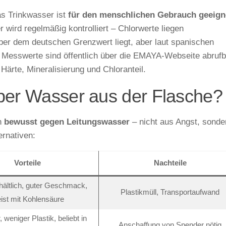
as Trinkwasser ist
für den menschlichen Gebrauch geeign
 wird regelmäßig kontrolliert – Chlorwerte liegen
über dem deutschen Grenzwert liegt, aber laut spanischen
e Messwerte sind öffentlich über die EMAYA-Webseite abrufb
Härte, Mineralisierung und Chloranteil.
eber Wasser aus der Flasche?
ch
bewusst gegen Leitungswasser
– nicht aus Angst, sonde
rnativen:
Vorteile
Nachteile
rhältlich, guter Geschmack,
Plastikmüll, Transportaufwand
ist mit Kohlensäure
 weniger Plastik, beliebt in
Anschaffung von Spender nötig