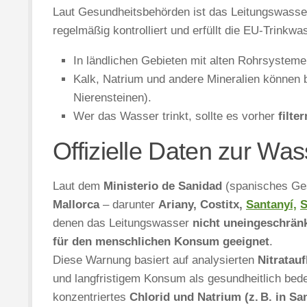
Laut Gesundheitsbehörden ist das Leitungswasse
regelmäßig kontrolliert und erfüllt die EU-Trinkw
In ländlichen Gebieten mit alten Rohrsystem
Kalk, Natrium und andere Mineralien können 
Nierensteinen).
Wer das Wasser trinkt, sollte es vorher
filter
Offizielle Daten zur Was
Laut dem
Ministerio de Sanidad
(spanisches Ges
Mallorca
– darunter
Ariany, Costitx,
Santanyí,
S
denen das Leitungswasser
nicht uneingeschränk
für den menschlichen Konsum geeignet
.
Diese Warnung basiert auf analysierten
Nitratau
und langfristigem Konsum als gesundheitlich bed
konzentriertes
Chlorid und Natrium (z. B. in San