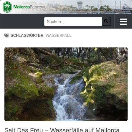
Zum Inhalt springen
SCHLAGWÖRTER:
WASSERFALL
Salt Des Freu – Wasserfälle auf Mallorca