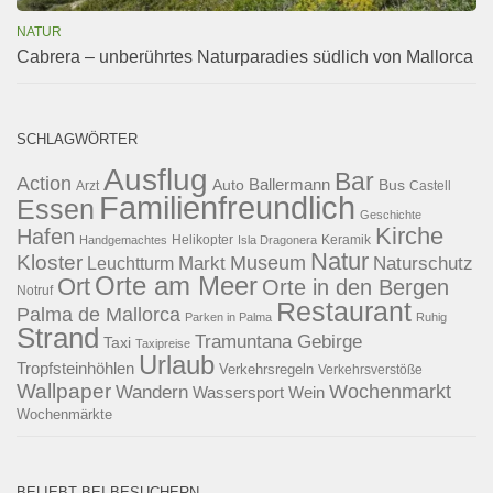
NATUR
Cabrera – unberührtes Naturparadies südlich von Mallorca
SCHLAGWÖRTER
Ausflug
Bar
Action
Ballermann
Auto
Bus
Arzt
Castell
Familienfreundlich
Essen
Geschichte
Kirche
Hafen
Helikopter
Keramik
Handgemachtes
Isla Dragonera
Natur
Kloster
Museum
Naturschutz
Markt
Leuchtturm
Orte am Meer
Ort
Orte in den Bergen
Notruf
Restaurant
Palma de Mallorca
Parken in Palma
Ruhig
Strand
Tramuntana Gebirge
Taxi
Taxipreise
Urlaub
Tropfsteinhöhlen
Verkehrsregeln
Verkehrsverstöße
Wallpaper
Wochenmarkt
Wandern
Wassersport
Wein
Wochenmärkte
BELIEBT BEI BESUCHERN