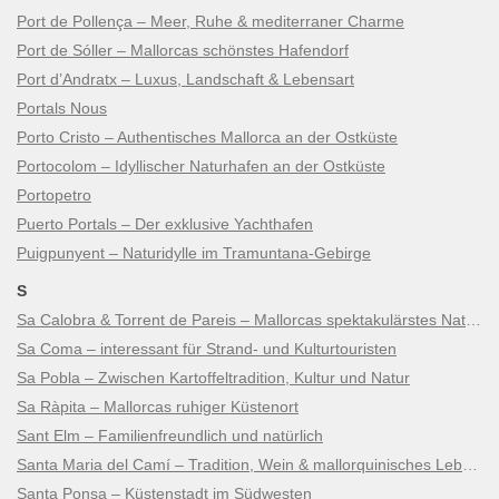
Port de Pollença – Meer, Ruhe & mediterraner Charme
Port de Sóller – Mallorcas schönstes Hafendorf
Port d’Andratx – Luxus, Landschaft & Lebensart
Portals Nous
Porto Cristo – Authentisches Mallorca an der Ostküste
Portocolom – Idyllischer Naturhafen an der Ostküste
Portopetro
Puerto Portals – Der exklusive Yachthafen
Puigpunyent – Naturidylle im Tramuntana-Gebirge
S
Sa Calobra & Torrent de Pareis – Mallorcas spektakulärstes Naturwunder
Sa Coma – interessant für Strand- und Kulturtouristen
Sa Pobla – Zwischen Kartoffeltradition, Kultur und Natur
Sa Ràpita – Mallorcas ruhiger Küstenort
Sant Elm – Familienfreundlich und natürlich
Santa Maria del Camí – Tradition, Wein & mallorquinisches Lebensgefühl
Santa Ponsa – Küstenstadt im Südwesten