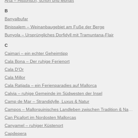
Artà – Historisch, schön und lebhaft
B
Banyalbufar
Binissalem – Weinanbaugebiet am Fuße der Berge
Bunyola – Ursprüngliches Dorfidyll mit Tramuntana-Flair
C
Caimari – ein echter Geheimtipp
Cala Bona – Der ruhige Ferienort
Cala D’Or
Cala Millor
Cala Ratjada – ein Ferienparadies auf Mallorca
Calvia – ruhige Gemeinde im Südwesten der Insel
Camp de Mar – Strandidylle, Luxus & Natur
Campos – Mallorquinisches Landleben zwischen Tradition & Natur
Can Picafort im Nordosten Mallorcas
Canyamel – ruhiger Küstenort
Capdepera