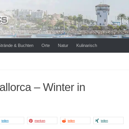
Strände & Buchten
Orte
Natur
Kulinarisch
llorca – Winter in
teilen
merken
teilen
teilen