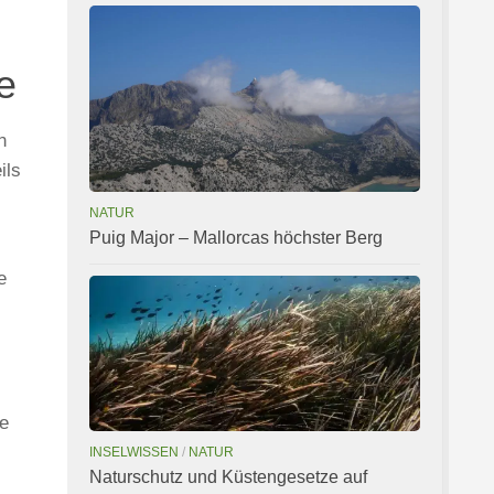
e
n
ils
NATUR
Puig Major – Mallorcas höchster Berg
e
he
INSELWISSEN
/
NATUR
Naturschutz und Küstengesetze auf