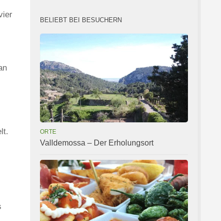
vier
BELIEBT BEI BESUCHERN
an
lt.
ORTE
Valldemossa – Der Erholungsort
s