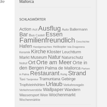
die
Mallorca
SCHLAGWÖRTER
Ausflug
Action
Ballermann
Auto
Arzt
Essen
Bar
Bus
Castell
Familienfreundlich
Geschichte
Hafen
Helikopter
Handgemachtes
Isla Dragonera
Kirche
Kloster
Leuchtturm
Keramik
Natur
Museum
Naturschutz
Markt
Orte am Meer
Ort
Orte in
Notruf
den Bergen
Palma de Mallorca
Parken
Strand
Restaurant
in Palma
Ruhig
Tramuntana Gebirge
Taxi
Taxipreise
Urlaub
Tropfsteinhöhlen
Verkehrsregeln
Wallpaper
Wandern
Verkehrsverstöße
Wochenmarkt
Wassersport
Wein
Wochenmärkte