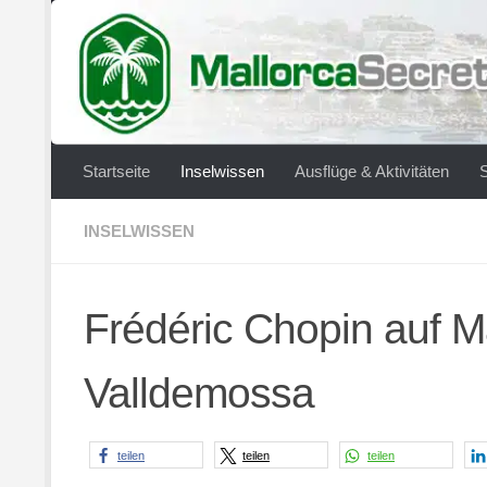
Zum Inhalt springen
Startseite
Inselwissen
Ausflüge & Aktivitäten
INSELWISSEN
Frédéric Chopin auf Ma
Valldemossa
teilen
teilen
teilen