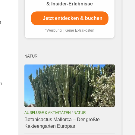
& Insider-Erlebnisse
→ Jetzt entdecken & buchen
t
*Werbung | Keine Extrakosten
NATUR
n
AUSFLÜGE & AKTIVITÄTEN
/
NATUR
Botanicactus Mallorca – Der größte
Kakteengarten Europas