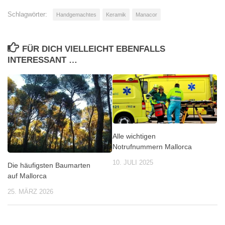
Schlagwörter:
Handgemachtes
Keramik
Manacor
FÜR DICH VIELLEICHT EBENFALLS
INTERESSANT …
Alle wichtigen
Notrufnummern Mallorca
10. JULI 2025
Die häufigsten Baumarten
auf Mallorca
25. MÄRZ 2026