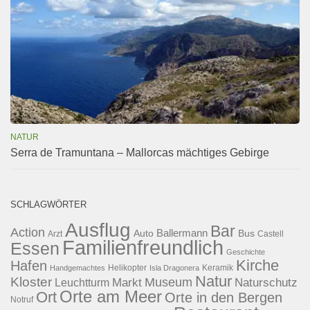
NATUR
Serra de Tramuntana – Mallorcas mächtiges Gebirge
SCHLAGWÖRTER
Ausflug
Bar
Action
Ballermann
Auto
Bus
Arzt
Castell
Familienfreundlich
Essen
Geschichte
Kirche
Hafen
Helikopter
Keramik
Handgemachtes
Isla Dragonera
Natur
Kloster
Museum
Naturschutz
Markt
Leuchtturm
Orte am Meer
Ort
Orte in den Bergen
Notruf