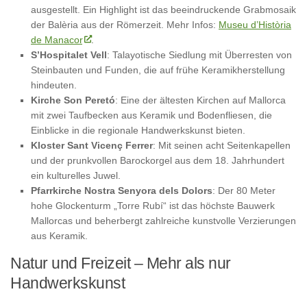
ausgestellt. Ein Highlight ist das beeindruckende Grabmosaik
der Balèria aus der Römerzeit. Mehr Infos:
Museu d’Història
de Manacor
.
S’Hospitalet Vell
: Talayotische Siedlung mit Überresten von
Steinbauten und Funden, die auf frühe Keramikherstellung
hindeuten.
Kirche Son Peretó
: Eine der ältesten Kirchen auf Mallorca
mit zwei Taufbecken aus Keramik und Bodenfliesen, die
Einblicke in die regionale Handwerkskunst bieten.
Kloster Sant Vicenç Ferrer
: Mit seinen acht Seitenkapellen
und der prunkvollen Barockorgel aus dem 18. Jahrhundert
ein kulturelles Juwel.
Pfarrkirche Nostra Senyora dels Dolors
: Der 80 Meter
hohe Glockenturm „Torre Rubí“ ist das höchste Bauwerk
Mallorcas und beherbergt zahlreiche kunstvolle Verzierungen
aus Keramik.
Natur und Freizeit – Mehr als nur
Handwerkskunst