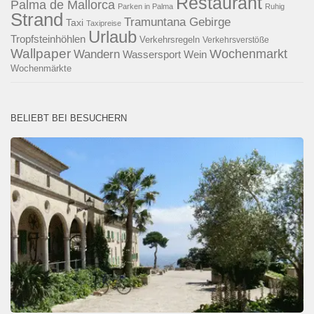
Restaurant
Palma de Mallorca
Parken in Palma
Ruhig
Strand
Tramuntana Gebirge
Taxi
Taxipreise
Urlaub
Tropfsteinhöhlen
Verkehrsregeln
Verkehrsverstöße
Wallpaper
Wochenmarkt
Wandern
Wassersport
Wein
Wochenmärkte
BELIEBT BEI BESUCHERN