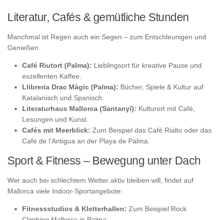
Literatur, Cafés & gemütliche Stunden
Manchmal ist Regen auch ein Segen – zum Entschleunigen und
Genießen.
Café Riutort (Palma):
Lieblingsort für kreative Pause und
exzellenten Kaffee.
Llibreria Drac Màgic (Palma):
Bücher, Spiele & Kultur auf
Katalanisch und Spanisch.
Literaturhaus Mallorca (Santanyí):
Kulturort mit Café,
Lesungen und Kunst.
Cafés mit Meerblick:
Zum Beispiel das Café Rialto oder das
Café de l’Antigua an der Playa de Palma.
Sport & Fitness – Bewegung unter Dach
Wer auch bei schlechtem Wetter aktiv bleiben will, findet auf
Mallorca viele Indoor-Sportangebote:
Fitnessstudios & Kletterhallen:
Zum Beispiel Rock
Climbing Mallorca in Palma.