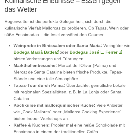
Kulinarische Erlebnisse – Essen gegen
das Wetter
Regenwetter ist die perfekte Gelegenheit, sich durch die
kulinarische Vielfalt Mallorcas zu probieren. Ob Tapas, Wein oder
süße Ensaimadas – die Insel verwöhnt den Gaumen.
Weinprobe in Binissalem oder Santa Maria:
Weingüter wie
Bodega Macià Batle
oder
Bodegas José L. Ferrer
bieten Verkostungen und Führungen.
Markthallenbesuche:
Mercat de l’Olivar (Palma) und
Mercat de Santa Catalina bieten frische Produkte, Tapas-
Stände und eine tolle Atmosphäre.
Tapas-Tour durch Palma:
Überdachte, gemütliche Lokale
mit regionalen Spezialitäten, z. B. in La Lonja oder Santa
Catalina.
Kochkurse mit mallorquinischer Küche:
Viele Anbieter,
wie „Cook Mallorca“ oder „Mallorca Cooking Experience“,
bieten Indoor-Workshops an.
Kaffee & Kuchen:
Probier mal eine heiße Schokolade mit
Ensaimada in einem der traditionellen Cafés.