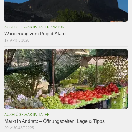
AUSFLÜGE & AKTIVITÄTEN
/
NATUR
Wanderung zum Puig d’Alaró
17. APRIL 2020
AUSFLÜGE & AKTIVITÄTEN
Markt in Andratx – Öffnungszeiten, Lage & Tipps
20. AUGUST 2025