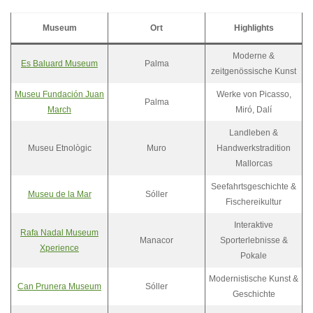
Museum
Ort
Highlights
Moderne &
Es Baluard Museum
Palma
zeitgenössische Kunst
Museu Fundación Juan
Werke von Picasso,
Palma
March
Miró, Dalí
Landleben &
Museu Etnològic
Muro
Handwerkstradition
Mallorcas
Seefahrtsgeschichte &
Museu de la Mar
Sóller
Fischereikultur
Interaktive
Rafa Nadal Museum
Manacor
Sporterlebnisse &
Xperience
Pokale
Modernistische Kunst &
Can Prunera Museum
Sóller
Geschichte