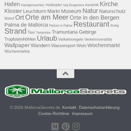
Kirche
Hafen
Helikopter
Keramik
Handgemachtes
Isla Dragonera
Natur
Kloster
Museum
Naturschutz
Markt
Leuchtturm
Orte am Meer
Ort
Orte in den Bergen
Notruf
Restaurant
Palma de Mallorca
Parken in Palma
Ruhig
Strand
Tramuntana Gebirge
Taxi
Taxipreise
Urlaub
Tropfsteinhöhlen
Verkehrsregeln
Verkehrsverstöße
Wallpaper
Wochenmarkt
Wandern
Wassersport
Wein
Wochenmärkte
© 2026 MallorcaSecrets.de
Kontakt
Datenschutzerklärung
Cookie-Richtlinie
Impressum