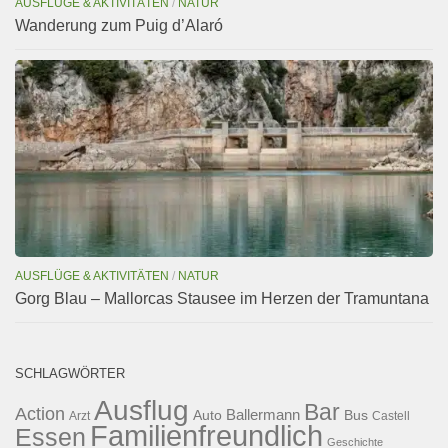
AUSFLÜGE & AKTIVITÄTEN
/
NATUR
Wanderung zum Puig d’Alaró
AUSFLÜGE & AKTIVITÄTEN
/
NATUR
Gorg Blau – Mallorcas Stausee im Herzen der Tramuntana
SCHLAGWÖRTER
Ausflug
Bar
Action
Ballermann
Auto
Bus
Arzt
Castell
Familienfreundlich
Essen
Geschichte