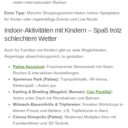
vielen internationalen Marken.
Extra Tipp:
Manche Shoppingzentren bieten Indoor-Spielplätze
für Kinder oder regelmäßige Events und Live-Musik.
Indoor-Aktivitäten mit Kindern – Spaß trotz
schlechtem Wetter
Auch für Familien mit Kindern gibt es viele Möglichkeiten,
Regentage abwechslungsreich zu gestalten.
Palma Aquarium
:
Faszinierende Meereswelt mit Haien,
Rochen & interaktiven Ausstellungen.
Xperience Park (Palma):
Trampolinhalle, VR-Arena,
Kletterspaß – Action pur.
Karting & Bowling (Magaluf, Marratxí,
Can Pastilla
):
Action unter Dach mit Rennbahnen und Bahnen.
Mitmach-Bauernhöfe & Töpfereien:
Kreative Workshops in
kleinen Fincas und Ateliers, z.B. Töpferkurse in Alaró.
Cinesa Kinopolis (Palma):
Modernes Multiplex-Kino mit
Familienfilmen und 3D-Technik.