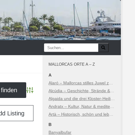
MALLORCAS ORTE A – Z
A
Alaró – Mallorcas stilles Juwel zwischen Geschichte und Natur
Alcúdia – Geschichte, Strände & Sehenswürdigkeiten
Advanced Search
Algaida und die drei Kloster-Heiligtümer
Andratx – Kultur, Natur & mediterraner Luxus
dd Listing
Artà – Historisch, schön und lebhaft
B
Banyalbufar