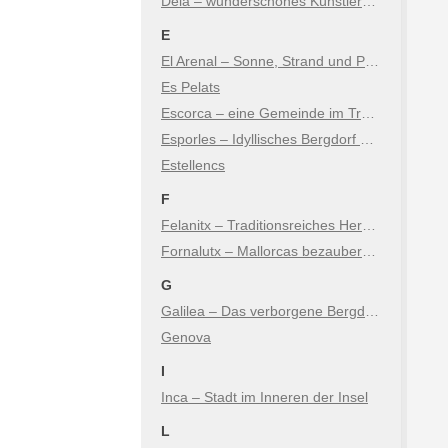
Deià – wunderschönes Künstlerdorf in den Bergen
E
El Arenal – Sonne, Strand und Party direkt bei Palma
Es Pelats
Escorca – eine Gemeinde im Tramuntana Gebirge von Mallorca
Esporles – Idyllisches Bergdorf & Naturerlebnis im Tramuntana
Estellencs
F
Felanitx – Traditionsreiches Herz im Osten der Insel
Fornalutx – Mallorcas bezaubernde Bergidylle
G
Galilea – Das verborgene Bergdorf im Südwesten
Genova
I
Inca – Stadt im Inneren der Insel
L