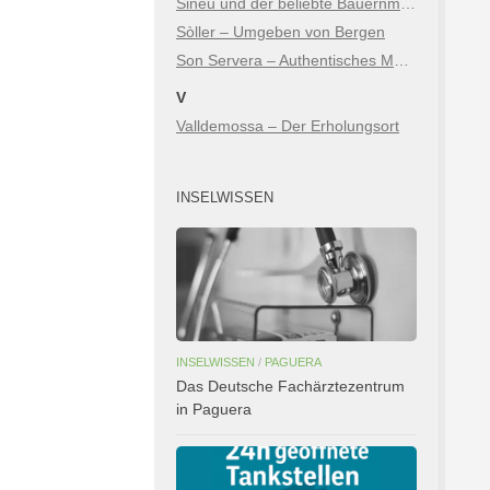
Sineu und der beliebte Bauernmarkt
Sòller – Umgeben von Bergen
Son Servera – Authentisches Mallorca zwischen Bergen & Meer
V
Valldemossa – Der Erholungsort
INSELWISSEN
INSELWISSEN
/
PAGUERA
Das Deutsche Fachärztezentrum
in Paguera