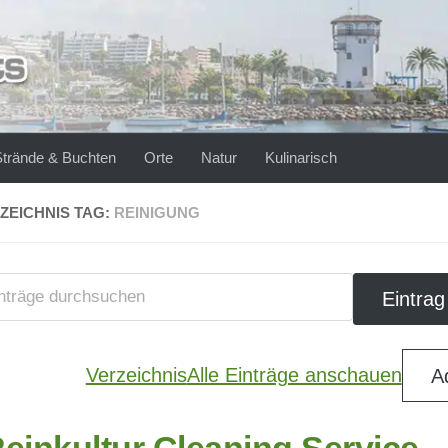
Strände & Buchten
Orte
Natur
Kulinarisch
ZEICHNIS TAG:
REINIGUNG
Verzeichnis
Alle Einträge anschauen
A