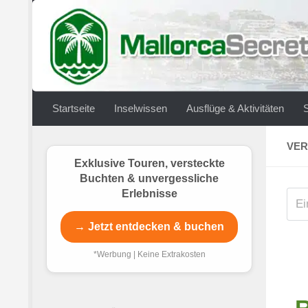
Zum Inhalt springen
Startseite
Inselwissen
Ausflüge & Aktivitäten
VER
Exklusive Touren, versteckte
Buchten & unvergessliche
Erlebnisse
→ Jetzt entdecken & buchen
*Werbung | Keine Extrakosten