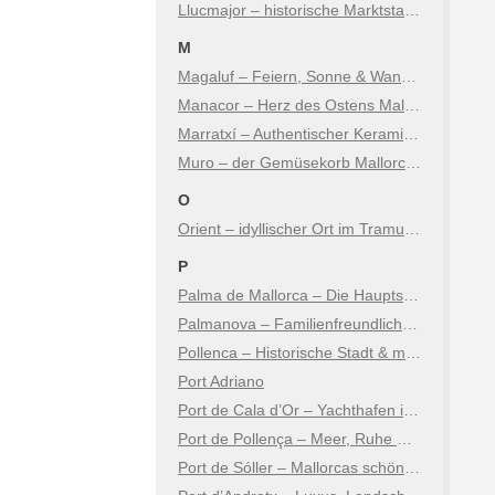
Llucmajor – historische Marktstadt mit Charme
M
Magaluf – Feiern, Sonne & Wandel
Manacor – Herz des Ostens Mallorcas
Marratxí – Authentischer Keramikort nur Minuten von Palma
Muro – der Gemüsekorb Mallorcas
O
Orient – idyllischer Ort im Tramuntana Gebirge
P
Palma de Mallorca – Die Hauptstadt der Insel
Palmanova – Familienfreundlicher Badeort
Pollenca – Historische Stadt & malerische Küste
Port Adriano
Port de Cala d’Or – Yachthafen im Südosten Mallorcas
Port de Pollença – Meer, Ruhe & mediterraner Charme
Port de Sóller – Mallorcas schönstes Hafendorf