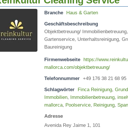
einkultur Cleaning Service
Branche
Haus & Garten
Geschäftsbeschreibung
Objektbetreuung/ Immobilienbetreuung,
Gartenservice, Unterhaltsreinigung, Gr
Baureinigung
Firmenwebseite
https://www.reinkultu
mallorca.com/objektbetreuung/
Telefonnummer
+49 176 38 21 68 95
Schlagwörter
Finca Reinigung
,
Grund
Immobilien
,
Immobilienbetreuung
,
insel
mallorca
,
Poolservice
,
Reinigung
,
Span
Adresse
Avenida Rey Jaime 1, 101