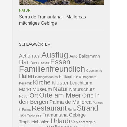
NATUR
Serra de Tramuntana – Mallorcas
mächtiges Gebirge
SCHLAGWÖRTER
Ausflug
Action
Ballermann
Auto
Arzt
Essen
Bar
Bus
Castell
Familienfreundlich
Geschichte
Hafen
Helikopter
Handgemachtes
Isla Dragonera
Kirche
Kloster
Leuchtturm
Keramik
Natur
Museum
Naturschutz
Markt
Orte am Meer
Ort
Orte in
Notruf
den Bergen
Palma de Mallorca
Parken
Strand
Restaurant
in Palma
Ruhig
Tramuntana Gebirge
Taxi
Taxipreise
Urlaub
Tropfsteinhöhlen
Verkehrsregeln