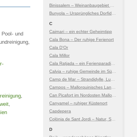
Binissalem – Weinanbaugebiet am Fuße der Berge
Bunyola – Ursprüngliches Dorfidyll mit Tramuntana-Flair
C
Caimari – ein echter Geheimtipp
 Pool- und
Cala Bona – Der ruhige Ferienort
undreinigung,
Cala D’Or
Cala Millor
r-
Cala Ratjada – ein Ferienparadies auf Mallorca
Calvia – ruhige Gemeinde im Südwesten der Insel
Camp de Mar – Strandidylle, Luxus & Natur
Campos – Mallorquinisches Landleben zwischen Tradition & Natur
Can Picafort im Nordosten Mallorcas
reinigung
,
Canyamel – ruhiger Küstenort
weit
,
Capdepera
ien
Colònia de Sant Jordi – Natur, Salz und Karibikfeeling
D