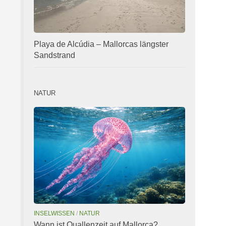
Playa de Alcúdia – Mallorcas längster
Sandstrand
NATUR
INSELWISSEN
/
NATUR
Wann ist Quallenzeit auf Mallorca?