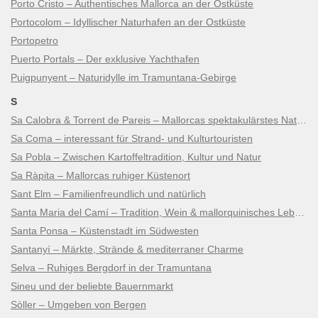
Porto Cristo – Authentisches Mallorca an der Ostküste
Portocolom – Idyllischer Naturhafen an der Ostküste
Portopetro
Puerto Portals – Der exklusive Yachthafen
Puigpunyent – Naturidylle im Tramuntana-Gebirge
S
Sa Calobra & Torrent de Pareis – Mallorcas spektakulärstes Naturwunder
Sa Coma – interessant für Strand- und Kulturtouristen
Sa Pobla – Zwischen Kartoffeltradition, Kultur und Natur
Sa Ràpita – Mallorcas ruhiger Küstenort
Sant Elm – Familienfreundlich und natürlich
Santa Maria del Camí – Tradition, Wein & mallorquinisches Lebensgefühl
Santa Ponsa – Küstenstadt im Südwesten
Santanyí – Märkte, Strände & mediterraner Charme
Selva – Ruhiges Bergdorf in der Tramuntana
Sineu und der beliebte Bauernmarkt
Sòller – Umgeben von Bergen