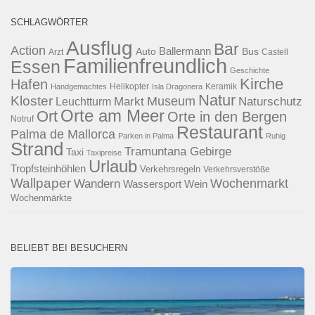
SCHLAGWÖRTER
Ausflug
Bar
Action
Ballermann
Auto
Bus
Arzt
Castell
Familienfreundlich
Essen
Geschichte
Kirche
Hafen
Helikopter
Keramik
Handgemachtes
Isla Dragonera
Natur
Kloster
Museum
Naturschutz
Markt
Leuchtturm
Orte am Meer
Ort
Orte in den Bergen
Notruf
Restaurant
Palma de Mallorca
Parken in Palma
Ruhig
Strand
Tramuntana Gebirge
Taxi
Taxipreise
Urlaub
Tropfsteinhöhlen
Verkehrsregeln
Verkehrsverstöße
Wallpaper
Wochenmarkt
Wandern
Wassersport
Wein
Wochenmärkte
BELIEBT BEI BESUCHERN