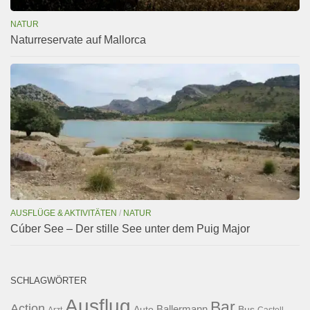
NATUR
Naturreservate auf Mallorca
AUSFLÜGE & AKTIVITÄTEN
/
NATUR
Cúber See – Der stille See unter dem Puig Major
SCHLAGWÖRTER
Ausflug
Bar
Action
Ballermann
Auto
Bus