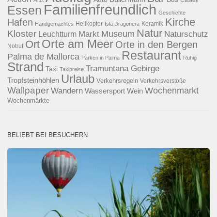
Arzt
Castell
Familienfreundlich
Essen
Geschichte
Kirche
Hafen
Helikopter
Keramik
Handgemachtes
Isla Dragonera
Natur
Kloster
Museum
Naturschutz
Markt
Leuchtturm
Orte am Meer
Ort
Orte in den Bergen
Notruf
Restaurant
Palma de Mallorca
Parken in Palma
Ruhig
Strand
Tramuntana Gebirge
Taxi
Taxipreise
Urlaub
Tropfsteinhöhlen
Verkehrsregeln
Verkehrsverstöße
Wallpaper
Wochenmarkt
Wandern
Wassersport
Wein
Wochenmärkte
BELIEBT BEI BESUCHERN