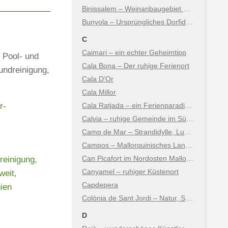
Binissalem – Weinanbaugebiet am Fuße der Berge
Bunyola – Ursprüngliches Dorfidyll mit Tramuntana-Flair
C
Caimari – ein echter Geheimtipp
 Pool- und
Cala Bona – Der ruhige Ferienort
undreinigung,
Cala D’Or
Cala Millor
r-
Cala Ratjada – ein Ferienparadies auf Mallorca
Calvia – ruhige Gemeinde im Südwesten der Insel
Camp de Mar – Strandidylle, Luxus & Natur
Campos – Mallorquinisches Landleben zwischen Tradition & Natur
Can Picafort im Nordosten Mallorcas
reinigung
,
Canyamel – ruhiger Küstenort
weit
,
Capdepera
ien
Colònia de Sant Jordi – Natur, Salz und Karibikfeeling
D