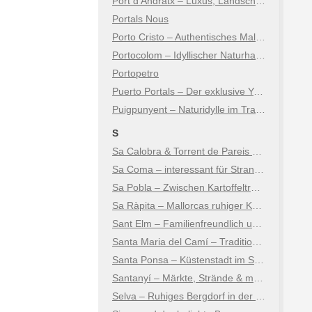
Port d’Andratx – Luxus, Landschaft & Lebensart
Portals Nous
Porto Cristo – Authentisches Mallorca an der Ostküste
Portocolom – Idyllischer Naturhafen an der Ostküste
Portopetro
Puerto Portals – Der exklusive Yachthafen
Puigpunyent – Naturidylle im Tramuntana-Gebirge
S
Sa Calobra & Torrent de Pareis – Mallorcas spektakulärstes Naturwunder
Sa Coma – interessant für Strand- und Kulturtouristen
Sa Pobla – Zwischen Kartoffeltradition, Kultur und Natur
Sa Ràpita – Mallorcas ruhiger Küstenort
Sant Elm – Familienfreundlich und natürlich
Santa Maria del Camí – Tradition, Wein & mallorquinisches Lebensgefühl
Santa Ponsa – Küstenstadt im Südwesten
Santanyí – Märkte, Strände & mediterraner Charme
Selva – Ruhiges Bergdorf in der Tramuntana