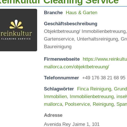
einkultur Cleaning Service
Branche
Haus & Garten
Geschäftsbeschreibung
Objektbetreuung/ Immobilienbetreuung,
Gartenservice, Unterhaltsreinigung, Gr
Baureinigung
Firmenwebseite
https://www.reinkultu
mallorca.com/objektbetreuung/
Telefonnummer
+49 176 38 21 68 95
Schlagwörter
Finca Reinigung
,
Grund
Immobilien
,
Immobilienbetreuung
,
insel
mallorca
,
Poolservice
,
Reinigung
,
Span
Adresse
Avenida Rey Jaime 1, 101