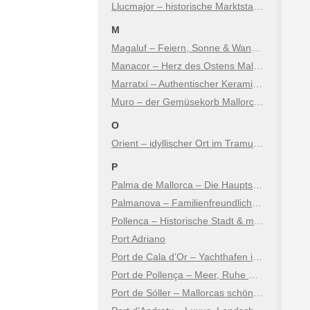
Llucmajor – historische Marktstadt mit Charme
M
Magaluf – Feiern, Sonne & Wandel
Manacor – Herz des Ostens Mallorcas
Marratxí – Authentischer Keramikort nur Minuten von Palma
Muro – der Gemüsekorb Mallorcas
O
Orient – idyllischer Ort im Tramuntana Gebirge
P
Palma de Mallorca – Die Hauptstadt der Insel
Palmanova – Familienfreundlicher Badeort
Pollenca – Historische Stadt & malerische Küste
Port Adriano
Port de Cala d’Or – Yachthafen im Südosten Mallorcas
Port de Pollença – Meer, Ruhe & mediterraner Charme
Port de Sóller – Mallorcas schönstes Hafendorf