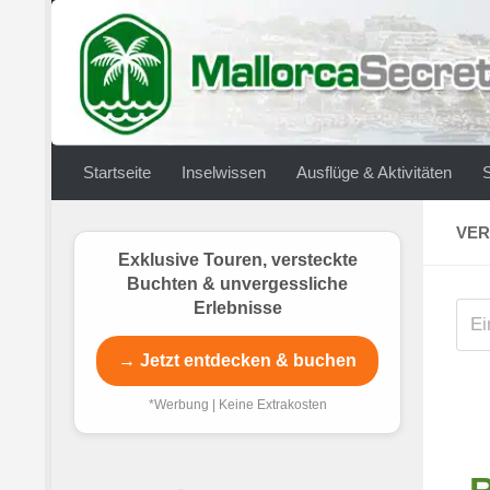
Zum Inhalt springen
Startseite
Inselwissen
Ausflüge & Aktivitäten
VER
Exklusive Touren, versteckte
Buchten & unvergessliche
Erlebnisse
→ Jetzt entdecken & buchen
*Werbung | Keine Extrakosten