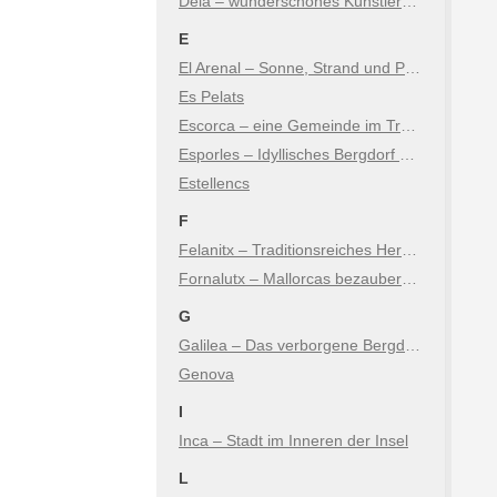
Deià – wunderschönes Künstlerdorf in den Bergen
E
El Arenal – Sonne, Strand und Party direkt bei Palma
Es Pelats
Escorca – eine Gemeinde im Tramuntana Gebirge von Mallorca
Esporles – Idyllisches Bergdorf & Naturerlebnis im Tramuntana
Estellencs
F
Felanitx – Traditionsreiches Herz im Osten der Insel
Fornalutx – Mallorcas bezaubernde Bergidylle
G
Galilea – Das verborgene Bergdorf im Südwesten
Genova
I
Inca – Stadt im Inneren der Insel
L