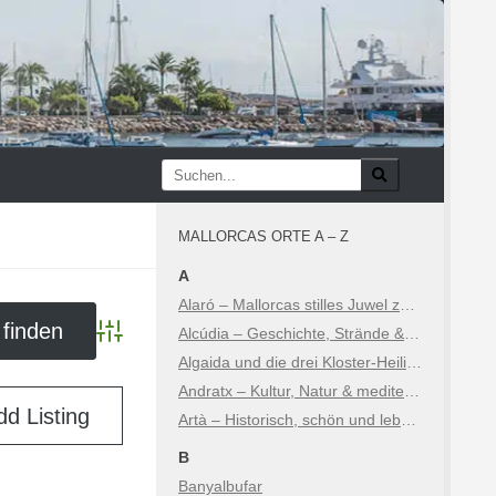
MALLORCAS ORTE A – Z
A
Alaró – Mallorcas stilles Juwel zwischen Geschichte und Natur
Alcúdia – Geschichte, Strände & Sehenswürdigkeiten
Advanced Search
Algaida und die drei Kloster-Heiligtümer
Andratx – Kultur, Natur & mediterraner Luxus
dd Listing
Artà – Historisch, schön und lebhaft
B
Banyalbufar