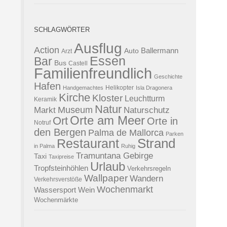
SCHLAGWÖRTER
Ausflug
Action
Ballermann
Auto
Arzt
Essen
Bar
Bus
Castell
Familienfreundlich
Geschichte
Hafen
Helikopter
Handgemachtes
Isla Dragonera
Kirche
Kloster
Leuchtturm
Keramik
Natur
Museum
Naturschutz
Markt
Orte am Meer
Ort
Orte in
Notruf
den Bergen
Palma de Mallorca
Parken
Strand
Restaurant
in Palma
Ruhig
Tramuntana Gebirge
Taxi
Taxipreise
Urlaub
Tropfsteinhöhlen
Verkehrsregeln
Wallpaper
Wandern
Verkehrsverstöße
Wochenmarkt
Wassersport
Wein
Wochenmärkte