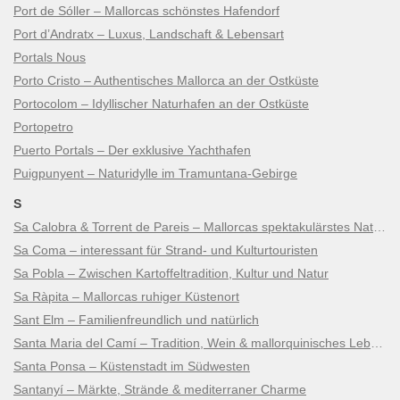
Port de Sóller – Mallorcas schönstes Hafendorf
Port d’Andratx – Luxus, Landschaft & Lebensart
Portals Nous
Porto Cristo – Authentisches Mallorca an der Ostküste
Portocolom – Idyllischer Naturhafen an der Ostküste
Portopetro
Puerto Portals – Der exklusive Yachthafen
Puigpunyent – Naturidylle im Tramuntana-Gebirge
S
Sa Calobra & Torrent de Pareis – Mallorcas spektakulärstes Naturwunder
Sa Coma – interessant für Strand- und Kulturtouristen
Sa Pobla – Zwischen Kartoffeltradition, Kultur und Natur
Sa Ràpita – Mallorcas ruhiger Küstenort
Sant Elm – Familienfreundlich und natürlich
Santa Maria del Camí – Tradition, Wein & mallorquinisches Lebensgefühl
Santa Ponsa – Küstenstadt im Südwesten
Santanyí – Märkte, Strände & mediterraner Charme