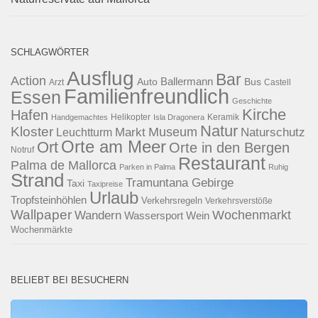
SCHLAGWÖRTER
Ausflug
Bar
Action
Ballermann
Auto
Bus
Arzt
Castell
Familienfreundlich
Essen
Geschichte
Kirche
Hafen
Helikopter
Keramik
Handgemachtes
Isla Dragonera
Natur
Kloster
Museum
Naturschutz
Markt
Leuchtturm
Orte am Meer
Ort
Orte in den Bergen
Notruf
Restaurant
Palma de Mallorca
Parken in Palma
Ruhig
Strand
Tramuntana Gebirge
Taxi
Taxipreise
Urlaub
Tropfsteinhöhlen
Verkehrsregeln
Verkehrsverstöße
Wallpaper
Wochenmarkt
Wandern
Wassersport
Wein
Wochenmärkte
BELIEBT BEI BESUCHERN