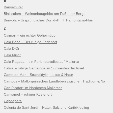
B
Banyalbufar
Binissalem – Weinanbaugebiet am Fuße der Berge
Bunyola – Ursprüngliches Dorfidyll mit Tramuntana-Flair
C
Caimari – ein echter Geheimtipp
Cala Bona – Der ruhige Ferienort
Cala D’Or
Cala Millor
Cala Ratjada – ein Ferienparadies auf Mallorca
Calvia – ruhige Gemeinde im Südwesten der Insel
Camp de Mar – Strandidylle, Luxus & Natur
Campos – Mallorquinisches Landleben zwischen Tradition & Natur
Can Picafort im Nordosten Mallorcas
Canyamel – ruhiger Küstenort
Capdepera
Colònia de Sant Jordi – Natur, Salz und Karibikfeeling