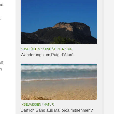
nd
s
AUSFLÜGE & AKTIVITÄTEN
/
NATUR
Wanderung zum Puig d’Alaró
An
m
INSELWISSEN
/
NATUR
Darf ich Sand aus Mallorca mitnehmen?