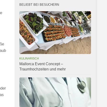
BELIEBT BEI BESUCHERN
ie
oße
laub
KULINARISCH
Mallorca Event Concept –
Traumhochzeiten und mehr
oder
das