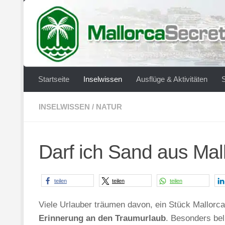
Zum Inhalt springen
Startseite
Inselwissen
Ausflüge & Aktivitäten
INSELWISSEN
/
NATUR
Darf ich Sand aus Ma
teilen
teilen
teilen
Viele Urlauber träumen davon, ein Stück Mallorc
Erinnerung an den Traumurlaub
. Besonders bel