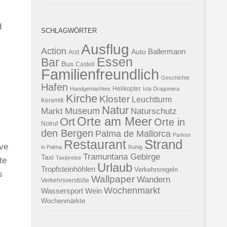
d
SCHLAGWÖRTER
Ausflug
Action
Ballermann
Auto
Arzt
Essen
Bar
Bus
Castell
Familienfreundlich
Geschichte
Hafen
Helikopter
Handgemachtes
Isla Dragonera
Kirche
Kloster
Leuchtturm
Keramik
Natur
Museum
Naturschutz
Markt
Orte am Meer
Ort
Orte in
Notruf
den Bergen
Palma de Mallorca
Parken
Strand
Restaurant
ive
in Palma
Ruhig
Tramuntana Gebirge
Taxi
Taxipreise
te
Urlaub
Tropfsteinhöhlen
Verkehrsregeln
s
Wallpaper
Wandern
Verkehrsverstöße
Wochenmarkt
Wassersport
Wein
Wochenmärkte