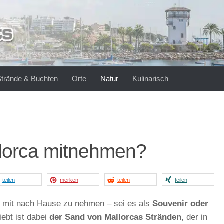
Strände & Buchten
Orte
Natur
Kulinarisch
llorca mitnehmen?
teilen
merken
teilen
teilen
a mit nach Hause zu nehmen – sei es als
Souvenir oder
iebt ist dabei
der Sand von Mallorcas Stränden
, der in