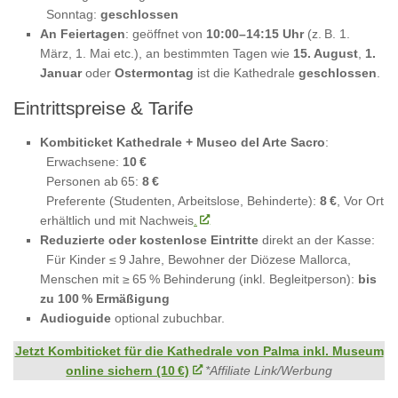
Sonntag:
geschlossen
An Feiertagen
: geöff­net von
10:00–14:15 Uhr
(z. B. 1.
März, 1. Mai etc.), an bestimmten Tagen wie
15. August
,
1.
Januar
oder
Ostermontag
ist die Kathedrale
geschlossen
.
Eintrittspreise & Tarife
Kombiticket Kathedrale + Museo del Arte Sacro
:
Erwachsene:
10 €
Personen ab 65:
8 €
Preferente (Studenten, Arbeitslose, Behinderte):
8 €
, Vor Ort
erhältlich und mit Nachweis
.
Reduzierte oder kostenlose Eintritte
direkt an der Kasse:
Für Kinder ≤ 9 Jahre, Bewohner der Diözese Mallorca,
Menschen mit ≥ 65 % Behinderung (inkl. Begleitperson):
bis
zu 100 % Ermäßigung
Audioguide
optional zubuchbar.
Jetzt Kombiticket für die Kathedrale von Palma inkl. Museum
online sichern (10 €)
*Affiliate Link/Werbung