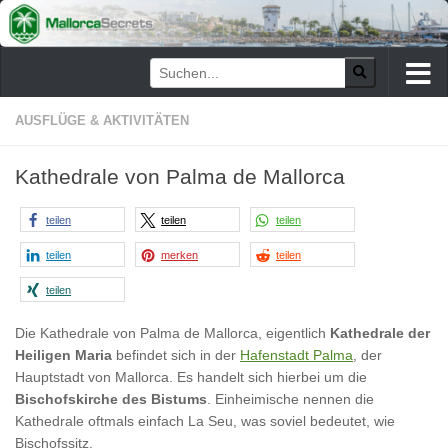
Zum Inhalt springen
AUSFLÜGE & AKTIVITÄTEN
Kathedrale von Palma de Mallorca
teilen
teilen
teilen
teilen
merken
teilen
teilen
Die Kathedrale von Palma de Mallorca, eigentlich
Kathedrale der
Heiligen Maria
befindet sich in der
Hafenstadt Palma
, der
Hauptstadt von Mallorca. Es handelt sich hierbei um die
Bischofskirche des Bistums
. Einheimische nennen die
Kathedrale oftmals einfach La Seu, was soviel bedeutet, wie
Bischofssitz.