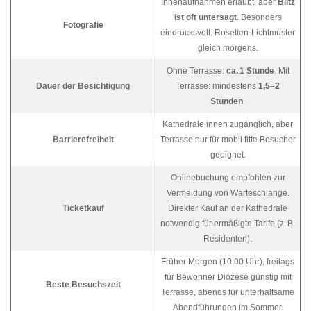
Innenaufnahmen erlaubt, aber
Blitz
ist oft untersagt
. Besonders
Fotografie
eindrucksvoll: Rosetten-Lichtmuster
gleich morgens.
Ohne Terrasse:
ca. 1 Stunde
. Mit
Dauer der Besichtigung
Terrasse: mindestens
1,5–2
Stunden
.
Kathedrale innen zugänglich, aber
Barrierefreiheit
Terrasse nur für mobil fitte Besucher
geeignet.
Onlinebuchung empfohlen zur
Vermeidung von Warteschlange.
Ticketkauf
Direkter Kauf an der Kathedrale
notwendig für ermäßigte Tarife (z. B.
Residenten).
Früher Morgen (10:00 Uhr), freitags
für Bewohner Diözese günstig mit
Beste Besuchszeit
Terrasse, abends für unterhaltsame
Abendführungen im Sommer.