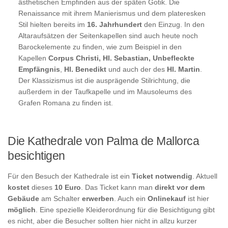
ästhetischen Empfinden aus der späten Gotik. Die
Renaissance mit ihrem Manierismus und dem plateresken
Stil hielten bereits im
16. Jahrhundert
den Einzug. In den
Altaraufsätzen der Seitenkapellen sind auch heute noch
Barockelemente zu finden, wie zum Beispiel in den
Kapellen
Corpus Christi, Hl. Sebastian, Unbefleckte
Empfängnis
,
Hl. Benedikt
und auch der des
Hl. Martin
.
Der Klassizismus ist die ausprägende Stilrichtung, die
außerdem in der Taufkapelle und im Mausoleums des
Grafen Romana zu finden ist.
Die Kathedrale von Palma de Mallorca
besichtigen
Für den Besuch der Kathedrale ist ein
Ticket notwendig
. Aktuell
kostet
dieses
10 Euro
. Das Ticket kann man
direkt vor dem
Gebäude
am Schalter
erwerben
. Auch ein
Onlinekauf
ist hier
möglich
. Eine spezielle Kleiderordnung für die Besichtigung gibt
es nicht, aber die Besucher sollten hier nicht in allzu kurzer