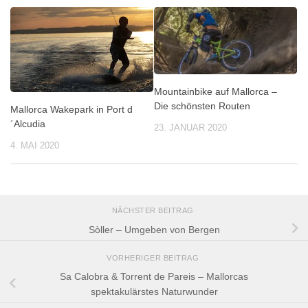
Mountainbike auf Mallorca –
Die schönsten Routen
Mallorca Wakepark in Port d
´Alcudia
23. JANUAR 2020
4. MAI 2020
NÄCHSTER BEITRAG
Sòller – Umgeben von Bergen
VORHERIGER BEITRAG
Sa Calobra & Torrent de Pareis – Mallorcas
spektakulärstes Naturwunder