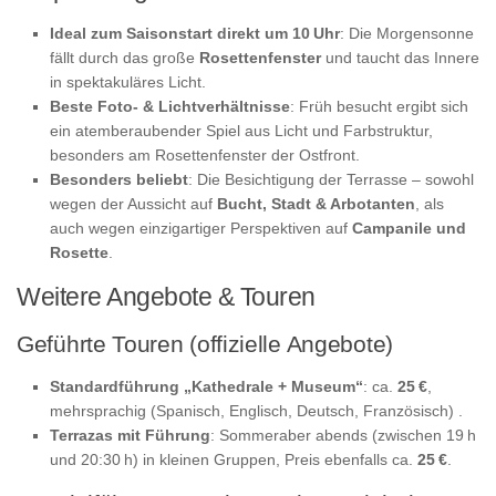
Ideal zum Saisonstart direkt um 10 Uhr
: Die Morgensonne
fällt durch das große
Rosettenfenster
und taucht das Innere
in spektakuläres Licht.
Beste Foto- & Lichtverhältnisse
: Früh besucht ergibt sich
ein atemberaubender Spiel aus Licht und Farbstruktur,
besonders am Rosettenfenster der Ostfront.
Besonders beliebt
: Die Besichtigung der Terrasse – sowohl
wegen der Aussicht auf
Bucht, Stadt & Arbotanten
, als
auch wegen einzigartiger Perspektiven auf
Campanile und
Rosette
.
Weitere Angebote & Touren
Geführte Touren (offizielle Angebote)
Standardführung „Kathedrale + Museum“
: ca.
25 €
,
mehrsprachig (Spanisch, Englisch, Deutsch, Französisch) .
Terrazas mit Führung
: Sommeraber abends (zwischen 19 h
und 20:30 h) in kleinen Gruppen, Preis ebenfalls ca.
25 €
.