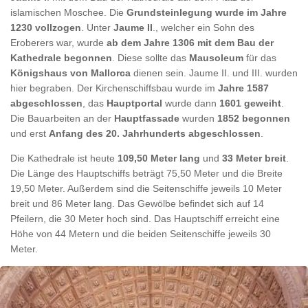
islamischen Moschee. Die
Grundsteinlegung wurde im Jahre
1230 vollzogen
. Unter
Jaume II
., welcher ein Sohn des
Eroberers war, wurde
ab dem Jahre 1306
mit dem Bau der
Kathedrale begonnen
. Diese sollte das
Mausoleum
für das
Königshaus von Mallorca
dienen sein. Jaume II. und III. wurden
hier begraben. Der Kirchenschiffsbau wurde im
Jahre 1587
abgeschlossen
, das
Hauptportal
wurde dann
1601 geweiht
.
Die Bauarbeiten an der
Hauptfassade
wurden
1852 begonnen
und erst
Anfang des 20. Jahrhunderts abgeschlossen
.
Die Kathedrale ist heute
109,50 Meter lang
und
33 Meter breit
.
Die Länge des Hauptschiffs beträgt 75,50 Meter und die Breite
19,50 Meter. Außerdem sind die Seitenschiffe jeweils 10 Meter
breit und 86 Meter lang. Das Gewölbe befindet sich auf 14
Pfeilern, die 30 Meter hoch sind. Das Hauptschiff erreicht eine
Höhe von 44 Metern und die beiden Seitenschiffe jeweils 30
Meter.