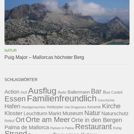
NATUR
Puig Major – Mallorcas höchster Berg
SCHLAGWÖRTER
Ausflug
Bar
Action
Ballermann
Auto
Bus
Arzt
Castell
Familienfreundlich
Essen
Geschichte
Kirche
Hafen
Helikopter
Keramik
Handgemachtes
Isla Dragonera
Natur
Kloster
Museum
Naturschutz
Markt
Leuchtturm
Orte am Meer
Ort
Orte in den Bergen
Notruf
Restaurant
Palma de Mallorca
Parken in Palma
Ruhig
Strand