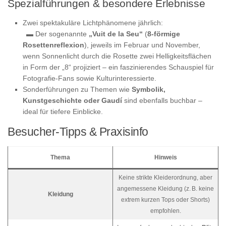
Spezialführungen & besondere Erlebnisse
Zwei spektakuläre Lichtphänomene jährlich:
▬ Der sogenannte
„Vuit de la Seu“
(
8‑förmige
Rosettenreflexion
), jeweils im Februar und November,
wenn Sonnenlicht durch die Rosette zwei Helligkeitsflächen
in Form der „8“ projiziert – ein faszinierendes Schauspiel für
Fotografie-Fans sowie Kulturinteressierte.
Sonderführungen zu Themen wie
Symbolik,
Kunstgeschichte oder Gaudí
sind ebenfalls buchbar –
ideal für tiefere Einblicke.
Besucher-Tipps & Praxisinfo
Thema
Hinweis
Keine strikte Kleiderordnung, aber
angemessene Kleidung (z. B. keine
Kleidung
extrem kurzen Tops oder Shorts)
empfohlen.