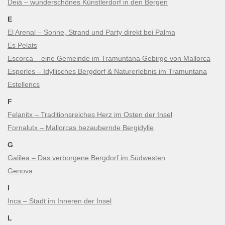
Deià – wunderschönes Künstlerdorf in den Bergen
E
El Arenal – Sonne, Strand und Party direkt bei Palma
Es Pelats
Escorca – eine Gemeinde im Tramuntana Gebirge von Mallorca
Esporles – Idyllisches Bergdorf & Naturerlebnis im Tramuntana
Estellencs
F
Felanitx – Traditionsreiches Herz im Osten der Insel
Fornalutx – Mallorcas bezaubernde Bergidylle
G
Galilea – Das verborgene Bergdorf im Südwesten
Genova
I
Inca – Stadt im Inneren der Insel
L