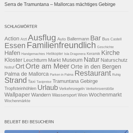
Serra de Tramuntana – Mallorcas mächtiges Gebirge
SCHLAGWÖRTER
Ausflug
Bar
Action
Ballermann
Auto
Bus
Arzt
Castell
Familienfreundlich
Essen
Geschichte
Kirche
Hafen
Helikopter
Keramik
Handgemachtes
Isla Dragonera
Natur
Kloster
Museum
Naturschutz
Markt
Leuchtturm
Orte am Meer
Ort
Orte in den Bergen
Notruf
Restaurant
Palma de Mallorca
Parken in Palma
Ruhig
Strand
Tramuntana Gebirge
Taxi
Taxipreise
Urlaub
Tropfsteinhöhlen
Verkehrsregeln
Verkehrsverstöße
Wallpaper
Wochenmarkt
Wandern
Wassersport
Wein
Wochenmärkte
BELIEBT BEI BESUCHERN