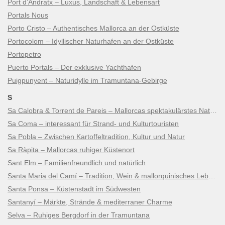
Port d’Andratx – Luxus, Landschaft & Lebensart
Portals Nous
Porto Cristo – Authentisches Mallorca an der Ostküste
Portocolom – Idyllischer Naturhafen an der Ostküste
Portopetro
Puerto Portals – Der exklusive Yachthafen
Puigpunyent – Naturidylle im Tramuntana-Gebirge
S
Sa Calobra & Torrent de Pareis – Mallorcas spektakulärstes Naturwunder
Sa Coma – interessant für Strand- und Kulturtouristen
Sa Pobla – Zwischen Kartoffeltradition, Kultur und Natur
Sa Ràpita – Mallorcas ruhiger Küstenort
Sant Elm – Familienfreundlich und natürlich
Santa Maria del Camí – Tradition, Wein & mallorquinisches Lebensgefühl
Santa Ponsa – Küstenstadt im Südwesten
Santanyí – Märkte, Strände & mediterraner Charme
Selva – Ruhiges Bergdorf in der Tramuntana