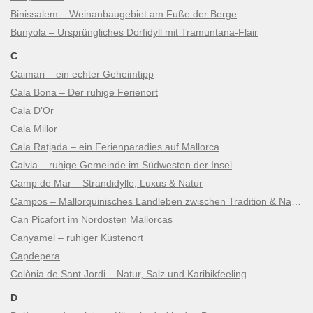
Binissalem – Weinanbaugebiet am Fuße der Berge
Bunyola – Ursprüngliches Dorfidyll mit Tramuntana-Flair
C
Caimari – ein echter Geheimtipp
Cala Bona – Der ruhige Ferienort
Cala D’Or
Cala Millor
Cala Ratjada – ein Ferienparadies auf Mallorca
Calvia – ruhige Gemeinde im Südwesten der Insel
Camp de Mar – Strandidylle, Luxus & Natur
Campos – Mallorquinisches Landleben zwischen Tradition & Natur
Can Picafort im Nordosten Mallorcas
Canyamel – ruhiger Küstenort
Capdepera
Colònia de Sant Jordi – Natur, Salz und Karibikfeeling
D