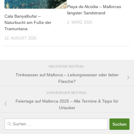
Playa de Alcúdia – Mallorcas
längster Sandstrand
Cala Banyalbufar –
Naturbucht am Fuße der
2. MÄRZ 2020
Tramuntana
12. AUGUST 2025
NÄCHSTER BEITRAG
Trinkwasser auf Mallorca – Leitungswasser oder lieber
Flasche?
VORHERIGER BEITRAG
Feiertage auf Mallorca 2025 – Alle Termine & Tipps für
Urlauber
Suchen
nach: