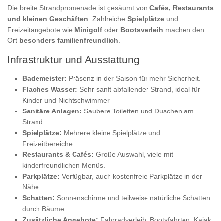
Die breite Strandpromenade ist gesäumt von
Cafés, Restaurants
und kleinen Geschäften
. Zahlreiche
Spielplätze
und
Freizeitangebote wie
Minigolf
oder
Bootsverleih
machen den
Ort
besonders familienfreundlich
.
Infrastruktur und Ausstattung
Bademeister:
Präsenz in der Saison für mehr Sicherheit.
Flaches Wasser:
Sehr sanft abfallender Strand, ideal für
Kinder und Nichtschwimmer.
Sanitäre Anlagen:
Saubere Toiletten und Duschen am
Strand.
Spielplätze:
Mehrere kleine Spielplätze und
Freizeitbereiche.
Restaurants & Cafés:
Große Auswahl, viele mit
kinderfreundlichen Menüs.
Parkplätze:
Verfügbar, auch kostenfreie Parkplätze in der
Nähe.
Schatten:
Sonnenschirme und teilweise natürliche Schatten
durch Bäume.
Zusätzliche Angebote:
Fahrradverleih, Bootsfahrten, Kajak.