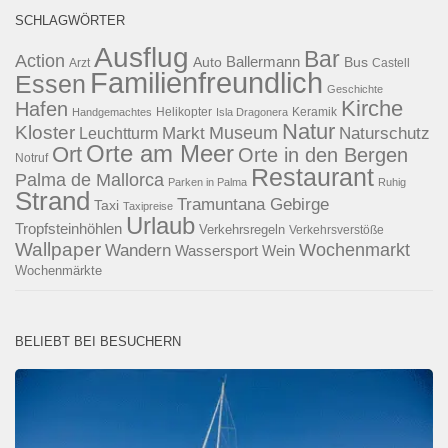
SCHLAGWÖRTER
Ausflug
Bar
Action
Ballermann
Auto
Bus
Arzt
Castell
Familienfreundlich
Essen
Geschichte
Kirche
Hafen
Helikopter
Keramik
Handgemachtes
Isla Dragonera
Natur
Kloster
Museum
Naturschutz
Markt
Leuchtturm
Orte am Meer
Ort
Orte in den Bergen
Notruf
Restaurant
Palma de Mallorca
Parken in Palma
Ruhig
Strand
Tramuntana Gebirge
Taxi
Taxipreise
Urlaub
Tropfsteinhöhlen
Verkehrsregeln
Verkehrsverstöße
Wallpaper
Wochenmarkt
Wandern
Wassersport
Wein
Wochenmärkte
BELIEBT BEI BESUCHERN