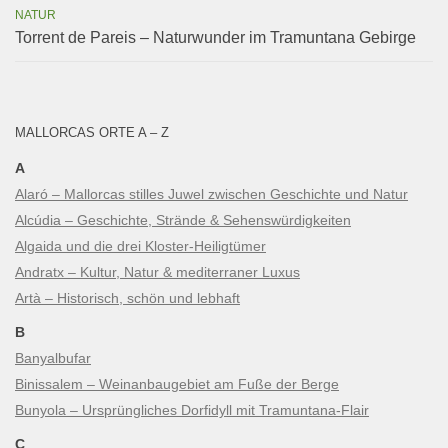
NATUR
Torrent de Pareis – Naturwunder im Tramuntana Gebirge
MALLORCAS ORTE A – Z
A
Alaró – Mallorcas stilles Juwel zwischen Geschichte und Natur
Alcúdia – Geschichte, Strände & Sehenswürdigkeiten
Algaida und die drei Kloster-Heiligtümer
Andratx – Kultur, Natur & mediterraner Luxus
Artà – Historisch, schön und lebhaft
B
Banyalbufar
Binissalem – Weinanbaugebiet am Fuße der Berge
Bunyola – Ursprüngliches Dorfidyll mit Tramuntana-Flair
C