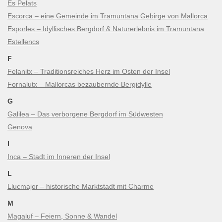
Es Pelats
Escorca – eine Gemeinde im Tramuntana Gebirge von Mallorca
Esporles – Idyllisches Bergdorf & Naturerlebnis im Tramuntana
Estellencs
F
Felanitx – Traditionsreiches Herz im Osten der Insel
Fornalutx – Mallorcas bezaubernde Bergidylle
G
Galilea – Das verborgene Bergdorf im Südwesten
Genova
I
Inca – Stadt im Inneren der Insel
L
Llucmajor – historische Marktstadt mit Charme
M
Magaluf – Feiern, Sonne & Wandel