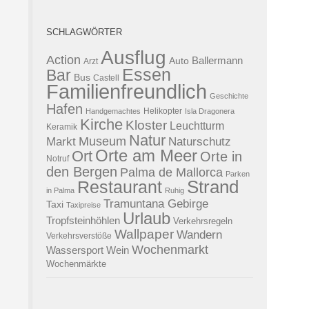
SCHLAGWÖRTER
Ausflug
Action
Ballermann
Auto
Arzt
Essen
Bar
Bus
Castell
Familienfreundlich
Geschichte
Hafen
Helikopter
Handgemachtes
Isla Dragonera
Kirche
Kloster
Leuchtturm
Keramik
Natur
Museum
Naturschutz
Markt
Orte am Meer
Ort
Orte in
Notruf
den Bergen
Palma de Mallorca
Parken
Strand
Restaurant
in Palma
Ruhig
Tramuntana Gebirge
Taxi
Taxipreise
Urlaub
Tropfsteinhöhlen
Verkehrsregeln
Wallpaper
Wandern
Verkehrsverstöße
Wochenmarkt
Wassersport
Wein
Wochenmärkte