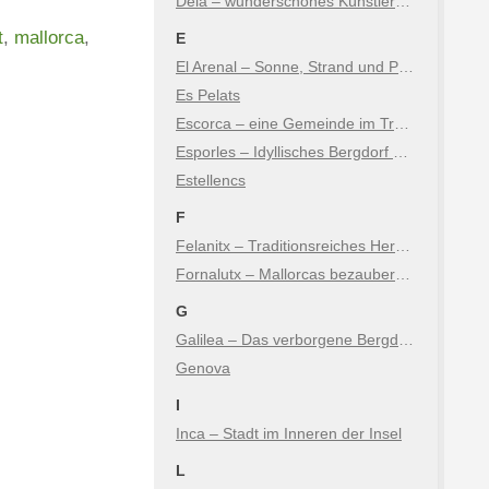
Deià – wunderschönes Künstlerdorf in den Bergen
t
,
mallorca
,
E
El Arenal – Sonne, Strand und Party direkt bei Palma
Es Pelats
Escorca – eine Gemeinde im Tramuntana Gebirge von Mallorca
Esporles – Idyllisches Bergdorf & Naturerlebnis im Tramuntana
Estellencs
F
Felanitx – Traditionsreiches Herz im Osten der Insel
Fornalutx – Mallorcas bezaubernde Bergidylle
G
Galilea – Das verborgene Bergdorf im Südwesten
Genova
I
Inca – Stadt im Inneren der Insel
L