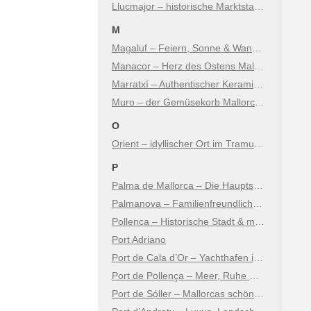
Llucmajor – historische Marktstadt mit Charme
M
Magaluf – Feiern, Sonne & Wandel
Manacor – Herz des Ostens Mallorcas
Marratxí – Authentischer Keramikort nur Minuten von Palma
Muro – der Gemüsekorb Mallorcas
O
Orient – idyllischer Ort im Tramuntana Gebirge
P
Palma de Mallorca – Die Hauptstadt der Insel
Palmanova – Familienfreundlicher Badeort
Pollenca – Historische Stadt & malerische Küste
Port Adriano
Port de Cala d’Or – Yachthafen im Südosten Mallorcas
Port de Pollença – Meer, Ruhe & mediterraner Charme
Port de Sóller – Mallorcas schönstes Hafendorf