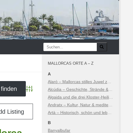
MALLORCAS ORTE A – Z
A
Alaró – Mallorcas stilles Juwel zwischen Geschichte und Natur
Alcúdia – Geschichte, Strände & Sehenswürdigkeiten
Advanced Search
Algaida und die drei Kloster-Heiligtümer
Andratx – Kultur, Natur & mediterraner Luxus
dd Listing
Artà – Historisch, schön und lebhaft
B
Banyalbufar