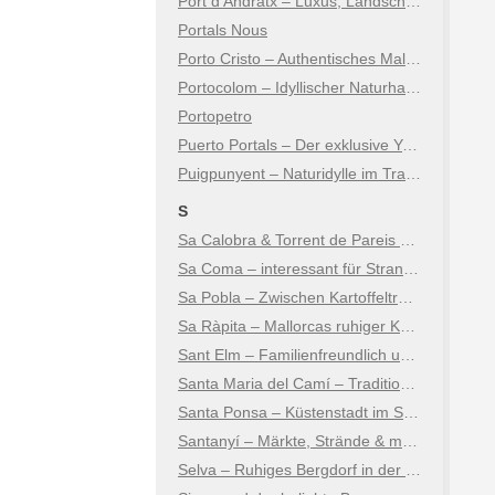
Port d’Andratx – Luxus, Landschaft & Lebensart
Portals Nous
Porto Cristo – Authentisches Mallorca an der Ostküste
Portocolom – Idyllischer Naturhafen an der Ostküste
Portopetro
Puerto Portals – Der exklusive Yachthafen
Puigpunyent – Naturidylle im Tramuntana-Gebirge
S
Sa Calobra & Torrent de Pareis – Mallorcas spektakulärstes Naturwunder
Sa Coma – interessant für Strand- und Kulturtouristen
Sa Pobla – Zwischen Kartoffeltradition, Kultur und Natur
Sa Ràpita – Mallorcas ruhiger Küstenort
Sant Elm – Familienfreundlich und natürlich
Santa Maria del Camí – Tradition, Wein & mallorquinisches Lebensgefühl
Santa Ponsa – Küstenstadt im Südwesten
Santanyí – Märkte, Strände & mediterraner Charme
Selva – Ruhiges Bergdorf in der Tramuntana