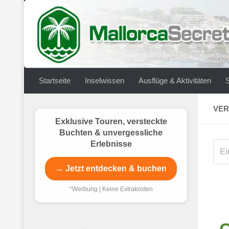
Zum Inhalt springen
Startseite
Inselwissen
Ausflüge & Aktivitäten
VER
Exklusive Touren, versteckte
Buchten & unvergessliche
Erlebnisse
→ Jetzt entdecken & buchen
*Werbung | Keine Extrakosten