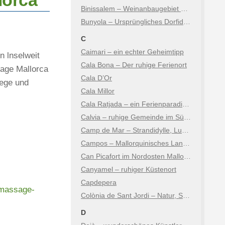
lorca
Binissalem – Weinanbaugebiet am Fuße der Berge
Bunyola – Ursprüngliches Dorfidyll mit Tramuntana-Flair
C
Caimari – ein echter Geheimtipp
 lnselweit
Cala Bona – Der ruhige Ferienort
age Mallorca
Cala D’Or
iege und
Cala Millor
Cala Ratjada – ein Ferienparadies auf Mallorca
Calvia – ruhige Gemeinde im Südwesten der Insel
Camp de Mar – Strandidylle, Luxus & Natur
Campos – Mallorquinisches Landleben zwischen Tradition & Natur
Can Picafort im Nordosten Mallorcas
Canyamel – ruhiger Küstenort
Capdepera
-massage-
Colònia de Sant Jordi – Natur, Salz und Karibikfeeling
D