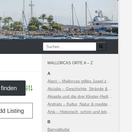
MALLORCAS ORTE A – Z
A
Alaró – Mallorcas stilles Juwel zwischen Geschichte und Natur
Alcúdia – Geschichte, Strände & Sehenswürdigkeiten
Advanced Search
Algaida und die drei Kloster-Heiligtümer
Andratx – Kultur, Natur & mediterraner Luxus
dd Listing
Artà – Historisch, schön und lebhaft
B
Banyalbufar