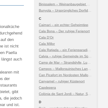
Binissalem – Weinanbaugebiet am Fuße der Berge
Bunyola – Ursprüngliches Dorfidyll mit Tramuntana-Flair
C
Caimari – ein echter Geheimtipp
gionalküche
Cala Bona – Der ruhige Ferienort
 durchgehend
Cala D’Or
 auf den
Cala Millor
e ist nicht
Cala Ratjada – ein Ferienparadies auf Mallorca
ben Paella
Calvia – ruhige Gemeinde im Südwesten der Insel
 längst auch
Camp de Mar – Strandidylle, Luxus & Natur
Campos – Mallorquinisches Landleben zwischen Tradition & Natur
alearen mit
Can Picafort im Nordosten Mallorcas
os der
Canyamel – ruhiger Küstenort
estaurants
Capdepera
ietet, gibt
Colònia de Sant Jordi – Natur, Salz und Karibikfeeling
a, die jedoch
D
ar und ist.