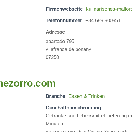
Firmenwebseite
kulinarisches-mallo
Telefonnummer
+34 689 900951
Adresse
apartado 795
vilafranca de bonany
07250
ezorro.com
Branche
Essen & Trinken
Geschäftsbeschreibung
Getränke und Lebensmittel Lieferung i
Minuten,
mezorro.com Dein Online Supermarkt a