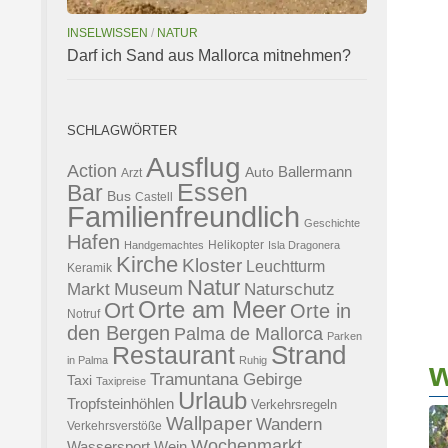
INSELWISSEN
/
NATUR
Darf ich Sand aus Mallorca mitnehmen?
SCHLAGWÖRTER
Ausflug
Action
Ballermann
Auto
Arzt
Essen
Bar
Bus
Castell
Familienfreundlich
Geschichte
Hafen
Helikopter
Handgemachtes
Isla Dragonera
Kirche
Kloster
Leuchtturm
Keramik
Natur
Museum
Naturschutz
Markt
Orte am Meer
Ort
Orte in
Notruf
den Bergen
Palma de Mallorca
Parken
Strand
Restaurant
in Palma
Ruhig
w
Tramuntana Gebirge
Taxi
Taxipreise
Urlaub
Tropfsteinhöhlen
Verkehrsregeln
Wallpaper
Wandern
Verkehrsverstöße
Wochenmarkt
Wassersport
Wein