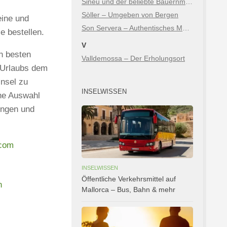
Sineu und der beliebte Bauernmarkt
Sòller – Umgeben von Bergen
eine und
Son Servera – Authentisches Mallorca zwischen Bergen & Meer
e bestellen.
V
n besten
Valldemossa – Der Erholungsort
 Urlaubs dem
nsel zu
INSELWISSEN
ine Auswahl
ungen und
.com
INSELWISSEN
Öffentliche Verkehrsmittel auf
n
Mallorca – Bus, Bahn & mehr