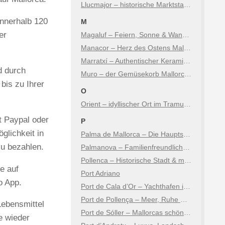
Llucmajor – historische Marktstadt mit Charme
innerhalb 120
M
er
Magaluf – Feiern, Sonne & Wandel
Manacor – Herz des Ostens Mallorcas
Marratxí – Authentischer Keramikort nur Minuten von Palma
d durch
Muro – der Gemüsekorb Mallorcas
bis zu Ihrer
O
Orient – idyllischer Ort im Tramuntana Gebirge
t Paypal oder
P
glichkeit in
Palma de Mallorca – Die Hauptstadt der Insel
zu bezahlen.
Palmanova – Familienfreundlicher Badeort
Pollenca – Historische Stadt & malerische Küste
e auf
Port Adriano
o App.
Port de Cala d’Or – Yachthafen im Südosten Mallorcas
Port de Pollença – Meer, Ruhe & mediterraner Charme
Lebensmittel
Port de Sóller – Mallorcas schönstes Hafendorf
e wieder