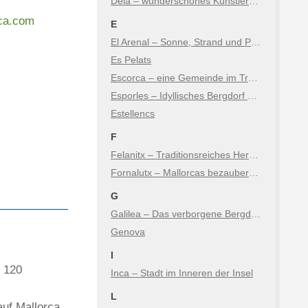
Deià – wunderschönes Künstlerdorf in den Bergen
rca.com
E
El Arenal – Sonne, Strand und Party direkt bei Palma
Es Pelats
Escorca – eine Gemeinde im Tramuntana Gebirge von Mallorca
Esporles – Idyllisches Bergdorf & Naturerlebnis im Tramuntana
Estellencs
F
Felanitx – Traditionsreiches Herz im Osten der Insel
Fornalutx – Mallorcas bezaubernde Bergidylle
G
Galilea – Das verborgene Bergdorf im Südwesten
Genova
I
n 120
Inca – Stadt im Inneren der Insel
L
uf Mallorca.