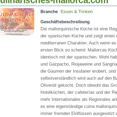
ulinarisches-mallorca.com
Branche
Essen & Trinken
Geschäftsbeschreibung
Die mallorquinische Küche ist eine Re
der spanischen Küche und zeigt einen
mediterranen Charakter. Auch wenn es
ersten Blick so scheint: Mallorcas Küch
identisch mit der spanischen. Wohl ha
und Gazpacho, Riojaweine und Sangria
die Gaumen der Insulaner erobert, und
selbstverständlich wird auch auf den B
Olivenöl gekocht. Doch obwohl das Gr
Hotelküchen, der cafeterías und der R
mehr Internationales als Regionales anb
es eine eigenständige cuina mallorquin
immer fremden Einflüssen ausgesetzt w