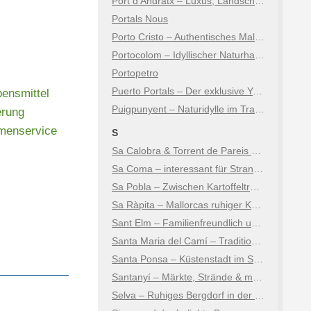
Port d’Andratx – Luxus, Landschaft & Lebensart
Portals Nous
Porto Cristo – Authentisches Mallorca an der Ostküste
Portocolom – Idyllischer Naturhafen an der Ostküste
Portopetro
Puerto Portals – Der exklusive Yachthafen
bensmittel
Puigpunyent – Naturidylle im Tramuntana-Gebirge
erung
rmenservice
S
Sa Calobra & Torrent de Pareis – Mallorcas spektakulärstes Naturwunder
Sa Coma – interessant für Strand- und Kulturtouristen
Sa Pobla – Zwischen Kartoffeltradition, Kultur und Natur
Sa Ràpita – Mallorcas ruhiger Küstenort
Sant Elm – Familienfreundlich und natürlich
Santa Maria del Camí – Tradition, Wein & mallorquinisches Lebensgefühl
Santa Ponsa – Küstenstadt im Südwesten
Santanyí – Märkte, Strände & mediterraner Charme
Selva – Ruhiges Bergdorf in der Tramuntana