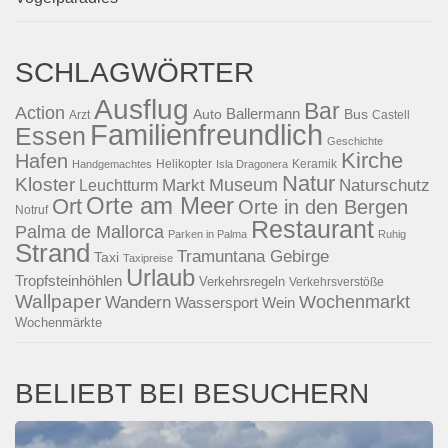
SCHLAGWÖRTER
Ausflug
Bar
Action
Ballermann
Auto
Bus
Arzt
Castell
Familienfreundlich
Essen
Geschichte
Kirche
Hafen
Helikopter
Keramik
Handgemachtes
Isla Dragonera
Natur
Kloster
Museum
Naturschutz
Markt
Leuchtturm
Orte am Meer
Ort
Orte in den Bergen
Notruf
Restaurant
Palma de Mallorca
Parken in Palma
Ruhig
Strand
Tramuntana Gebirge
Taxi
Taxipreise
Urlaub
Tropfsteinhöhlen
Verkehrsregeln
Verkehrsverstöße
Wallpaper
Wochenmarkt
Wandern
Wassersport
Wein
Wochenmärkte
BELIEBT BEI BESUCHERN