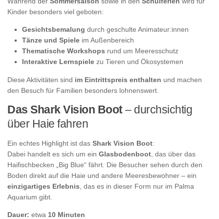
Während der
Sommersaison
sowie in den
Schulferien
wird für
Kinder besonders viel geboten:
Gesichtsbemalung
durch geschulte Animateur:innen
Tänze und Spiele
im Außenbereich
Thematische Workshops
rund um Meeresschutz
Interaktive Lernspiele
zu Tieren und Ökosystemen
Diese Aktivitäten sind
im Eintrittspreis enthalten
und machen
den Besuch für Familien besonders lohnenswert.
Das Shark Vision Boot
– durchsichtig
über Haie fahren
Ein echtes Highlight ist das
Shark Vision Boot
:
Dabei handelt es sich um ein
Glasbodenboot
, das über das
Haifischbecken „Big Blue“ fährt. Die Besucher sehen durch den
Boden direkt auf die Haie und andere Meeresbewohner – ein
einzigartiges Erlebnis
, das es in dieser Form nur im Palma
Aquarium gibt.
Dauer:
etwa
10 Minuten