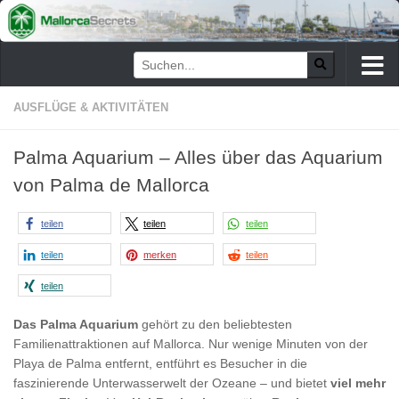
Zum Inhalt springen
AUSFLÜGE & AKTIVITÄTEN
Palma Aquarium – Alles über das Aquarium
von Palma de Mallorca
teilen
teilen
teilen
teilen
merken
teilen
teilen
Das Palma Aquarium
gehört zu den beliebtesten
Familienattraktionen auf Mallorca. Nur wenige Minuten von der
Playa de Palma entfernt, entführt es Besucher in die
faszinierende Unterwasserwelt der Ozeane – und bietet
viel mehr