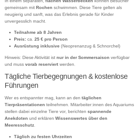
In einem separaten,
flachen Wasserbecken
können Besucher
gemeinsam mit
Rochen
schwimmen. Diese Tiere gelten als
neugierig und sanft, was das Erlebnis gerade für Kinder
unvergesslich macht.
Teilnahme ab 8 Jahren
Preis:
ca.
25 € pro Person
Ausrüstung inklusive
(Neoprenanzug & Schnorchel)
Hinweis: Diese Aktivität ist
nur in der Sommersaison
verfügbar
und muss
vorab reserviert
werden.
Tägliche Tierbegegnungen & kostenlose
Führungen
Wer es entspannter mag, kann an den
täglichen
Tierpräsentationen
teilnehmen. Mitarbeiter:innen des Aquariums
stellen dabei einzelne Tiere vor, berichten
spannende
Anekdoten
und erklären
Wissenswertes über den
Meeresschutz
.
Täglich zu festen Uhrzeiten