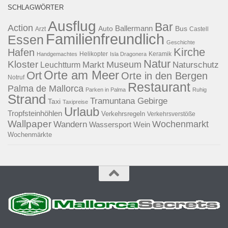
SCHLAGWÖRTER
Ausflug
Bar
Action
Ballermann
Auto
Bus
Arzt
Castell
Familienfreundlich
Essen
Geschichte
Kirche
Hafen
Helikopter
Keramik
Handgemachtes
Isla Dragonera
Natur
Kloster
Museum
Naturschutz
Markt
Leuchtturm
Orte am Meer
Ort
Orte in den Bergen
Notruf
Restaurant
Palma de Mallorca
Parken in Palma
Ruhig
Strand
Tramuntana Gebirge
Taxi
Taxipreise
Urlaub
Tropfsteinhöhlen
Verkehrsregeln
Verkehrsverstöße
Wallpaper
Wochenmarkt
Wandern
Wassersport
Wein
Wochenmärkte