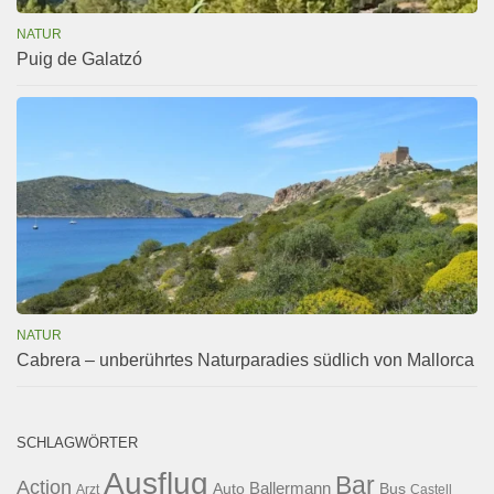
NATUR
Puig de Galatzó
NATUR
Cabrera – unberührtes Naturparadies südlich von Mallorca
SCHLAGWÖRTER
Ausflug
Bar
Action
Ballermann
Auto
Bus
Arzt
Castell