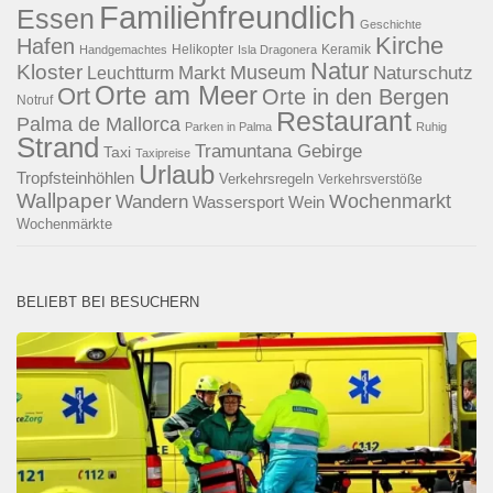
Familienfreundlich
Essen
Geschichte
Kirche
Hafen
Helikopter
Keramik
Handgemachtes
Isla Dragonera
Natur
Kloster
Museum
Naturschutz
Markt
Leuchtturm
Orte am Meer
Ort
Orte in den Bergen
Notruf
Restaurant
Palma de Mallorca
Parken in Palma
Ruhig
Strand
Tramuntana Gebirge
Taxi
Taxipreise
Urlaub
Tropfsteinhöhlen
Verkehrsregeln
Verkehrsverstöße
Wallpaper
Wochenmarkt
Wandern
Wassersport
Wein
Wochenmärkte
BELIEBT BEI BESUCHERN