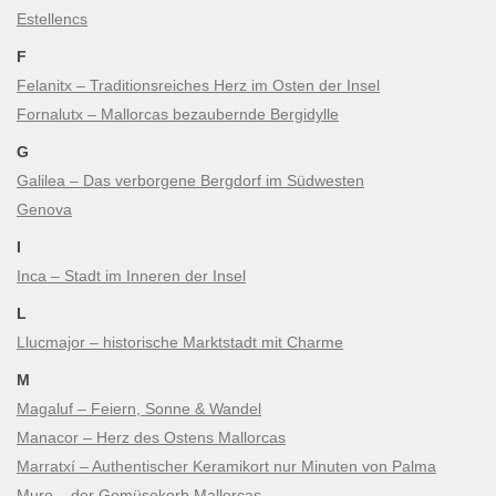
Estellencs
F
Felanitx – Traditionsreiches Herz im Osten der Insel
Fornalutx – Mallorcas bezaubernde Bergidylle
G
Galilea – Das verborgene Bergdorf im Südwesten
Genova
I
Inca – Stadt im Inneren der Insel
L
Llucmajor – historische Marktstadt mit Charme
M
Magaluf – Feiern, Sonne & Wandel
Manacor – Herz des Ostens Mallorcas
Marratxí – Authentischer Keramikort nur Minuten von Palma
Muro – der Gemüsekorb Mallorcas