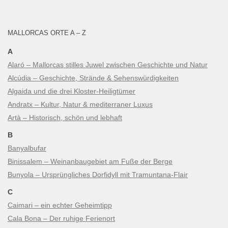
MALLORCAS ORTE A – Z
A
Alaró – Mallorcas stilles Juwel zwischen Geschichte und Natur
Alcúdia – Geschichte, Strände & Sehenswürdigkeiten
Algaida und die drei Kloster-Heiligtümer
Andratx – Kultur, Natur & mediterraner Luxus
Artà – Historisch, schön und lebhaft
B
Banyalbufar
Binissalem – Weinanbaugebiet am Fuße der Berge
Bunyola – Ursprüngliches Dorfidyll mit Tramuntana-Flair
C
Caimari – ein echter Geheimtipp
Cala Bona – Der ruhige Ferienort