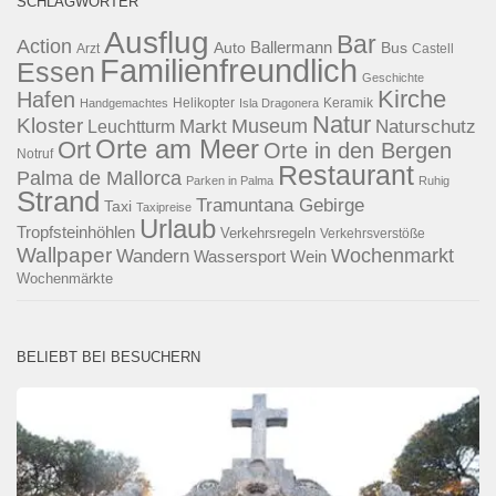
SCHLAGWÖRTER
Ausflug
Bar
Action
Ballermann
Auto
Bus
Arzt
Castell
Familienfreundlich
Essen
Geschichte
Kirche
Hafen
Helikopter
Keramik
Handgemachtes
Isla Dragonera
Natur
Kloster
Museum
Naturschutz
Markt
Leuchtturm
Orte am Meer
Ort
Orte in den Bergen
Notruf
Restaurant
Palma de Mallorca
Parken in Palma
Ruhig
Strand
Tramuntana Gebirge
Taxi
Taxipreise
Urlaub
Tropfsteinhöhlen
Verkehrsregeln
Verkehrsverstöße
Wallpaper
Wochenmarkt
Wandern
Wassersport
Wein
Wochenmärkte
BELIEBT BEI BESUCHERN