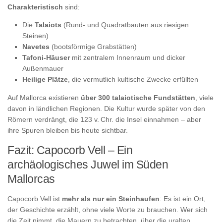
Charakteristisch
sind:
Die
Talaiots
(Rund- und Quadratbauten aus riesigen
Steinen)
Navetes
(bootsförmige Grabstätten)
Tafoni-Häuser
mit zentralem Innenraum und dicker
Außenmauer
Heilige Plätze
, die vermutlich kultische Zwecke erfüllten
Auf Mallorca existieren
über 300 talaiotische Fundstätten
, viele
davon in ländlichen Regionen. Die Kultur wurde später von den
Römern verdrängt, die 123 v. Chr. die Insel einnahmen – aber
ihre Spuren bleiben bis heute sichtbar.
Fazit: Capocorb Vell – Ein
archäologisches Juwel im Süden
Mallorcas
Capocorb Vell ist
mehr als nur ein Steinhaufen
: Es ist ein Ort,
der Geschichte erzählt, ohne viele Worte zu brauchen. Wer sich
die Zeit nimmt, die Mauern zu betrachten, über die uralten