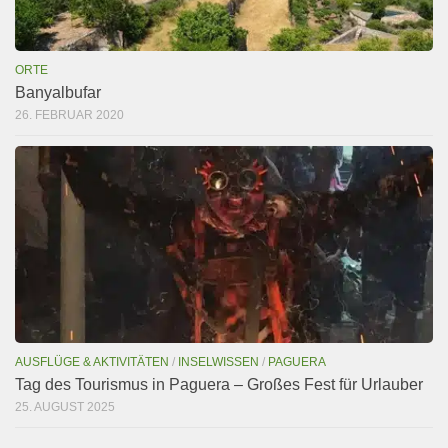
ORTE
Banyalbufar
26. FEBRUAR 2020
AUSFLÜGE & AKTIVITÄTEN
/
INSELWISSEN
/
PAGUERA
Tag des Tourismus in Paguera – Großes Fest für Urlauber
25. AUGUST 2025