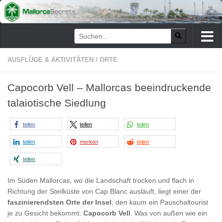
Zum Inhalt springen
AUSFLÜGE & AKTIVITÄTEN
/
ORTE
Capocorb Vell – Mallorcas beeindruckende
talaiotische Siedlung
teilen
teilen
teilen
teilen
merken
teilen
teilen
Im Süden Mallorcas, wo die Landschaft trocken und flach in
Richtung der Steilküste von Cap Blanc ausläuft, liegt einer der
faszinierendsten Orte der Insel
, den kaum ein Pauschaltourist
je zu Gesicht bekommt:
Capocorb Vell
. Was von außen wie ein