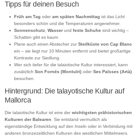
Tipps für deinen Besuch
Früh am Tag
oder
am späten Nachmittag
ist das Licht
besonders schön und die Temperaturen angenehmer.
Sonnenschutz
,
Wasser
und
feste Schuhe
sind wichtig –
Schatten gibt es kaum.
Plane auch einen Abstecher zur
Steilküste von Cap Blanc
ein – sie liegt nur 10 Minuten entfernt und bietet großartige
Kontraste zur Siedlung.
Wer sich tiefer für die talaiotische Kultur interessiert, kann
zusätzlich
Son Fornés (Montuïri)
oder
Ses Païsses (Artà)
besuchen.
Hintergrund: Die talayotische Kultur auf
Mallorca
Die talaiotische Kultur ist eine der
wichtigsten prähistorischen
Kulturen der Balearen
. Sie entstand vermutlich als
eigenständige Entwicklung auf den Inseln oder in Verbindung mit
anderen bronzezeitlichen Kulturen des westlichen Mittelmeers.