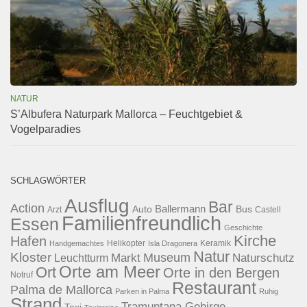
NATUR
S’Albufera Naturpark Mallorca – Feuchtgebiet &
Vogelparadies
SCHLAGWÖRTER
Ausflug
Bar
Action
Ballermann
Auto
Bus
Arzt
Castell
Familienfreundlich
Essen
Geschichte
Kirche
Hafen
Helikopter
Keramik
Handgemachtes
Isla Dragonera
Natur
Kloster
Museum
Naturschutz
Markt
Leuchtturm
Orte am Meer
Ort
Orte in den Bergen
Notruf
Restaurant
Palma de Mallorca
Parken in Palma
Ruhig
Strand
Tramuntana Gebirge
Taxi