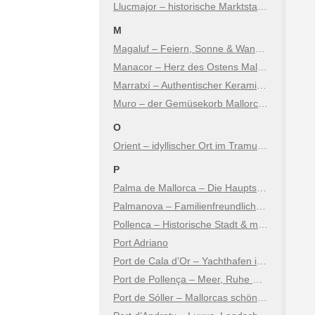
Llucmajor – historische Marktstadt mit Charme
M
Magaluf – Feiern, Sonne & Wandel
Manacor – Herz des Ostens Mallorcas
Marratxí – Authentischer Keramikort nur Minuten von Palma
Muro – der Gemüsekorb Mallorcas
O
Orient – idyllischer Ort im Tramuntana Gebirge
P
Palma de Mallorca – Die Hauptstadt der Insel
Palmanova – Familienfreundlicher Badeort
Pollenca – Historische Stadt & malerische Küste
Port Adriano
Port de Cala d’Or – Yachthafen im Südosten Mallorcas
Port de Pollença – Meer, Ruhe & mediterraner Charme
Port de Sóller – Mallorcas schönstes Hafendorf