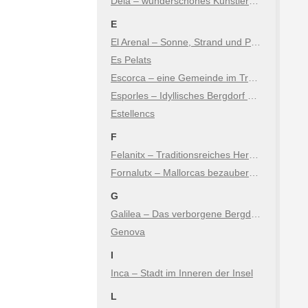
Deià – wunderschönes Künstlerdorf in den Bergen
E
El Arenal – Sonne, Strand und Party direkt bei Palma
Es Pelats
Escorca – eine Gemeinde im Tramuntana Gebirge von Mallorca
Esporles – Idyllisches Bergdorf & Naturerlebnis im Tramuntana
Estellencs
F
Felanitx – Traditionsreiches Herz im Osten der Insel
Fornalutx – Mallorcas bezaubernde Bergidylle
G
Galilea – Das verborgene Bergdorf im Südwesten
Genova
I
Inca – Stadt im Inneren der Insel
L