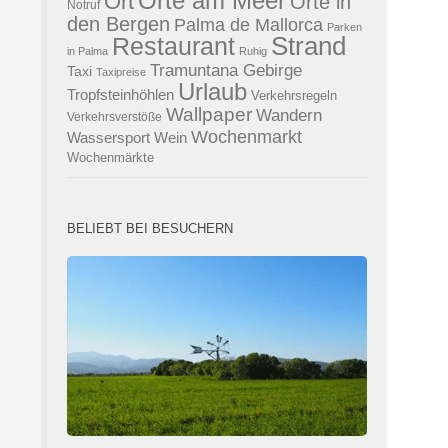
Orte am Meer
Ort
Orte in
Notruf
den Bergen
Palma de Mallorca
Parken
Strand
Restaurant
in Palma
Ruhig
Tramuntana Gebirge
Taxi
Taxipreise
Urlaub
Tropfsteinhöhlen
Verkehrsregeln
Wallpaper
Wandern
Verkehrsverstöße
Wochenmarkt
Wassersport
Wein
Wochenmärkte
BELIEBT BEI BESUCHERN