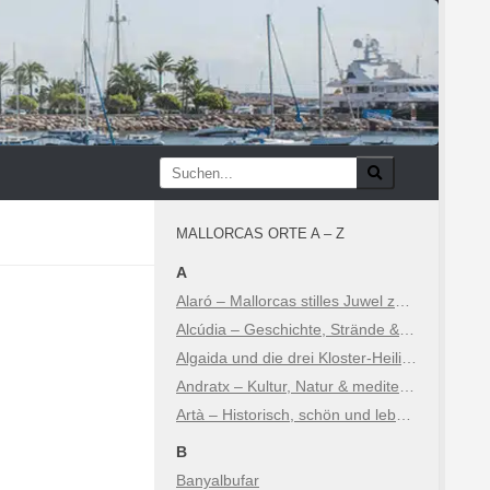
MALLORCAS ORTE A – Z
A
Alaró – Mallorcas stilles Juwel zwischen Geschichte und Natur
Alcúdia – Geschichte, Strände & Sehenswürdigkeiten
Algaida und die drei Kloster-Heiligtümer
Andratx – Kultur, Natur & mediterraner Luxus
Artà – Historisch, schön und lebhaft
B
Banyalbufar