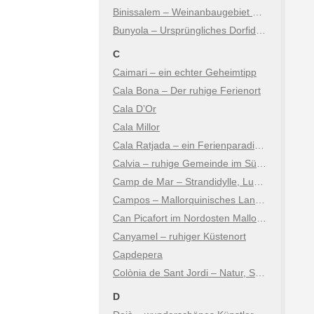
Binissalem – Weinanbaugebiet am Fuße der Berge
Bunyola – Ursprüngliches Dorfidyll mit Tramuntana-Flair
C
Caimari – ein echter Geheimtipp
Cala Bona – Der ruhige Ferienort
Cala D’Or
Cala Millor
Cala Ratjada – ein Ferienparadies auf Mallorca
Calvia – ruhige Gemeinde im Südwesten der Insel
Camp de Mar – Strandidylle, Luxus & Natur
Campos – Mallorquinisches Landleben zwischen Tradition & Natur
Can Picafort im Nordosten Mallorcas
Canyamel – ruhiger Küstenort
Capdepera
Colònia de Sant Jordi – Natur, Salz und Karibikfeeling
D