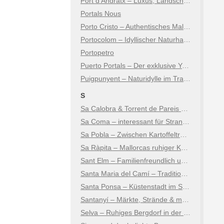
Port d’Andratx – Luxus, Landschaft & Lebensart
Portals Nous
Porto Cristo – Authentisches Mallorca an der Ostküste
Portocolom – Idyllischer Naturhafen an der Ostküste
Portopetro
Puerto Portals – Der exklusive Yachthafen
Puigpunyent – Naturidylle im Tramuntana-Gebirge
S
Sa Calobra & Torrent de Pareis – Mallorcas spektakulärstes Naturwunder
Sa Coma – interessant für Strand- und Kulturtouristen
Sa Pobla – Zwischen Kartoffeltradition, Kultur und Natur
Sa Ràpita – Mallorcas ruhiger Küstenort
Sant Elm – Familienfreundlich und natürlich
Santa Maria del Camí – Tradition, Wein & mallorquinisches Lebensgefühl
Santa Ponsa – Küstenstadt im Südwesten
Santanyí – Märkte, Strände & mediterraner Charme
Selva – Ruhiges Bergdorf in der Tramuntana