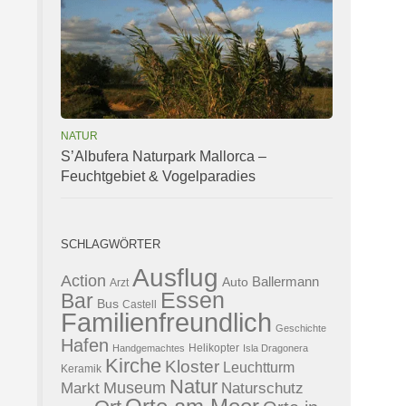
NATUR
S’Albufera Naturpark Mallorca –
Feuchtgebiet & Vogelparadies
SCHLAGWÖRTER
Ausflug
Action
Ballermann
Auto
Arzt
Essen
Bar
Bus
Castell
Familienfreundlich
Geschichte
Hafen
Helikopter
Handgemachtes
Isla Dragonera
Kirche
Kloster
Leuchtturm
Keramik
Natur
Museum
Naturschutz
Markt