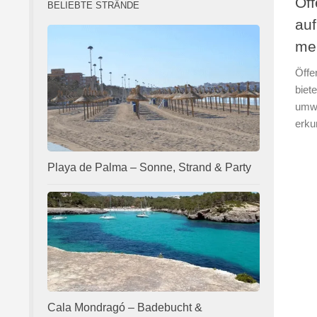
Öff
BELIEBTE STRÄNDE
auf
me
Öffe
biet
umwe
erku
Playa de Palma – Sonne, Strand & Party
Cala Mondragó – Badebucht &