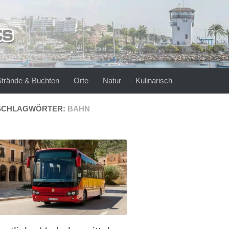
Strände & Buchten
Orte
Natur
Kulinarisch
SCHLAGWÖRTER:
BAHN