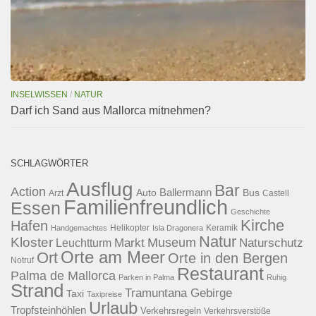
INSELWISSEN
/
NATUR
Darf ich Sand aus Mallorca mitnehmen?
SCHLAGWÖRTER
Ausflug
Bar
Action
Ballermann
Auto
Bus
Arzt
Castell
Familienfreundlich
Essen
Geschichte
Kirche
Hafen
Helikopter
Keramik
Handgemachtes
Isla Dragonera
Natur
Kloster
Museum
Naturschutz
Markt
Leuchtturm
Orte am Meer
Ort
Orte in den Bergen
Notruf
Restaurant
Palma de Mallorca
Parken in Palma
Ruhig
Strand
Tramuntana Gebirge
Taxi
Taxipreise
Urlaub
Tropfsteinhöhlen
Verkehrsregeln
Verkehrsverstöße