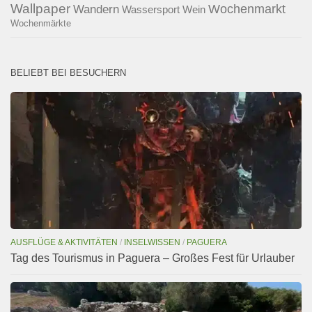
Wallpaper
Wochenmarkt
Wandern
Wassersport
Wein
Wochenmärkte
BELIEBT BEI BESUCHERN
AUSFLÜGE & AKTIVITÄTEN
/
INSELWISSEN
/
PAGUERA
Tag des Tourismus in Paguera – Großes Fest für Urlauber