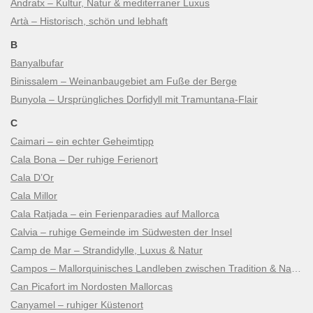
Andratx – Kultur, Natur & mediterraner Luxus
Artà – Historisch, schön und lebhaft
B
Banyalbufar
Binissalem – Weinanbaugebiet am Fuße der Berge
Bunyola – Ursprüngliches Dorfidyll mit Tramuntana-Flair
C
Caimari – ein echter Geheimtipp
Cala Bona – Der ruhige Ferienort
Cala D’Or
Cala Millor
Cala Ratjada – ein Ferienparadies auf Mallorca
Calvia – ruhige Gemeinde im Südwesten der Insel
Camp de Mar – Strandidylle, Luxus & Natur
Campos – Mallorquinisches Landleben zwischen Tradition & Natur
Can Picafort im Nordosten Mallorcas
Canyamel – ruhiger Küstenort