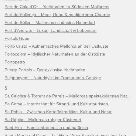
Port de Cala d’Or – Yachthafen im Südosten Mallorcas
Port de Pollença – Meer, Ruhe & mediterraner Charme
Port de Sóller – Mallorcas schönstes Hafendorf
Port d’Andratx – Luxus, Landschaft & Lebensart
Portals Nous
Porto Cristo – Authentisches Mallorca an der Ostküste
Portocolom – Idyllischer Naturhafen an der Ostküste
Portopetro
Puerto Portals – Der exklusive Yachthafen
Puigpunyent – Naturidylle im Tramuntana-Gebirge
S
Sa Calobra & Torrent de Pareis – Mallorcas spektakulärstes Naturwunder
Sa Coma – interessant für Strand- und Kulturtouristen
Sa Pobla – Zwischen Kartoffeltradition, Kultur und Natur
Sa Ràpita – Mallorcas ruhiger Küstenort
Sant Elm – Familienfreundlich und natürlich
Santa Maria del Camí – Tradition, Wein & mallorquinisches Lebensgefühl