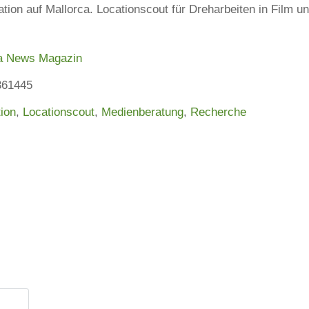
on auf Mallorca. Locationscout für Dreharbeiten in Film u
a News Magazin
361445
ion
,
Locationscout
,
Medienberatung
,
Recherche