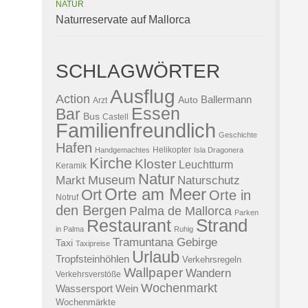
NATUR
Naturreservate auf Mallorca
SCHLAGWÖRTER
Ausflug
Action
Ballermann
Auto
Arzt
Essen
Bar
Bus
Castell
Familienfreundlich
Geschichte
Hafen
Helikopter
Handgemachtes
Isla Dragonera
Kirche
Kloster
Leuchtturm
Keramik
Natur
Museum
Naturschutz
Markt
Orte am Meer
Ort
Orte in
Notruf
den Bergen
Palma de Mallorca
Parken
Strand
Restaurant
in Palma
Ruhig
Tramuntana Gebirge
Taxi
Taxipreise
Urlaub
Tropfsteinhöhlen
Verkehrsregeln
Wallpaper
Wandern
Verkehrsverstöße
Wochenmarkt
Wassersport
Wein
Wochenmärkte