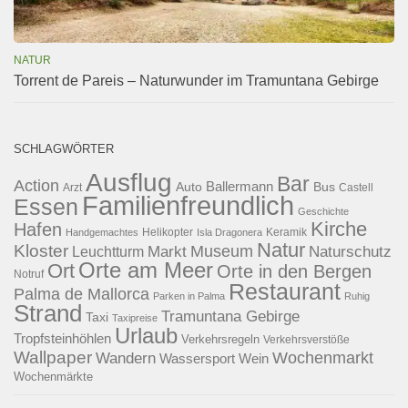
NATUR
Torrent de Pareis – Naturwunder im Tramuntana Gebirge
SCHLAGWÖRTER
Ausflug
Bar
Action
Ballermann
Auto
Bus
Arzt
Castell
Familienfreundlich
Essen
Geschichte
Kirche
Hafen
Helikopter
Keramik
Handgemachtes
Isla Dragonera
Natur
Kloster
Museum
Naturschutz
Markt
Leuchtturm
Orte am Meer
Ort
Orte in den Bergen
Notruf
Restaurant
Palma de Mallorca
Parken in Palma
Ruhig
Strand
Tramuntana Gebirge
Taxi
Taxipreise
Urlaub
Tropfsteinhöhlen
Verkehrsregeln
Verkehrsverstöße
Wallpaper
Wochenmarkt
Wandern
Wassersport
Wein
Wochenmärkte