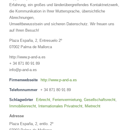
Erfahrung, ein großes und länderübergreifendes Kontaktnetzwerk,
die Kommunikation in Ihrer Muttersprache, übersichtliche
Abrechnungen,
Umweltbewusstsein und sicheren Datenschutz. Wir freuen uns
auf Ihren Besuch!
Plaza España, 2, Entresuelo 2º
07002 Palma de Mallorca
http://www.p-and-a.es
+ 34 871 80 91 89
info@p-and-a.es
Firmenwebseite
http://www.p-and-a.es
Telefonnummer
+ 34 871 80 91 89
Schlagwörter
Erbrecht
,
Ferienvermietung
,
Gesellschaftsrecht
,
Immobilienrecht
,
Internationales Privatrecht
,
Mietrecht
Adresse
Plaza España, 2, entlo. 2º