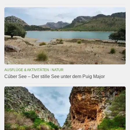
AUSFLÜGE & AKTIVITÄTEN
/
NATUR
Cúber See – Der stille See unter dem Puig Major