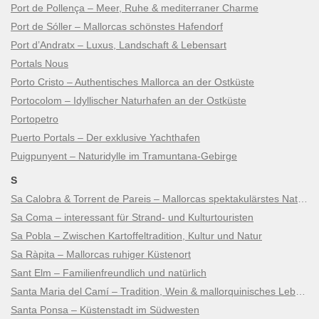
Port de Pollença – Meer, Ruhe & mediterraner Charme
Port de Sóller – Mallorcas schönstes Hafendorf
Port d’Andratx – Luxus, Landschaft & Lebensart
Portals Nous
Porto Cristo – Authentisches Mallorca an der Ostküste
Portocolom – Idyllischer Naturhafen an der Ostküste
Portopetro
Puerto Portals – Der exklusive Yachthafen
Puigpunyent – Naturidylle im Tramuntana-Gebirge
S
Sa Calobra & Torrent de Pareis – Mallorcas spektakulärstes Naturwunder
Sa Coma – interessant für Strand- und Kulturtouristen
Sa Pobla – Zwischen Kartoffeltradition, Kultur und Natur
Sa Ràpita – Mallorcas ruhiger Küstenort
Sant Elm – Familienfreundlich und natürlich
Santa Maria del Camí – Tradition, Wein & mallorquinisches Lebensgefühl
Santa Ponsa – Küstenstadt im Südwesten