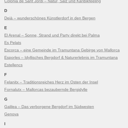
Colònia de Sant Jordi – Natur, Salz und Karibikfeeling
D
Deià – wunderschönes Künstlerdorf in den Bergen
E
El Arenal – Sonne, Strand und Party direkt bei Palma
Es Pelats
Escorca – eine Gemeinde im Tramuntana Gebirge von Mallorca
Esporles – Idyllisches Bergdorf & Naturerlebnis im Tramuntana
Estellencs
F
Felanitx – Traditionsreiches Herz im Osten der Insel
Fornalutx – Mallorcas bezaubernde Bergidylle
G
Galilea – Das verborgene Bergdorf im Südwesten
Genova
I