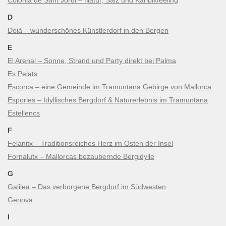
Colònia de Sant Jordi – Natur, Salz und Karibikfeeling
D
Deià – wunderschönes Künstlerdorf in den Bergen
E
El Arenal – Sonne, Strand und Party direkt bei Palma
Es Pelats
Escorca – eine Gemeinde im Tramuntana Gebirge von Mallorca
Esporles – Idyllisches Bergdorf & Naturerlebnis im Tramuntana
Estellencs
F
Felanitx – Traditionsreiches Herz im Osten der Insel
Fornalutx – Mallorcas bezaubernde Bergidylle
G
Galilea – Das verborgene Bergdorf im Südwesten
Genova
I