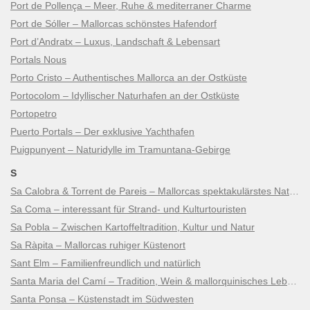
Port de Pollença – Meer, Ruhe & mediterraner Charme
Port de Sóller – Mallorcas schönstes Hafendorf
Port d’Andratx – Luxus, Landschaft & Lebensart
Portals Nous
Porto Cristo – Authentisches Mallorca an der Ostküste
Portocolom – Idyllischer Naturhafen an der Ostküste
Portopetro
Puerto Portals – Der exklusive Yachthafen
Puigpunyent – Naturidylle im Tramuntana-Gebirge
S
Sa Calobra & Torrent de Pareis – Mallorcas spektakulärstes Naturwunder
Sa Coma – interessant für Strand- und Kulturtouristen
Sa Pobla – Zwischen Kartoffeltradition, Kultur und Natur
Sa Ràpita – Mallorcas ruhiger Küstenort
Sant Elm – Familienfreundlich und natürlich
Santa Maria del Camí – Tradition, Wein & mallorquinisches Lebensgefühl
Santa Ponsa – Küstenstadt im Südwesten