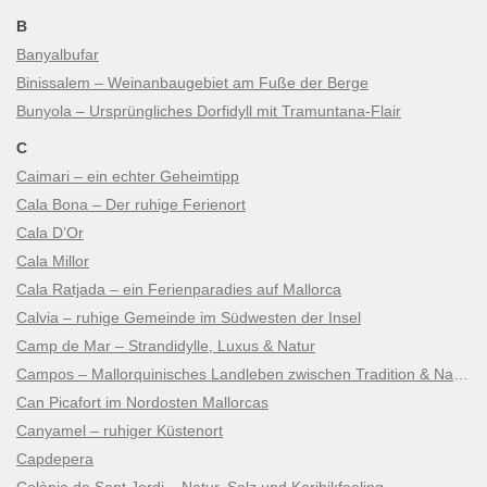
B
Banyalbufar
Binissalem – Weinanbaugebiet am Fuße der Berge
Bunyola – Ursprüngliches Dorfidyll mit Tramuntana-Flair
C
Caimari – ein echter Geheimtipp
Cala Bona – Der ruhige Ferienort
Cala D’Or
Cala Millor
Cala Ratjada – ein Ferienparadies auf Mallorca
Calvia – ruhige Gemeinde im Südwesten der Insel
Camp de Mar – Strandidylle, Luxus & Natur
Campos – Mallorquinisches Landleben zwischen Tradition & Natur
Can Picafort im Nordosten Mallorcas
Canyamel – ruhiger Küstenort
Capdepera