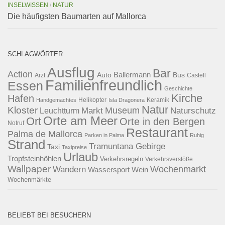
INSELWISSEN
/
NATUR
Die häufigsten Baumarten auf Mallorca
SCHLAGWÖRTER
Ausflug
Bar
Action
Ballermann
Auto
Bus
Arzt
Castell
Familienfreundlich
Essen
Geschichte
Kirche
Hafen
Helikopter
Keramik
Handgemachtes
Isla Dragonera
Natur
Kloster
Museum
Naturschutz
Markt
Leuchtturm
Orte am Meer
Ort
Orte in den Bergen
Notruf
Restaurant
Palma de Mallorca
Parken in Palma
Ruhig
Strand
Tramuntana Gebirge
Taxi
Taxipreise
Urlaub
Tropfsteinhöhlen
Verkehrsregeln
Verkehrsverstöße
Wallpaper
Wochenmarkt
Wandern
Wassersport
Wein
Wochenmärkte
BELIEBT BEI BESUCHERN