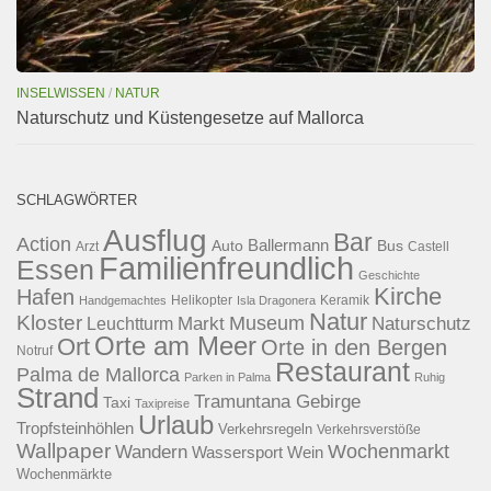
INSELWISSEN
/
NATUR
Naturschutz und Küstengesetze auf Mallorca
SCHLAGWÖRTER
Ausflug
Bar
Action
Ballermann
Auto
Bus
Arzt
Castell
Familienfreundlich
Essen
Geschichte
Kirche
Hafen
Helikopter
Keramik
Handgemachtes
Isla Dragonera
Natur
Kloster
Museum
Naturschutz
Markt
Leuchtturm
Orte am Meer
Ort
Orte in den Bergen
Notruf
Restaurant
Palma de Mallorca
Parken in Palma
Ruhig
Strand
Tramuntana Gebirge
Taxi
Taxipreise
Urlaub
Tropfsteinhöhlen
Verkehrsregeln
Verkehrsverstöße
Wallpaper
Wochenmarkt
Wandern
Wassersport
Wein
Wochenmärkte