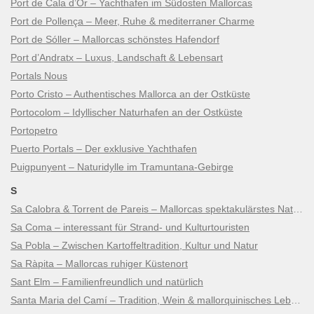
Port de Cala d’Or – Yachthafen im Südosten Mallorcas
Port de Pollença – Meer, Ruhe & mediterraner Charme
Port de Sóller – Mallorcas schönstes Hafendorf
Port d’Andratx – Luxus, Landschaft & Lebensart
Portals Nous
Porto Cristo – Authentisches Mallorca an der Ostküste
Portocolom – Idyllischer Naturhafen an der Ostküste
Portopetro
Puerto Portals – Der exklusive Yachthafen
Puigpunyent – Naturidylle im Tramuntana-Gebirge
S
Sa Calobra & Torrent de Pareis – Mallorcas spektakulärstes Naturwunder
Sa Coma – interessant für Strand- und Kulturtouristen
Sa Pobla – Zwischen Kartoffeltradition, Kultur und Natur
Sa Ràpita – Mallorcas ruhiger Küstenort
Sant Elm – Familienfreundlich und natürlich
Santa Maria del Camí – Tradition, Wein & mallorquinisches Lebensgefühl