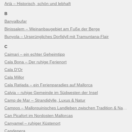
Artà – Historisch, schön und lebhaft
B
Banyalbufar
Binissalem – Weinanbaugebiet am Fuße der Berge
Bunyola – Ursprüngliches Dorfidyll mit Tramuntana-Flair
C
Caimari – ein echter Geheimtipp
Cala Bona – Der ruhige Ferienort
Cala D’Or
Cala Millor
Cala Ratjada – ein Ferienparadies auf Mallorca
Calvia – ruhige Gemeinde im Südwesten der Insel
Camp de Mar – Strandidylle, Luxus & Natur
Campos – Mallorquinisches Landleben zwischen Tradition & Natur
Can Picafort im Nordosten Mallorcas
Canyamel – ruhiger Küstenort
Capdepera