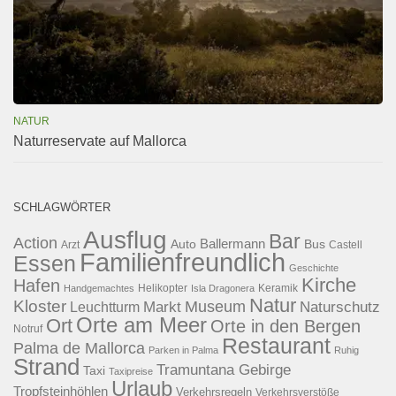
NATUR
Naturreservate auf Mallorca
SCHLAGWÖRTER
Ausflug
Bar
Action
Ballermann
Auto
Bus
Arzt
Castell
Familienfreundlich
Essen
Geschichte
Kirche
Hafen
Helikopter
Keramik
Handgemachtes
Isla Dragonera
Natur
Kloster
Museum
Naturschutz
Markt
Leuchtturm
Orte am Meer
Ort
Orte in den Bergen
Notruf
Restaurant
Palma de Mallorca
Parken in Palma
Ruhig
Strand
Tramuntana Gebirge
Taxi
Taxipreise
Urlaub
Tropfsteinhöhlen
Verkehrsregeln
Verkehrsverstöße