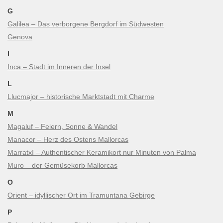
G
Galilea – Das verborgene Bergdorf im Südwesten
Genova
I
Inca – Stadt im Inneren der Insel
L
Llucmajor – historische Marktstadt mit Charme
M
Magaluf – Feiern, Sonne & Wandel
Manacor – Herz des Ostens Mallorcas
Marratxí – Authentischer Keramikort nur Minuten von Palma
Muro – der Gemüsekorb Mallorcas
O
Orient – idyllischer Ort im Tramuntana Gebirge
P