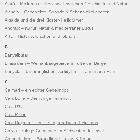
Alaró – Mallorcas stilles Juwel zwischen Geschichte und Natur
Alcúdia – Geschichte, Strände & Sehenswürdigkeiten
Algaida und die drei Kloster-Heiligtümer
Andratx – Kultur, Natur & mediterraner Luxus
Artà – Historisch, schön und lebhaft
B
Banyalbufar
Binissalem – Weinanbaugebiet am Fuße der Berge
Bunyola – Ursprüngliches Dorfidyll mit Tramuntana-Flair
C
Caimari – ein echter Geheimtipp
Cala Bona – Der ruhige Ferienort
Cala D’Or
Cala Millor
Cala Ratjada – ein Ferienparadies auf Mallorca
Calvia – ruhige Gemeinde im Südwesten der Insel
Camp de Mar – Strandidylle, Luxus & Natur