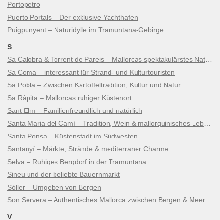
Portopetro
Puerto Portals – Der exklusive Yachthafen
Puigpunyent – Naturidylle im Tramuntana-Gebirge
S
Sa Calobra & Torrent de Pareis – Mallorcas spektakulärstes Naturwunder
Sa Coma – interessant für Strand- und Kulturtouristen
Sa Pobla – Zwischen Kartoffeltradition, Kultur und Natur
Sa Ràpita – Mallorcas ruhiger Küstenort
Sant Elm – Familienfreundlich und natürlich
Santa Maria del Camí – Tradition, Wein & mallorquinisches Lebensgefühl
Santa Ponsa – Küstenstadt im Südwesten
Santanyí – Märkte, Strände & mediterraner Charme
Selva – Ruhiges Bergdorf in der Tramuntana
Sineu und der beliebte Bauernmarkt
Sòller – Umgeben von Bergen
Son Servera – Authentisches Mallorca zwischen Bergen & Meer
V