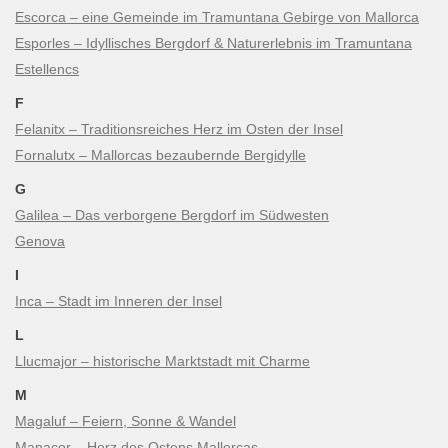
Escorca – eine Gemeinde im Tramuntana Gebirge von Mallorca
Esporles – Idyllisches Bergdorf & Naturerlebnis im Tramuntana
Estellencs
F
Felanitx – Traditionsreiches Herz im Osten der Insel
Fornalutx – Mallorcas bezaubernde Bergidylle
G
Galilea – Das verborgene Bergdorf im Südwesten
Genova
I
Inca – Stadt im Inneren der Insel
L
Llucmajor – historische Marktstadt mit Charme
M
Magaluf – Feiern, Sonne & Wandel
Manacor – Herz des Ostens Mallorcas