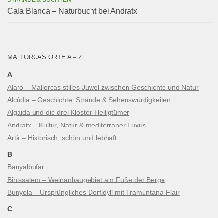
Cala Blanca – Naturbucht bei Andratx
MALLORCAS ORTE A – Z
A
Alaró – Mallorcas stilles Juwel zwischen Geschichte und Natur
Alcúdia – Geschichte, Strände & Sehenswürdigkeiten
Algaida und die drei Kloster-Heiligtümer
Andratx – Kultur, Natur & mediterraner Luxus
Artà – Historisch, schön und lebhaft
B
Banyalbufar
Binissalem – Weinanbaugebiet am Fuße der Berge
Bunyola – Ursprüngliches Dorfidyll mit Tramuntana-Flair
C