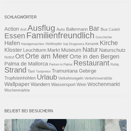
SCHLAGWÖRTER
Ausflug
Bar
Action
Ballermann
Auto
Bus
Arzt
Castell
Familienfreundlich
Essen
Geschichte
Kirche
Hafen
Helikopter
Keramik
Handgemachtes
Isla Dragonera
Natur
Kloster
Museum
Naturschutz
Markt
Leuchtturm
Orte am Meer
Ort
Orte in den Bergen
Notruf
Restaurant
Palma de Mallorca
Parken in Palma
Ruhig
Strand
Tramuntana Gebirge
Taxi
Taxipreise
Urlaub
Tropfsteinhöhlen
Verkehrsregeln
Verkehrsverstöße
Wallpaper
Wochenmarkt
Wandern
Wassersport
Wein
Wochenmärkte
BELIEBT BEI BESUCHERN